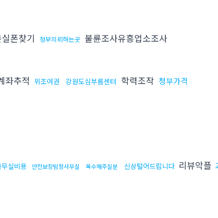
분실폰찾기
불륜조사유흥업소조사
청부의뢰하는곳
계좌추적
학력조작
청부가격
위조여권
강원도심부름센터
리뷰악플
사무실비용
신상털어드립니다
안전보장탐정사무실
복수해주실분