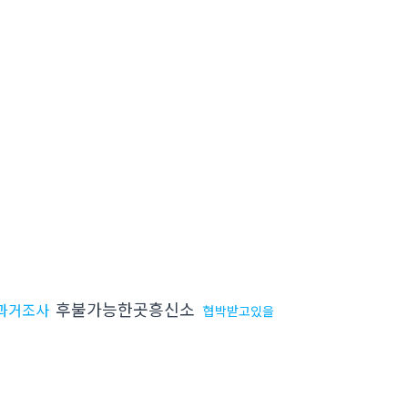
후불가능한곳흥신소
과거조사
협박받고있을