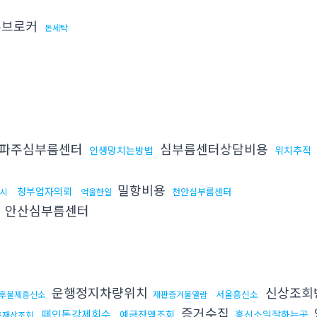
부브로커
돈세탁
파주심부름센터
심부름센터상담비용
인생망치는방법
위치추적
밀항비용
청부업자의뢰
천안심부름센터
시
억울한일
안산심부름센터
운행정지차량위치
신상조회
서울흥신소
후불제흥신소
재판증거물열람
증거수집
떼인돈강제회수
예금잔액조회
흥신소일잘하는곳
돈재산조회