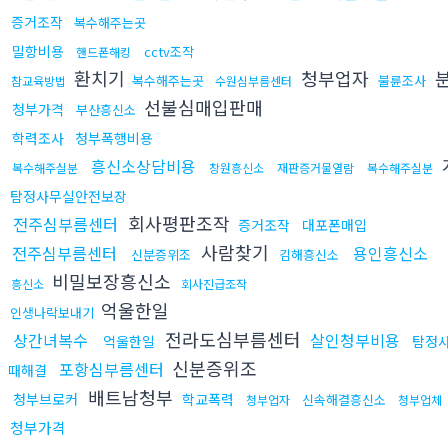
증거조작
복수해주는곳
밀항비용
cctv조작
핸드폰해킹
환치기
청부업자
복수해주는곳
불륜조사
참교육방법
수원심부름센터
선불심매입판매
청부가격
부산흥신소
학력조사
청부폭행비용
흥신소상담비용
복수해주실분
창원흥신소
재판증거물열람
복수해주실분
탐정사무실안전보장
회사평판조작
전주심부름센터
증거조작
대포폰매입
사람찾기
전주심부름센터
용인흥신소
신분증위조
김해흥신소
비밀보장흥신소
흥신소
회사진급조작
억울한일
인생나락보내기
전라도심부름센터
상간녀복수
살인청부비용
억울한일
탐정
신분증위조
포항심부름센터
때해결
배트남청부
청부브로커
학교폭력
신속해결흥신소
청부업자
청부업체
청부가격