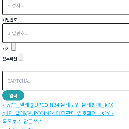
비밀번호
사진
첨부파일
«
w7F_텔레@UPCOIN24 블테구입 블테판매_k7X
q4P_텔레@UPCOIN24 테더판매 암호화폐 _s2Y
»
목록보기
답글쓰기