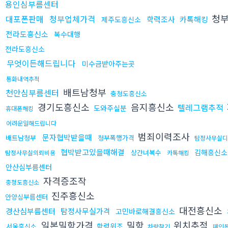
용인심부름센터
청
대포폰판매
청부업체가격
학력조사
카톡해킹
제주도흥신소
전라도흥신소
복수대행
전라도흥신소
무엇이든해드립니다
미수금받아주는곳
통화내역추적
배트남청부
천안심부름센터
충청도흥신소
경기도흥신소
음지흥신소
텔레그램추적
도와주실분
휴대폰해킹
어려운일해드립니다
범죄이력조사
문자협박받을때
배트남청부
청부폭행가격
탐정사무실디
협박받고있을때해결
김해흥신소
상간녀복수
탐정사무실의뢰비용
카톡해킹
안산심부름센터
자격증조작
충청도흥신소
진주흥신소
안양심부름센터
대전흥신소
경산심부름센터
탐정사무실가격
고민바로해결흥신소
일본밀항가격
밀항
위치추적
학력위조
서울흥신소
차량찾기
떼인