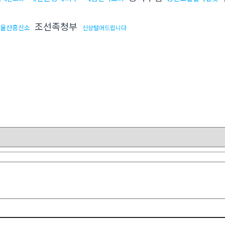
조선족청부
울산흥신소
신상털어드립니다