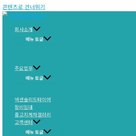
콘텐츠로 건너뛰기
회사소개
메뉴 토글
주요업무
메뉴 토글
넥센솔리드타이어
장비임대
중고지게차갤러리
고객센터
메뉴 토글