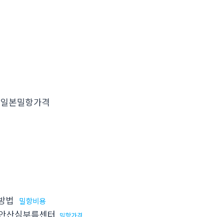
일본밀항가격
방법
밀항비용
안산심부름센터
밀항가격