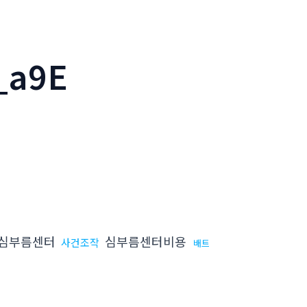
a9E
심부름센터
심부름센터비용
사건조작
배트