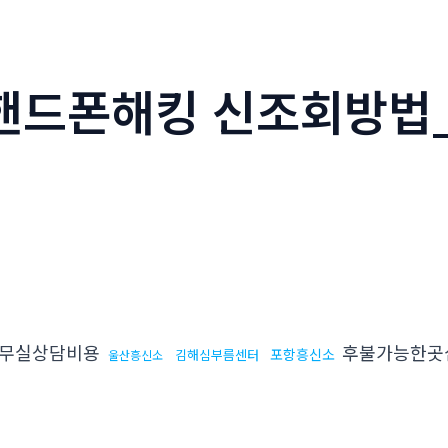
m핸드폰해킹 신조회방법_
무실상담비용
후불가능한곳
포항흥신소
김해심부름센터
울산흥신소