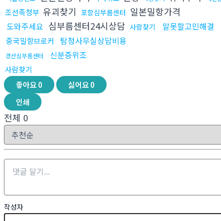
유괴찾기
일본밀항가격
조선족청부
포항심부름센터
심부름센터24시상담
도와주세요
말못할고민해결
사람찾기
탐정사무실상담비용
중국밀항브로커
신분증위조
경산심부름센터
사람찾기
좋아요
0
싫어요
0
인쇄
전체
0
작성자