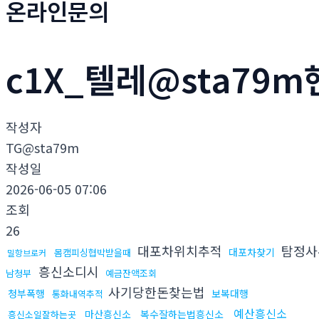
온라인문의
c1X_텔레@sta79
작성자
TG@sta79m
작성일
2026-06-05 07:06
조회
26
대포차위치추적
탐정사
대포차찾기
몸캠피싱협박받을때
밀항브로커
흥신소디시
남청부
예금잔액조회
사기당한돈찾는법
청부폭행
보복대행
통화내역추적
예산흥신소
마산흥신소
복수잘하는법흥신소
흥신소일잘하는곳