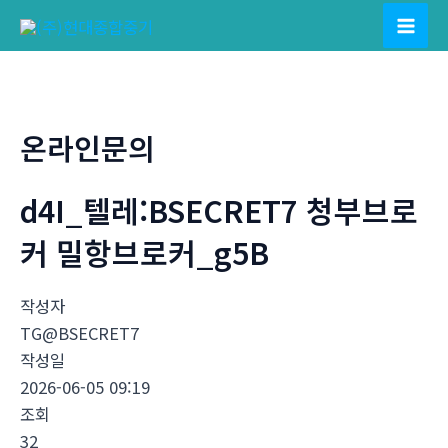
콘
텐
Mai
츠
Men
로
건
온라인문의
너
뛰
d4I_텔레:BSECRET7 청부브로
기
커 밀항브로커_g5B
작성자
TG@BSECRET7
작성일
2026-06-05 09:19
조회
32