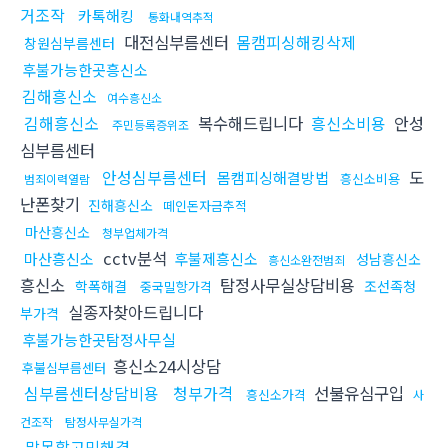
거조작
카톡해킹
통화내역추적
대전심부름센터
몸캠피싱해킹삭제
창원심부름센터
후불가능한곳흥신소
김해흥신소
여수흥신소
김해흥신소
복수해드립니다
흥신소비용
안성
주민등록증위조
심부름센터
안성심부름센터
도
몸캠피싱해결방법
흥신소비용
범죄이력열람
난폰찾기
진해흥신소
떼인돈자금추적
마산흥신소
청부업체가격
cctv분석
마산흥신소
후불제흥신소
성남흥신소
흥신소완전범죄
흥신소
탐정사무실상담비용
학폭해결
조선족청
중국밀항가격
실종자찾아드립니다
부가격
후불가능한곳탐정사무실
흥신소24시상담
후불심부름센터
심부름센터상담비용
청부가격
선불유심구입
흥신소가격
사
건조작
탐정사무실가격
말못할고민해결