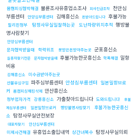
불륜조사유흥업소조사
천안심
몸캠피싱협박해결
회사진급조작
부름센터
김해흥신소
후불가능
안양심부름센터
돈받아드립니다
행방불
탐정사무실일잘하는곳
도난차량위치추적
필리핀청부
명사람찾기
안양심부름센터
군포흥신소
문자협박받을때
학력위조
못받은돈받아주는곳
후불가능한곳흥신소
밀항
학폭해결
실종자찾기전문
문자협박받을때
비용
미수금받아주는곳
김해흥신소
파주심부름센터
안성심부름센터
일본밀항브로
선불유심구입
안산흥신소
커
몸캠피싱해킹삭제
가출찾아드립니다
청부업자가격
강릉흥신소
도와드립니다
후불
후불가능한곳흥신
일본밀항브로커
행방불명사람찾기
제심부름센터
탐정사무실안전보장
소
안산심부름센터
대포차찾기
유흥업소출입내역
탐정사무실의뢰
상간녀복수
미제사건해결