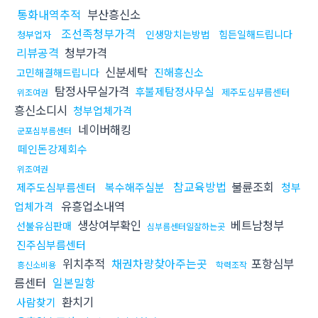
통화내역추적
부산흥신소
조선족청부가격
인생망치는방법
힘든일해드립니다
청부업자
리뷰공격
청부가격
신분세탁
진해흥신소
고민해결해드립니다
탐정사무실가격
후불제탐정사무실
제주도심부름센터
위조여권
흥신소디시
청부업체가격
네이버해킹
군포심부름센터
떼인돈강제회수
위조여권
참교육방법
불륜조회
제주도심부름센터
복수해주실분
청부
유흥업소내역
업체가격
생상여부확인
베트남청부
선불유심판매
심부름센터일잘하는곳
진주심부름센터
위치추적
채권차량찾아주는곳
포항심부
흥신소비용
학력조작
름센터
일본밀항
환치기
사람찾기