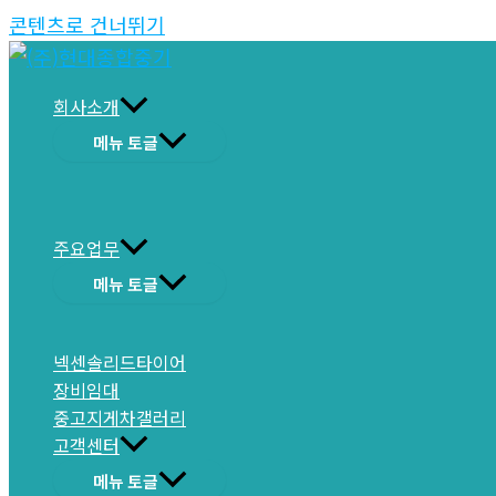
콘텐츠로 건너뛰기
회사소개
메뉴 토글
주요업무
메뉴 토글
넥센솔리드타이어
장비임대
중고지게차갤러리
고객센터
메뉴 토글