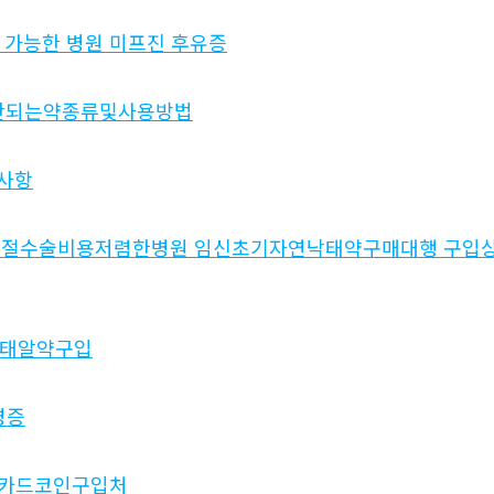
 가능한 병원 미­프진 후유증
유산되는약종류및사용방법
사항
중절수술비용저렴한병원 임신초기자연낙태약구매대행 구입
낙­태알약구입
병증
곳 카드코인구입처