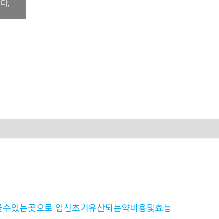
믿을수있는곳으로 임신초기유산되는약비용및효능