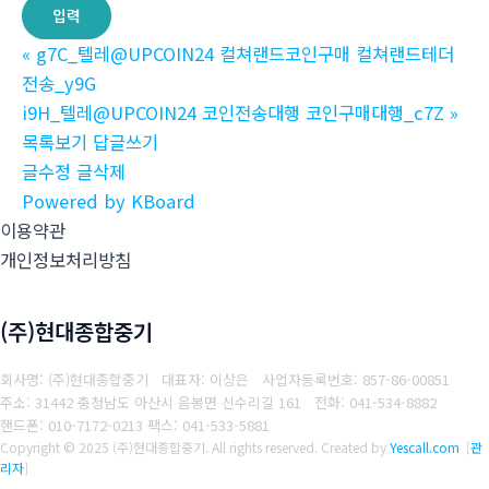
«
g7C_텔레@UPCOIN24 컬쳐랜드코인구매 컬쳐랜드테더
전송_y9G
i9H_텔레@UPCOIN24 코인전송대행 코인구매대행_c7Z
»
목록보기
답글쓰기
글수정
글삭제
Powered by KBoard
이용약관
개인정보처리방침
(주)현대종합중기
회사명: (주)현대종합중기 대표자: 이상은
사업자등록번호: 857-86-00851
주소: 31442 충청남도 아산시 음봉면 신수리길 161
전화: 041-534-8882
핸드폰: 010-7172-0213
팩스: 041-533-5881
Copyright © 2025 (주)현대종합중기. All rights reserved.
Created by
Yescall.com
[
관
리자
]