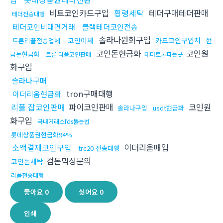
비트코인카드구입
횡령세탁
테더구매테더판매
테더전송대행
테더코인비대면거래
블랙테더코인전송
솔라나원화구입
코인이체
카드코인구입처
트론리플전송업체
현
코인돈현금화
코인원
금돈현금화
트론 리플코인판매
테더트론파는곳
화구입
솔라나구매
tron구매대행
이더리움현금화
리플 잡코인판매
파이코인판매
코인원
솔라나구입
usdt현금화
화구입
국내거래소fds뚫는법
롯데상품권현금화94%
소액결제코인구입
이더리움매입
trc20 전송대행
검돈믹싱문의
코인돈세탁
리플전송대행
좋아요
0
싫어요
0
인쇄