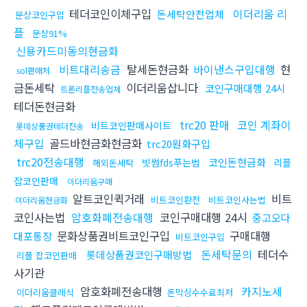
테더코인이체구입
이더리움 리
돈세탁안전업체
문상코인구입
플
문상91%
신용카드미동의현금화
비트대리송금
탈세돈현금화
바이낸스구입대행
현
sol판매처
금돈세탁
이더리움삽니다
코인구매대행 24시
트론리플전송업체
테더돈현금화
trc20 판매
코인 계좌이
비트코인판매사이트
롯데상품권테더전송
체구입
골드바현금화현금화
trc20원화구입
trc20전송대행
코인돈현금화
빗썸fds푸는법
리플
해외돈세탁
잡코인판매
이더리움구매
알트코인퀵거래
비트
비트코인환전
비트코인사는법
이더리움현금화
코인사는법
암호화폐전송대행
코인구매대행 24시
중고오다
문화상품권비트코인구입
구매대행
대포통장
비트코인구입
돈세탁문의
테더수
롯데상품권코인구매방법
리플 잡코인판매
사기관
암호화폐전송대행
카지노세
이더리움클레식
돈믹싱수수료최저