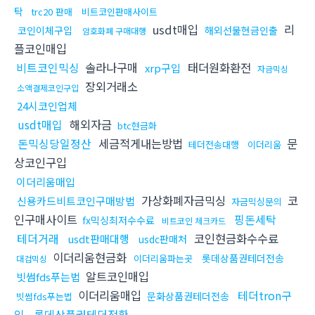
탁
trc20 판매
비트코인판매사이트
usdt매입
리
코인이체구입
해외선물현금인출
암호화폐 구매대행
플코인매입
비트코인믹싱
솔라나구매
태더원화환전
xrp구입
자금믹싱
장외거래소
소액결제코인구입
24시코인업체
usdt매입
해외자금
btc현금화
돈믹싱당일정산
세금적게내는방법
문
테더전송대행
이더리움
상코인구입
이더리움매입
가상화폐자금믹싱
코
신용카드비트코인구매방법
자금믹싱문의
인구매사이트
핑돈세탁
fx믹싱최저수수료
비트코인 체크카드
테더거래
코인현금화수수료
usdt판매대행
usdc판매처
이더리움현금화
롯데상품권테더전송
이더리움파는곳
대검믹싱
알트코인매입
빗썸fds푸는법
이더리움매입
테더tron구
문화상품권테더전송
빗썸fds푸는법
입
롯데상품권테더전환