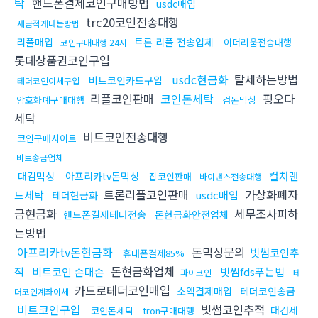
탁
핸드폰결제코인구매방법
usdc매입
trc20코인전송대행
세금적게내는방법
리플매입
트론 리플 전송업체
이더리움전송대행
코인구매대행 24시
롯데상품권코인구입
usdc현금화
탈세하는방법
비트코인카드구입
테더코인이체구입
리플코인판매
코인돈세탁
핑오다
암호화폐구매대행
검돈믹싱
세탁
비트코인전송대행
코인구매사이트
비트송금업체
컬쳐랜
대검믹싱
아프리카tv돈믹싱
잡코인판매
바이낸스전송대행
트론리플코인판매
가상화폐자
드세탁
usdc매입
테더현금화
금현금화
세무조사피하
핸드폰결제테더전송
돈현금화안전업체
는방법
아프리카tv돈현금화
돈믹싱문의
빗썸코인추
휴대폰결제85%
돈현금화업체
적
비트코인 손대손
빗썸fds푸는법
파이코인
테
카드로테더코인매입
소액결제매입
테더코인송금
더코인계좌이체
비트코인구입
빗썸코인추적
대검세
코인돈세탁
tron구매대행