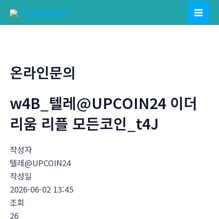
콘
텐
Mai
츠
Men
로
건
온라인문의
너
뛰
w4B_텔레@UPCOIN24 이더
기
리움 리플 모든코인_t4J
작성자
텔레@UPCOIN24
작성일
2026-06-02 13:45
조회
26