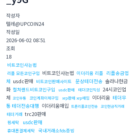
작성자
텔레@UPCOIN24
작성일
2026-06-02 08:51
조회
18
비트코인사는법
비트코인사는법
리플송금업
이더리움 리플
리플 모든코인구입
체
usdc판매
문상테더전송
솔라나현금
비트코인판매사이트
화
24시코인업
컬쳐랜드비트코인구입
usdc판매
테더코인믹싱
체
이더리움
테더무
코인계좌이체구입
xrp판매 xrp매입
코인무통
통 테더전송대행
이더리움매입
트론리플코인전송
코인현금직거래
trc20판매
테더거래
usdc판매
핑세탁
국내거래소fds증빙
휴대폰결제세탁