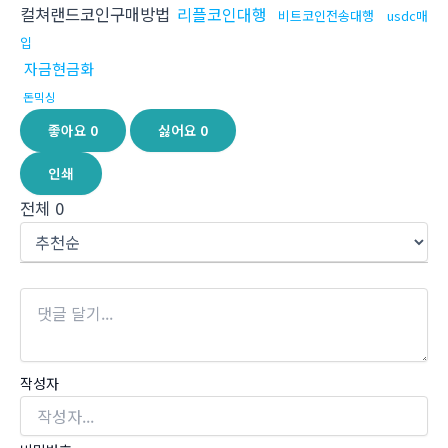
컬쳐랜드코인구매방법
리플코인대행
비트코인전송대행
usdc매
입
자금현금화
돈믹싱
좋아요
0
싫어요
0
인쇄
전체
0
작성자