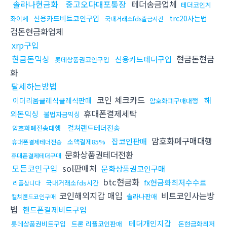
솔라나현금화
중고오다대포통장
테더송금업체
테더코인계
신용카드비트코인구입
trc20사는법
좌이체
국내거래소fds출금시간
검돈현금화업체
xrp구입
현금돈믹싱
현금돈현금
신용카드테더구입
롯데상품권코인구입
화
탈세하는방법
코인 체크카드
해
이더리움클레식클레식판매
암호화폐구매대행
휴대폰결제세탁
외돈믹싱
불법자금믹싱
컬쳐랜드테더전송
암호화폐전송대행
암호화폐구매대행
잡코인판매
소액결제85%
휴대폰결제테더전송
문화상품권테더전환
휴대폰결제테더구매
모든코인구입
sol판매처
문화상품권코인구매
btc현금화
fx현금화최저수수료
국내거래소fds시간
리플삽니다
코인해외지갑 매입
비트코인사는방
솔라나판매
컬쳐랜드코인구매
법
핸드폰결제비트구입
테더개인지갑
롯데상품권비트구입
트론 리플코인판매
돈현금화최저