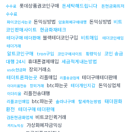
롯데상품권코인구매
돈세탁해드립니다
돈현금화최저
수수료
수수료
돈믹싱방법
돈믹싱방법
비트
파이코인사는곳
암호화폐구매대행
코인판매사이트
현금화재테크
블랙테더코인구입
비트매입
테더구매 테더판매
테더코인매입
테더거래
알트코인구매
코인 송금
tron구입
횡령믹싱
코인구매사이트
대행 24시
휴대폰결제매입
세금적게내는방법
장외거래소
usdc현금화
테더트론파는곳
리플매입
테더구매테더판매
리플송금업체
btc파는곳
돈믹싱업체
테더개인지갑
장외거래
이더리움전송
리플전송대행
이더리움
btc파는곳
태더원화
리플코인매입
솔라나구매
탈세하는방법
환전
테더구매 테더판매
비트코인퀵거래
검돈현금화업체
가상화폐자금믹싱
카지노믹싱