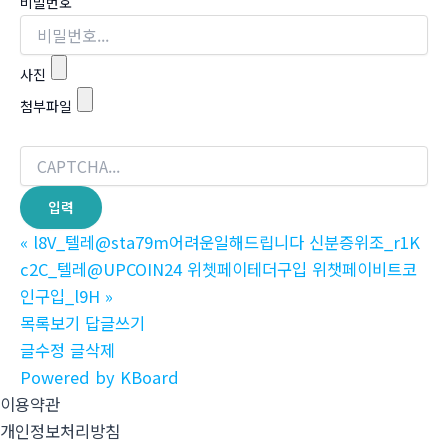
비밀번호
사진
첨부파일
«
l8V_텔레@sta79m어려운일해드립니다 신분증위조_r1K
c2C_텔레@UPCOIN24 위쳇페이테더구입 위챗페이비트코
인구입_l9H
»
목록보기
답글쓰기
글수정
글삭제
Powered by KBoard
이용약관
개인정보처리방침