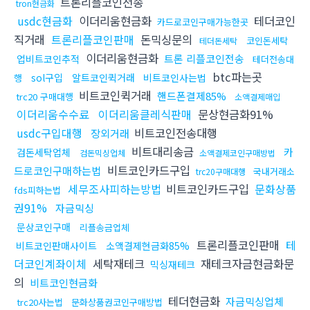
트론리플코인전송
tron현금화
usdc현금화
이더리움현금화
테더코인
카드로코인구매가능한곳
직거래
트론리플코인판매
돈믹싱문의
코인돈세탁
테더돈세탁
이더리움현금화
트론 리플코인전송
업비트코인추적
테더전송대
btc파는곳
sol구입
알트코인퀵거래
비트코인사는법
행
비트코인퀵거래
핸드폰결제85%
trc20 구매대행
소액결제매입
이더리움수수료
이더리움클레식판매
문상현금화91%
usdc구입대행
비트코인전송대행
장외거래
비트대리송금
카
검돈세탁업체
검돈믹싱업체
소액결제코인구매방법
비트코인카드구입
드로코인구매하는법
국내거래소
trc20구매대행
세무조사피하는방법
비트코인카드구입
문화상품
fds피하는법
권91%
자금믹싱
문상코인구매
리플송금업체
트론리플코인판매
테
비트코인판매사이트
소액결제현금화85%
더코인계좌이체
세탁재테크
재테크자금현금화문
믹싱재테크
의
비트코인현금화
테더현금화
자금믹싱업체
trc20사는법
문화상품권코인구매방법