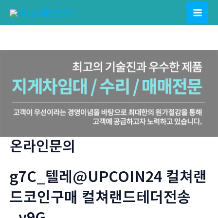
콘
텐
Mai
츠
Men
로
건
너
뛰
기
온라인문의
g7C_텔레@UPCOIN24 컬쳐랜
드코인구매 컬쳐랜드테더전송
_y9G