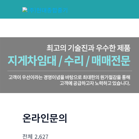
콘
텐
츠
로
건
너
뛰
기
온라인문의
전체 2,627