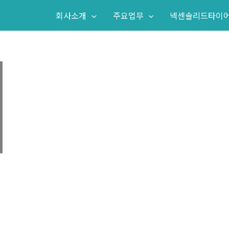
회사소개
주요업무
넥센솔리드타이