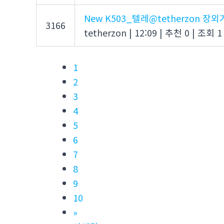
New
K503_텔레@tetherzon 
3166
tetherzon
|
12:09
|
추천 0
|
조회 1
1
2
3
4
5
6
7
8
9
10
»