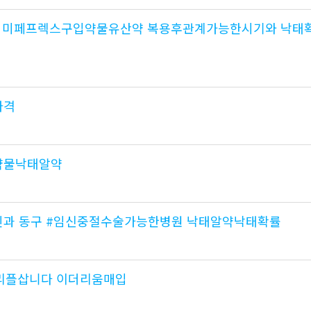
다 미페프렉스구입약물유산약 복용후관계가능한시기와 낙태
가격
물낙­태알약
과 동구 #임신중절수술가능한병원 낙태알약낙태확률
n 리플삽니다 이더리움매입