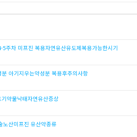
4-5주차 미프진 복용자연유산유도제복용가능한시기
성분 아기지우는약성분 복용후주의사항
신초기약물낙태자연유산증상
술노산미­프진 유산약종류