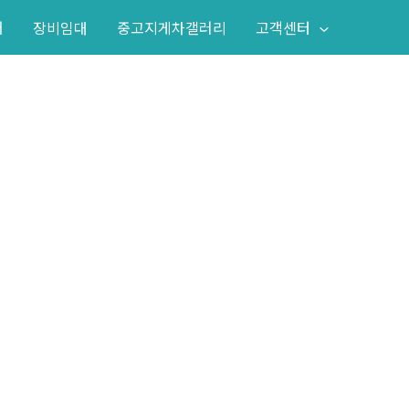
어
장비임대
중고지게차갤러리
고객센터