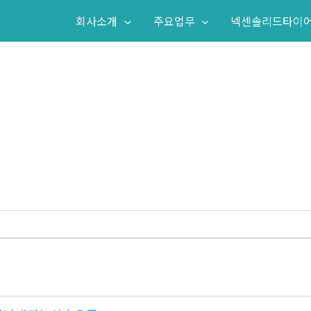
회사소개
주요업무
넥센솔리드타이