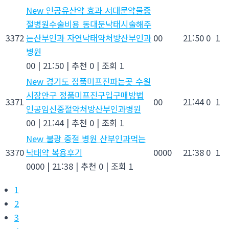
New
인공유산약 효과 서대문약물중
절병원수술비용 동대문낙태시술해주
3372
는산부인과 자연낙태약처방산부인과
00
21:50
0
1
병원
00
|
21:50
|
추천 0
|
조회 1
New
경기도 정품미프진파는곳 수원
시장안구 정품미프진구입구매방법
3371
00
21:44
0
1
인공임신중절약처방산부인과병원
00
|
21:44
|
추천 0
|
조회 1
New
불광 중절 병원 산부인과먹는
3370
낙­태약 복용후기
0000
21:38
0
1
0000
|
21:38
|
추천 0
|
조회 1
1
2
3