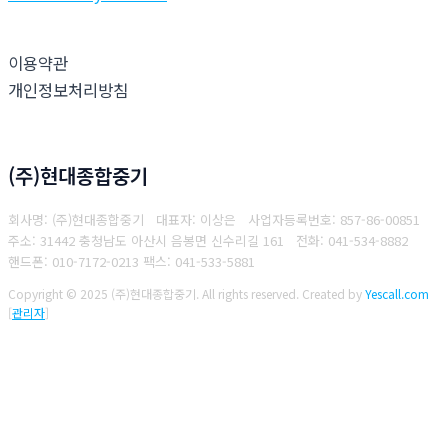
이용약관
개인정보처리방침
(주)현대종합중기
회사명: (주)현대종합중기 대표자: 이상은
사업자등록번호: 857-86-00851
주소: 31442 충청남도 아산시 음봉면 신수리길 161
전화: 041-534-8882
핸드폰: 010-7172-0213
팩스: 041-533-5881
Copyright © 2025 (주)현대종합중기. All rights reserved.
Created by
Yescall.com
[
관리자
]