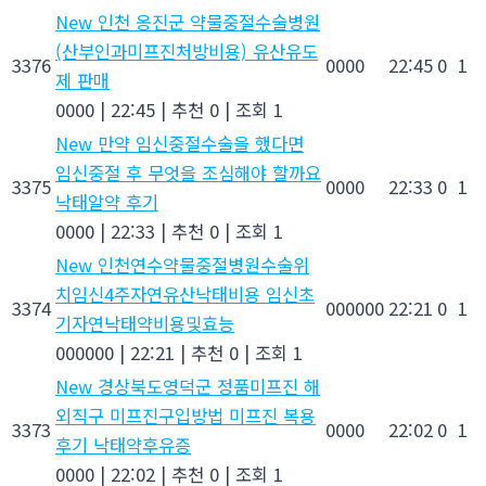
New
인천 옹진군 약물중절수술병원
(산부인과미프진처방비용) 유산유도
3376
0000
22:45
0
1
제 판매
0000
|
22:45
|
추천 0
|
조회 1
New
만약 임신중절수술을 했다면
임신중절 후 무엇을 조심해야 할까요
3375
0000
22:33
0
1
낙­태알약 후기
0000
|
22:33
|
추천 0
|
조회 1
New
인천연수약물중절병원수술위
치임신4주자연유산낙태비용 임신초
3374
000000
22:21
0
1
기자연낙태약비용및효능
000000
|
22:21
|
추천 0
|
조회 1
New
경상북도영덕군 정품미프진 해
외직구 미프진구입방법 미프진 복용
3373
0000
22:02
0
1
후기 낙태약후유증
0000
|
22:02
|
추천 0
|
조회 1