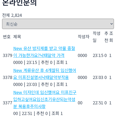
온라인문의
전체 2,824
작성
추
조
번호
제목
작성자
일
천
회
New
유산 방지제를 받고 약물 중절
3379
이 가능한가요?낙­태알약 가격
0000
23:15
0
1
0000
|
23:15
|
추천 0
|
조회 1
New
계류유산 후 4개월뒤 임신했어
3378
요 미프진설명서낙­태알약부작용
0000
23:03
0
1
0000
|
23:03
|
추천 0
|
조회 1
New
미자인데 임신했어요 미프진구
입하고싶어요임신초기유산되는약성
3377
00
22:51
0
1
분 복용후주의사항
00
|
22:51
|
추천 0
|
조회 1