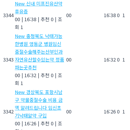
New
신내 미프진유산약
후유증
3344
00
16:38
0
1
00
|
16:38
|
추천 0
|
조
회 1
New
충청북도 낙태가능
한병원 영동군 병원임신
중절수술해주는산부인과
3343
자연유산할수있는약 정품
00
16:32
0
1
파는곳추천
00
|
16:32
|
추천 0
|
조
회 1
New
경상북도 포항시남
구 약물중절수술 비용 금
액 알려드립니다 임신초
3342
00
16:26
0
1
기낙­태알약 구입
00
|
16:26
|
추천 0
|
조