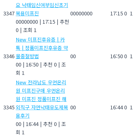
요 낙태임신여부임신초기
3347
복용미­프진
00000000
17:15
0
1
00000000
|
17:15
|
추천
0
|
조회 1
New
미프진후유증 | 카
톡 | 정품미프진후유증 약
3346
물중절방법
00
16:50
0
1
00
|
16:50
|
추천 0
|
조
회 1
New
전라남도 우먼온리
원 미프진구매 우먼온리
원 미프진 정품미프진 해
3345
외직구 자연낙태유도제복
00
16:44
0
1
용후기
00
|
16:44
|
추천 0
|
조
회 1