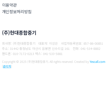
이용약관
개인정보처리방침
(주)현대종합중기
회사명: (주)현대종합중기 대표자: 이상은
사업자등록번호: 857-86-00851
주소: 31442 충청남도 아산시 음봉면 신수리길 161
전화: 041-534-8882
핸드폰: 010-7172-0213
팩스: 041-533-5881
Copyright © 2025 (주)현대종합중기. All rights reserved.
Created by
Yescall.com
[
관리자
]