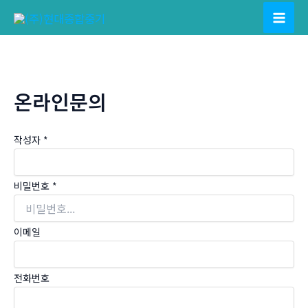
콘
텐
Mai
츠
Men
로
건
온라인문의
너
뛰
기
작성자
*
비밀번호
*
이메일
전화번호