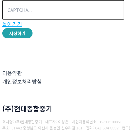
돌아가기
저장하기
이용약관
개인정보처리방침
(주)현대종합중기
회사명: (주)현대종합중기 대표자: 이상은
사업자등록번호: 857-86-00851
주소: 31442 충청남도 아산시 음봉면 신수리길 161
전화: 041-534-8882
핸드폰