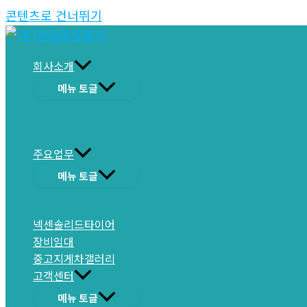
콘텐츠로 건너뛰기
회사소개
메뉴 토글
주요업무
메뉴 토글
넥센솔리드타이어
장비임대
중고지게차갤러리
고객센터
메뉴 토글