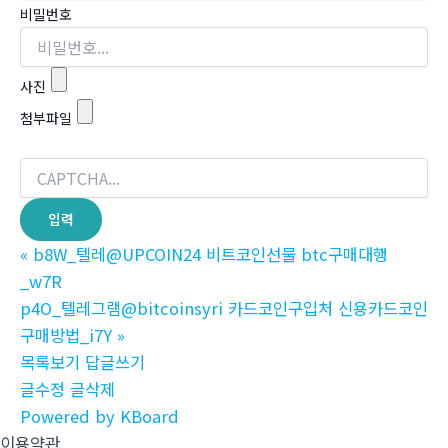
비밀번호
사진
첨부파일
«
b8W_텔레@UPCOIN24 비트코인선물 btc구매대행
_w7R
p4O_텔레그램@bitcoinsyri 카드코인구입처 신용카드코인
구매방법_i7Y
»
목록보기
답글쓰기
글수정
글삭제
Powered by KBoard
이용약관