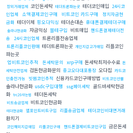
코인돈세탁
테더코인매입
24시코
장외거래업체
테더트론파는곳
소액결제코인구매
비트코인 카드구매
인업체
정치자금현
테더이체
핑오다믹싱
테더손대손
휴대폰결제테더구매
금화
자금믹싱
블테구입
비트매입
핸드폰결제테더전
솔라나현금화
트론리플전송업체
송
24시코인업체
테더트론파는곳
리플코인
트론리플코인판매
개인지갑고가매입
파는곳
업비트코인추적
xrp구매
돈세탁최저수수료
돈세탁문의
돈
검돈현금화문의
오다집
중고오다대포통장
카드코
세탁안전업체
신용카드코인구매방법
빗썸코인추적
인충전가능
비트코인선물
솔라나현금화
usdc구입대행
골드바세탁현금
ssg페이세탁
화
테더돈세탁
trc20사는법
비트코인현금화
비트송금업체
리플송금업체
테더코인비대면거래
엘포인트비트구입
테더현금화
환치기
금은돈세
핸드폰결제비트코인구입
코인해외지갑매입
리플코인구매