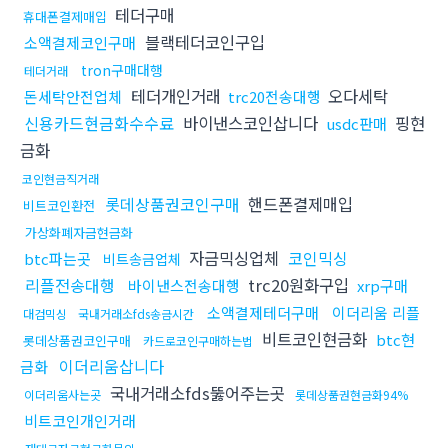
테더구매
휴대폰결제매입
블랙테더코인구입
소액결제코인구매
tron구매대행
테더거래
테더개인거래
오다세탁
돈세탁안전업체
trc20전송대행
신용카드현금화수수료
바이낸스코인삽니다
핑현
usdc판매
금화
코인현금직거래
롯데상품권코인구매
핸드폰결제매입
비트코인환전
가상화폐자금현금화
자금믹싱업체
코인믹싱
btc파는곳
비트송금업체
리플전송대행
trc20원화구입
바이낸스전송대행
xrp구매
소액결제테더구매
이더리움 리플
대검믹싱
국내거래소fds송금시간
비트코인현금화
btc현
롯데상품권코인구매
카드로코인구매하는법
이더리움삽니다
금화
국내거래소fds뚫어주는곳
이더리움사는곳
롯데상품권현금화94%
비트코인개인거래