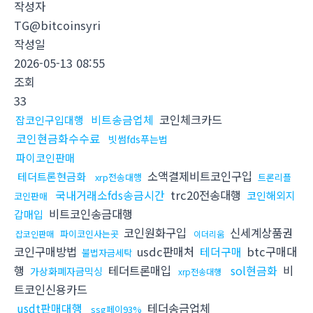
작성자
TG@bitcoinsyri
작성일
2026-05-13 08:55
조회
33
비트송금업체
코인체크카드
잡코인구입대행
코인현금화수수료
빗썸fds푸는법
파이코인판매
소액결제비트코인구입
테더트론현금화
xrp전송대행
트론리플
국내거래소fds송금시간
trc20전송대행
코인해외지
코인판매
비트코인송금대행
갑매입
코인원화구입
신세계상품권
파이코인사는곳
잡코인판매
이더리움
코인구매방법
usdc판매처
테더구매
btc구매대
불법자금세탁
행
테더트론매입
sol현금화
비
가상화폐자금믹싱
xrp전송대행
트코인신용카드
usdt판매대행
테더송금업체
ssg페이93%