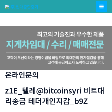
콘
텐
Mai
츠
Men
로
건
너
뛰
기
온라인문의
z1E_텔레@bitcoinsyri 비트대
리송금 테더개인지갑_b9Z