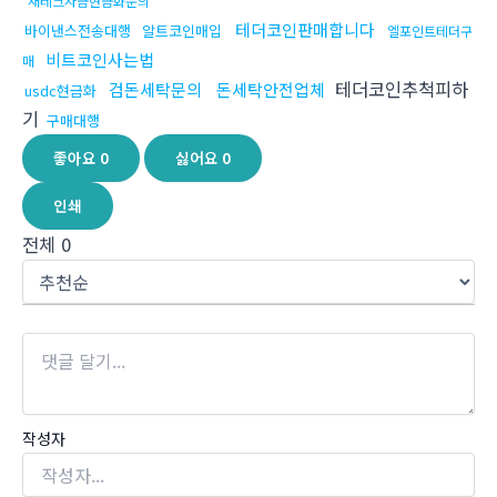
재테크자금현금화문의
테더코인판매합니다
바이낸스전송대행
알트코인매입
엘포인트테더구
비트코인사는법
매
테더코인추척피하
검돈세탁문의
돈세탁안전업체
usdc현금화
기
구매대행
좋아요
0
싫어요
0
인쇄
전체
0
작성자