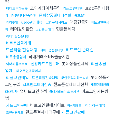
탁
코인계좌이체구입
usdc구입대행
리플코인대행
테더트론파는곳
문화상품권테더전환
테더무통테더전송대행
중고오다
대검현금화
usdc구입대행
코인구매사이트
비트코인현금
테더구매
테더원화환전
현금돈세탁
화
코인송금대리
이더리움전송대행
비트코인퀵거래
트론리플 전송대행
비트코인 손대손
파이코인전송대행
국내거래소fds출금시간
비트송금업체
롯데상품권세탁
리플송금
신용카드코인구매
이더리움수수료
업체
테더코인계좌이체
리플코인매입
롯데상품권
트론리플전송대행
코인추적피하는방법
코인구입
핸드폰결제테더전환
엘포인트테더전송
재정거래현금
업비트코인추적
비트코인사는방
화대행사
국내거래소fds출금시간
법
비트코인판매사이트
카드코인구매
이더리움매입
믹싱재테크
핸드폰결제테더구매
리플코인판매
코인신용카드