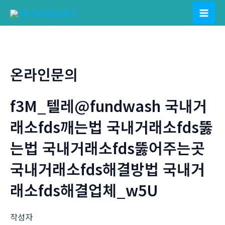
콘
텐
Mai
츠
Men
로
건
온라인문의
너
뛰
f3M_텔레@fundwash 국내거
기
래소fds깨는법 국내거래소fds뚫
는법 국내거래소fds뚫어주는곳
국내거래소fds해결방법 국내거
래소fds해결업체_w5U
작성자