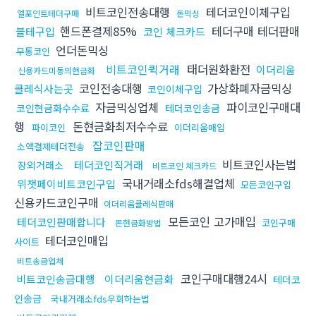
비트코인전송대행
테더코인이체구입
엘포인트테더구매
돈믹싱
핸드폰결제85%
테더구매 테더판매
블테구입
코인 체크카드
언더돈믹싱
무통코인
비트코인퀵거래
태더원화환전
이더리움
신용카드미동의현금화
코인전송대행
가상화폐자금믹싱
클레식사는곳
코인이체구입
자금믹싱업체
파이코인구매대
코인현금화수수료
테더코인송금
행
돈현금화최저수수료
파이코인
이더리움매입
잡코인판매
소액결제테더전송
비트코인사는법
테더코인직거래
장외거래소
비트코인 체크카드
국내거래소fds해결업체
위챗페이비트코인구입
모든코인구입
신용카드코인구매
이더리움클레식판매
모든코인 고가매입
테더코인판매합니다
코인구매
돈현금화방법
테더코인매입
사이트
비트송금업체
코인구매대행24시
비트코인송금대행
이더리움현금화
테더코
인송금
국내거래소fds우회하는법