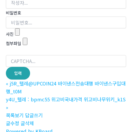
비밀번호
사진
첨부파일
«
j5R_텔레@UPCOIN24 바이낸스전송대행 바이낸스구입대
행_t0M
y4U_텔레 : bpmc55 위고비국내가격 위고비나무위키_k1S
»
목록보기
답글쓰기
글수정
글삭제
Powered by KBoard