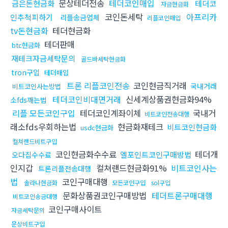
문상테더전송
테더코인매입
금은돈현금화
테더코
자금현금화
코인돈세탁
아프리카
인추척피하기
리플송금업체
리플코인매입
tv돈현금화
테더현금화
테더판매
btc현금화
재테크자금세탁문의
골드바세탁현금화
tron구입
테더매입
트론 리플코인전송
코인현금직거래
국내거래
비트코인사는방법
테더코인비대면거래
신세계상품권현금화94%
소fds깨는법
리플 모든코인구입
테더코인계좌이체
국내거
비트코인전송대행
래소fds우회하는법
현금화재테크
비트코인현금화
usdc현금화
컬쳐랜드비트구입
코인현금화수수료
테더개
엘포인트코인구매방법
오다집수수료
인지갑
컬쳐랜드현금화91%
비트코인사는
트론리플전송대행
법
코인구매대행
솔라나현금화
모든코인구입
sol구입
문화상품권코인구매방법
테더트론구매대행
비트코인송금대행
코인구매사이트
자금세탁문의
문상비트구입