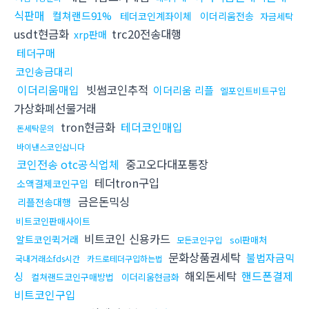
식판매
컬쳐랜드91%
테더코인계좌이체
이더리움전송
자금세탁
usdt현금화
trc20전송대행
xrp판매
테더구매
코인송금대리
이더리움매입
빗썸코인추적
이더리움 리플
엘포인트비트구입
가상화폐선물거래
tron현금화
테더코인매입
돈세탁문의
바이낸스코인삽니다
코인전송 otc공식업체
중고오다대포통장
테더tron구입
소액결제코인구입
금은돈믹싱
리플전송대행
비트코인판매사이트
비트코인 신용카드
알트코인퀵거래
sol판매처
모든코인구입
문화상품권세탁
불법자금믹
국내거래소fds시간
카드로테더구입하는법
해외돈세탁
핸드폰결제
싱
컬쳐랜드코인구매방법
이더리움현금화
비트코인구입