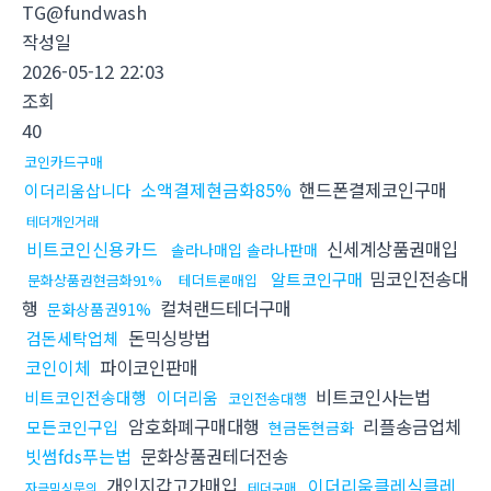
TG@fundwash
작성일
2026-05-12 22:03
조회
40
코인카드구매
소액결제현금화85%
핸드폰결제코인구매
이더리움삽니다
테더개인거래
비트코인신용카드
신세계상품권매입
솔라나매입 솔라나판매
밈코인전송대
알트코인구매
문화상품권현금화91%
테더트론매입
행
컬쳐랜드테더구매
문화상품권91%
돈믹싱방법
검돈세탁업체
코인이체
파이코인판매
비트코인사는법
비트코인전송대행
이더리움
코인전송대행
암호화폐구매대행
리플송금업체
모든코인구입
현금돈현금화
빗썸fds푸는법
문화상품권테더전송
개인지갑고가매입
이더리움클레식클레
자금믹싱문의
테더구매