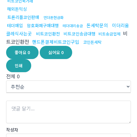
비트코인퀵거래
해외돈믹싱
트론리플코인판매
언더돈현금화
돈세탁문의
이더리움
테더매입
암호화폐구매대행
테더대리송금
비
클레식사는곳
비트코인환전
비트코인송금대행
비트송금업체
트코인환전
핸드폰결제비트코인구입
코인돈세탁
좋아요
0
싫어요
0
인쇄
전체
0
작성자