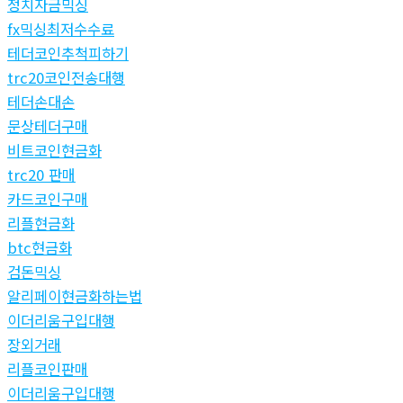
정치자금믹싱
fx믹싱최저수수료
테더코인추척피하기
trc20코인전송대행
테더손대손
문상테더구매
비트코인현금화
trc20 판매
카드코인구매
리플현금화
btc현금화
검돈믹싱
알리페이현금화하는법
이더리움구입대행
장외거래
리플코인판매
이더리움구입대행