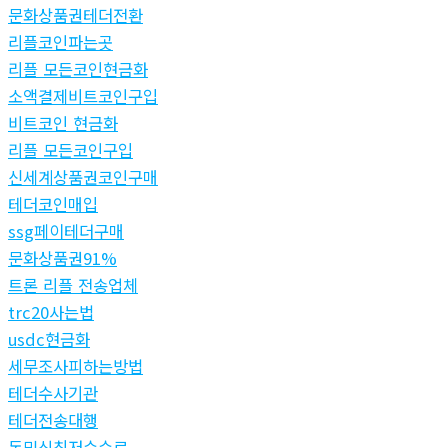
문화상품권테더전환
리플코인파는곳
리플 모든코인현금화
소액결제비트코인구입
비트코인 현금화
리플 모든코인구입
신세계상품권코인구매
테더코인매입
ssg페이테더구매
문화상품권91%
트론 리플 전송업체
trc20사는법
usdc현금화
세무조사피하는방법
테더수사기관
테더전송대행
돈믹싱최저수수료