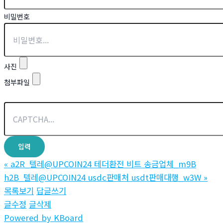
비밀번호
사진
첨부파일
«
a2R_텔레@UPCOIN24 테더환전 비트 송금업체_m9B
h2B_텔레@UPCOIN24 usdc판매처 usdt판매대행_w3W
»
목록보기
답글쓰기
글수정
글삭제
Powered by KBoard