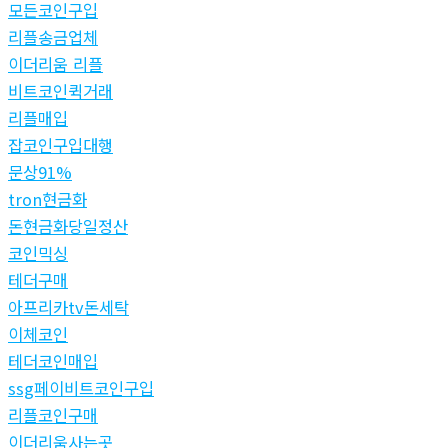
모든코인구입
리플송금업체
이더리움 리플
비트코인퀵거래
리플매입
잡코인구입대행
문상91%
tron현금화
돈현금화당일정산
코인믹싱
테더구매
아프리카tv돈세탁
이체코인
테더코인매입
ssg페이비트코인구입
리플코인구매
이더리움사는곳