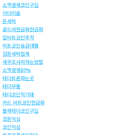
소액결제코인구입
이더리움
돈세탁
골드바현금화현금화
업비트코인추적
비트코인송금대행
검돈세탁업체
세무조사피하는방법
소액결제85%
테더트론파는곳
테더무통
테더코인직거래
카드 비트코인현금화
블랙테더코인구입
검돈믹싱
코인믹싱