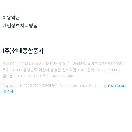
이용약관
개인정보처리방침
(주)현대종합중기
회사명: (주)현대종합중기 대표자: 이상은
사업자등록번호: 857-86-00851
주소: 31442 충청남도 아산시 음봉면 신수리길 161
전화: 041-534-8882
핸드폰: 010-7172-0213
팩스: 041-533-5881
Copyright © 2025 (주)현대종합중기. All rights reserved.
Created by
Yescall.com
[
관리자
]