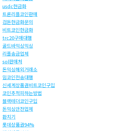
usdc현금화
트론리플코인판매
검돈현금화문의
비트코인현금화
trc20구매대행
골드바믹싱믹싱
리플송금업체
sol판매처
돈믹싱해외거래소
밈코인전송대행
신세계상품권비트코인구입
코인추적피하는방법
블랙테더코인구입
돈믹싱안전업체
환치기
롯데상품권94%