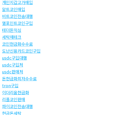
개인지갑고가매입
알트코인매입
비트코인전송대행
엘포인트코인구입
테더돈믹싱
세탁재테크
코인현금화수수료
도난신용카드코인구입
usdc구입대행
usdc구입처
usdc판매처
돈현금화최저수수료
tron구입
이더리움현금화
리플코인판매
파이코인전송대행
현금돈세탁