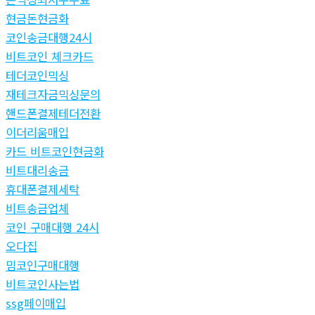
현금돈현금화
코인송금대행24시
비트코인 체크카드
테더코인믹싱
재테크자금믹싱문의
핸드폰결제테더전환
이더리움매입
카드 비트코인현금화
비트대리송금
휴대폰결제세탁
비트송금업체
코인 구매대행 24시
오다집
밈코인구매대행
비트코인사는법
ssg페이매입