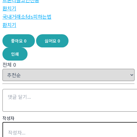
트론리플코인전송
환치기
국내거래소fds피하는법
환치기
좋아요
0
싫어요
0
인쇄
전체
0
작성자