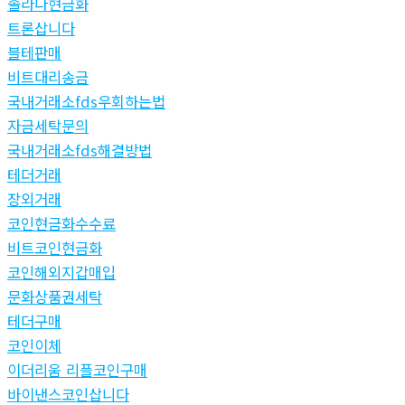
솔라나현금화
트론삽니다
블테판매
비트대리송금
국내거래소fds우회하는법
자금세탁문의
국내거래소fds해결방법
테더거래
장외거래
코인현금화수수료
비트코인현금화
코인해외지갑매입
문화상품권세탁
테더구매
코인이체
이더리움 리플코인구매
바이낸스코인삽니다