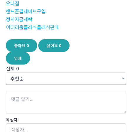
오다집
핸드폰결제비트구입
정치자금세탁
이더리움클레식클레식판매
좋아요
0
싫어요
0
인쇄
전체
0
작성자