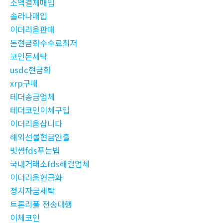
소액결제매입
솔라나매입
이더리움판매
돈현금화수수료최저
코인돈세탁
usdc현금화
xrp구매
테더송금업체
테더코인이체구입
이더리움삽니다
해외선물현금인출
빗썸fds푸는법
국내거래소fds해결업체
이더리움현금화
정치자금세탁
트론리플 전송대행
이체코인