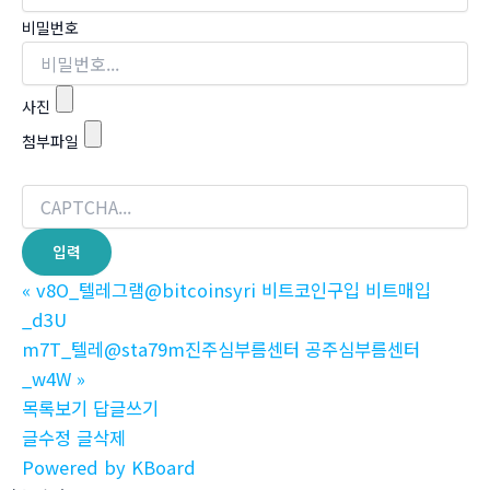
비밀번호
사진
첨부파일
«
v8O_텔레그램@bitcoinsyri 비트코인구입 비트매입
_d3U
m7T_텔레@sta79m진주심부름센터 공주심부름센터
_w4W
»
목록보기
답글쓰기
글수정
글삭제
Powered by KBoard