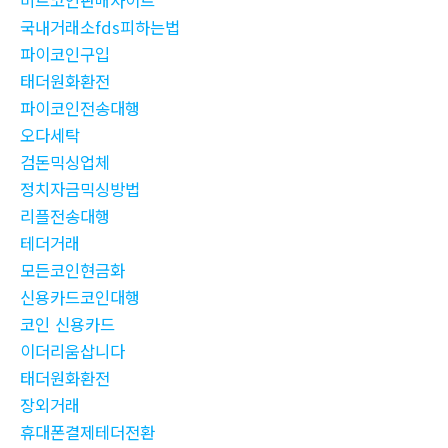
비트코인판매사이트
국내거래소fds피하는법
파이코인구입
태더원화환전
파이코인전송대행
오다세탁
검돈믹싱업체
정치자금믹싱방법
리플전송대행
테더거래
모든코인현금화
신용카드코인대행
코인 신용카드
이더리움삽니다
태더원화환전
장외거래
휴대폰결제테더전환