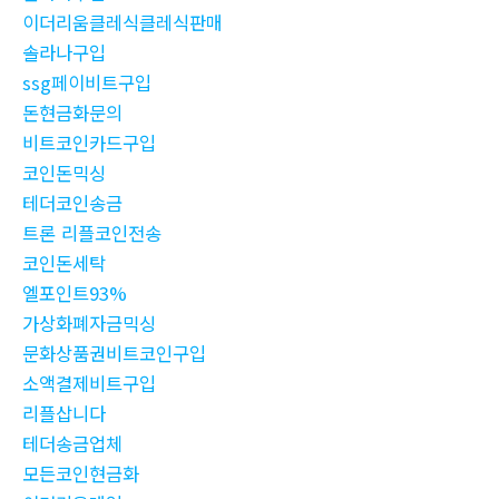
이더리움클레식클레식판매
솔라나구입
ssg페이비트구입
돈현금화문의
비트코인카드구입
코인돈믹싱
테더코인송금
트론 리플코인전송
코인돈세탁
엘포인트93%
가상화폐자금믹싱
문화상품권비트코인구입
소액결제비트구입
리플삽니다
테더송금업체
모든코인현금화