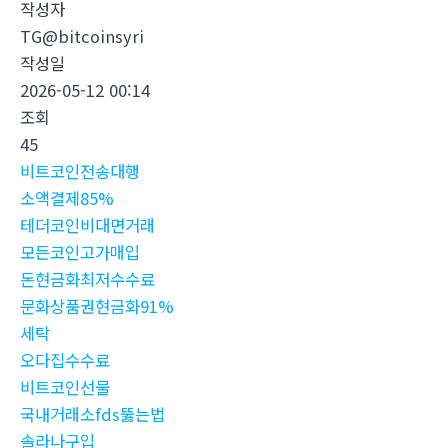
작성자
TG@bitcoinsyri
작성일
2026-05-12 00:14
조회
45
비트코인전송대행
소액결제85%
테더코인비대면거래
모든코인고가매입
돈현금화최저수수료
문화상품권현금화91%
세탁
오다집수수료
비트코인선물
국내거래소fds뚫는법
솔라나구입