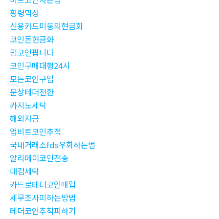
횡령믹싱
신용카드미동의현금화
코인돈현금화
밈코인팝니다
코인구매대행24시
모든코인구입
문상테더전환
카지노세탁
해외자금
업비트코인추적
국내거래소fds우회하는법
알리페이코인전송
대검세탁
카드로테더코인매입
세무조사피하는방법
테더코인추척피하기