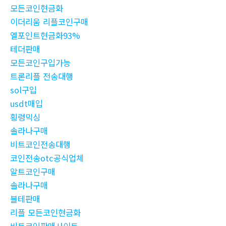
모든코인현금화
이더리움 리플코인구매
엘포인트현금화93%
테더판매
모든코인구입가능
트론리플 전송대행
sol구입
usdt매입
횡령믹싱
솔라나구매
비트코인전송대행
코인전송otc공식업체
알트코인구매
솔라나구매
블테판매
리플 모든코인현금화