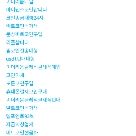
이더리움매입
바이낸스코인삽니다
코인송금대행24시
비트코인퀵거래
문상비트코인구입
리플삽니다
밈코인전송대행
usdt판매대행
이더리움클레식클레식매입
코인이체
모든코인구입
휴대폰결제코인구매
이더리움클레식클레식판매
알트코인퀵거래
엘포인트93%
자금믹싱업체
비트코인현금화