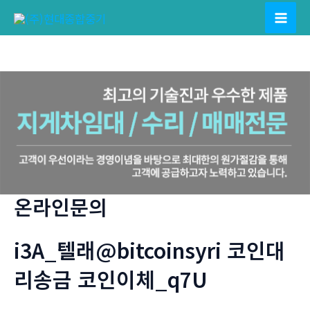
콘
텐
Mai
츠
Men
로
건
너
뛰
기
온라인문의
i3A_텔래@bitcoinsyri 코인대
리송금 코인이체_q7U