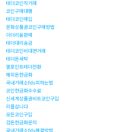
테더코인직거래
코인구매대행
테더코인매입
문화상품권코인구매방법
이더리움판매
테더대리송금
테더코인비대면거래
테더돈세탁
엘포인트테더전환
해외돈현금화
국내거래소fds피하는법
코인현금화수수료
신세계상품권비트코인구입
리플삽니다
모든코인구입
검돈현금화문의
국내거래소fds해결방법