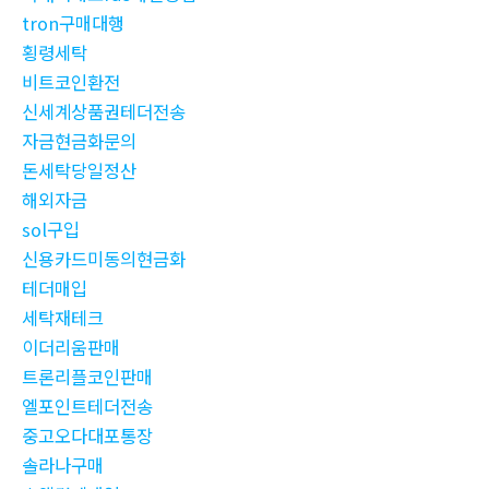
tron구매대행
횡령세탁
비트코인환전
신세계상품권테더전송
자금현금화문의
돈세탁당일정산
해외자금
sol구입
신용카드미동의현금화
테더매입
세탁재테크
이더리움판매
트론리플코인판매
엘포인트테더전송
중고오다대포통장
솔라나구매