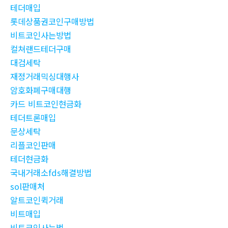
테더매입
롯데상품권코인구매방법
비트코인사는방법
컬쳐랜드테더구매
대검세탁
재정거래믹싱대행사
암호화폐구매대행
카드 비트코인현금화
테더트론매입
문상세탁
리플코인판매
테더현금화
국내거래소fds해결방법
sol판매처
알트코인퀵거래
비트매입
비트코인사는법