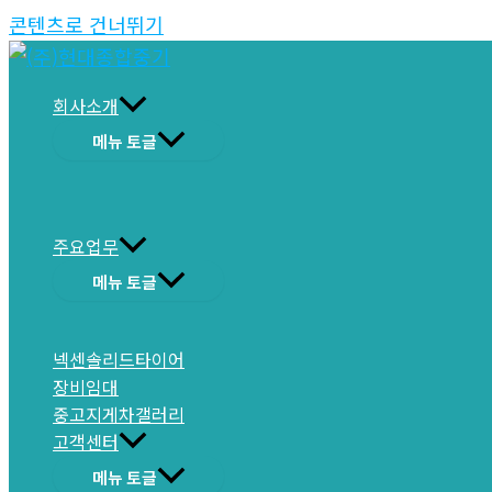
콘텐츠로 건너뛰기
회사소개
메뉴 토글
주요업무
메뉴 토글
넥센솔리드타이어
장비임대
중고지게차갤러리
고객센터
메뉴 토글