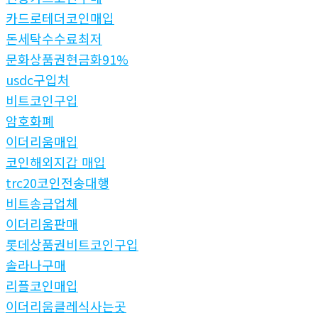
카드로테더코인매입
돈세탁수수료최저
문화상품권현금화91%
usdc구입처
비트코인구입
암호화폐
이더리움매입
코인해외지갑 매입
trc20코인전송대행
비트송금업체
이더리움판매
롯데상품권비트코인구입
솔라나구매
리플코인매입
이더리움클레식사는곳