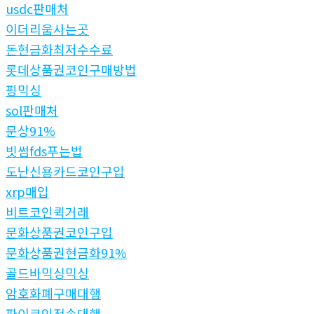
usdc판매처
이더리움사는곳
돈현금화최저수수료
롯데상품권코인구매방법
핑믹싱
sol판매처
문상91%
빗썸fds푸는법
도난신용카드코인구입
xrp매입
비트코인퀵거래
문화상품권코인구입
문화상품권현금화91%
골드바믹싱믹싱
암호화폐구매대행
파이코인전송대행