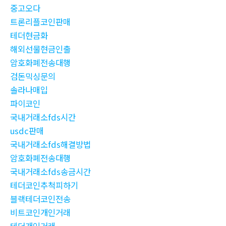
중고오다
트론리플코인판매
테더현금화
해외선물현금인출
암호화폐전송대행
검돈믹싱문의
솔라나매입
파이코인
국내거래소fds시간
usdc판매
국내거래소fds해결방법
암호화폐전송대행
국내거래소fds송금시간
테더코인추척피하기
블랙테더코인전송
비트코인개인거래