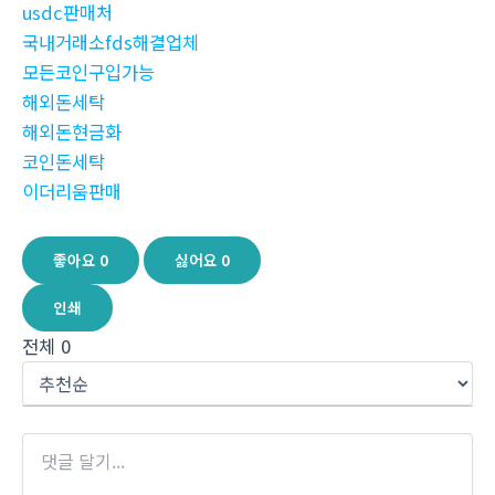
usdc판매처
국내거래소fds해결업체
모든코인구입가능
해외돈세탁
해외돈현금화
코인돈세탁
이더리움판매
좋아요
0
싫어요
0
인쇄
전체
0