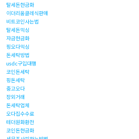
탈세돈현금화
이더리움클레식판매
비트코인사는법
탈세돈믹싱
자금현금화
핑오다믹싱
돈세탁방법
usdc구입대행
코인돈세탁
핑돈세탁
중고오다
장외거래
돈세탁업체
오다집수수료
테더원화환전
코인돈현금화
세무조사피하는방법