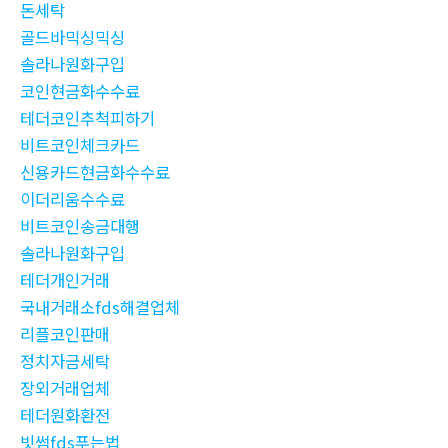
돈세탁
골드바믹싱믹싱
솔라나원화구입
코인현금화수수료
테더코인추척피하기
비트코인체크카드
신용카드현금화수수료
이더리움수수료
비트코인송금대행
솔라나원화구입
테더개인거래
국내거래소fds해결업체
리플코인판매
정치자금세탁
장외거래업체
테더원화환전
빗썸fds푸는법