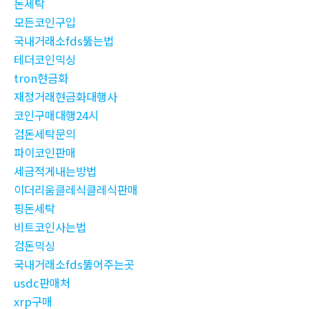
돈세탁
모든코인구입
국내거래소fds뚫는법
테더코인믹싱
tron현금화
재정거래현금화대행사
코인구매대행24시
검돈세탁문의
파이코인판매
세금적게내는방법
이더리움클레식클레식판매
핑돈세탁
비트코인사는법
검돈믹싱
국내거래소fds뚫어주는곳
usdc판매처
xrp구매