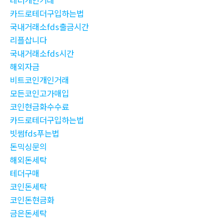
테더개인거래
카드로테더구입하는법
국내거래소fds출금시간
리플삽니다
국내거래소fds시간
해외자금
비트코인개인거래
모든코인고가매입
코인현금화수수료
카드로테더구입하는법
빗썸fds푸는법
돈믹싱문의
해외돈세탁
테더구매
코인돈세탁
코인돈현금화
금은돈세탁