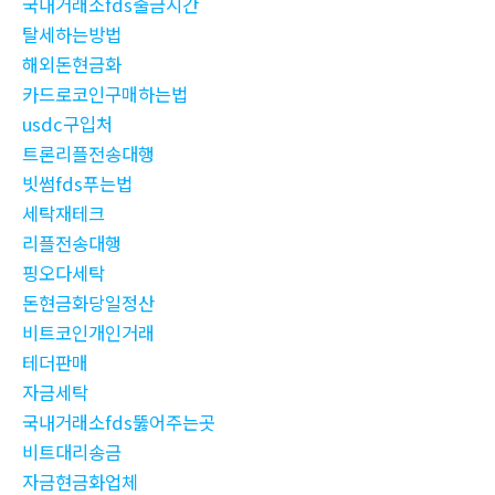
국내거래소fds출금시간
탈세하는방법
해외돈현금화
카드로코인구매하는법
usdc구입처
트론리플전송대행
빗썸fds푸는법
세탁재테크
리플전송대행
핑오다세탁
돈현금화당일정산
비트코인개인거래
테더판매
자금세탁
국내거래소fds뚫어주는곳
비트대리송금
자금현금화업체