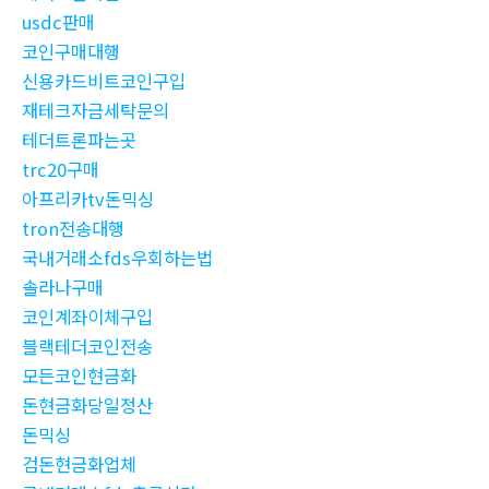
usdc판매
코인구매대행
신용카드비트코인구입
재테크자금세탁문의
테더트론파는곳
trc20구매
아프리카tv돈믹싱
tron전송대행
국내거래소fds우회하는법
솔라나구매
코인계좌이체구입
블랙테더코인전송
모든코인현금화
돈현금화당일정산
돈믹싱
검돈현금화업체