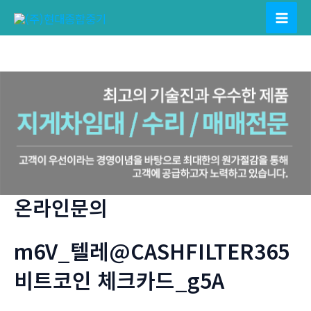
콘
텐
Mai
츠
Men
로
건
너
뛰
기
온라인문의
m6V_텔레@CASHFILTER365
비트코인 체크카드_g5A