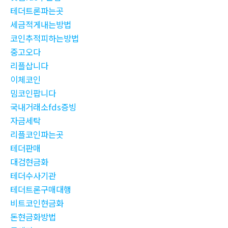
테더트론파는곳
세금적게내는방법
코인추적피하는방법
중고오다
리플삽니다
이체코인
밈코인팝니다
국내거래소fds증빙
자금세탁
리플코인파는곳
테더판매
대검현금화
테더수사기관
테더트론구매대행
비트코인현금화
돈현금화방법