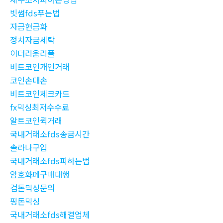
빗썸fds푸는법
자금현금화
정치자금세탁
이더리움리플
비트코인개인거래
코인손대손
비트코인체크카드
fx믹싱최저수수료
알트코인퀵거래
국내거래소fds송금시간
솔라나구입
국내거래소fds피하는법
암호화폐구매대행
검돈믹싱문의
핑돈믹싱
국내거래소fds해결업체