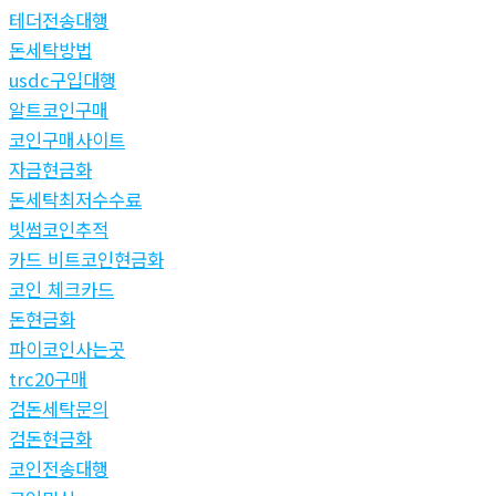
테더전송대행
돈세탁방법
usdc구입대행
알트코인구매
코인구매사이트
자금현금화
돈세탁최저수수료
빗썸코인추적
카드 비트코인현금화
코인 체크카드
돈현금화
파이코인사는곳
trc20구매
검돈세탁문의
검돈현금화
코인전송대행