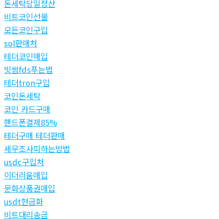
돈세탁당일정산
비트코인선물
모든코인구입
sol판매처
테더코인매입
빗썸fds푸는법
테더tron구입
코인돈세탁
코인 카드구매
핸드폰결제85%
테더구매 테더판매
세무조사피하는방법
usdc구입처
이더리움매입
문화상품권매입
usdt현금화
비트대리송금