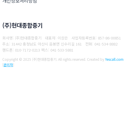
개인정보처리방침
(주)현대종합중기
회사명: (주)현대종합중기 대표자: 이상은
사업자등록번호: 857-86-00851
주소: 31442 충청남도 아산시 음봉면 신수리길 161
전화: 041-534-8882
핸드폰: 010-7172-0213
팩스: 041-533-5881
Copyright © 2025 (주)현대종합중기. All rights reserved.
Created by
Yescall.com
[
관리자
]