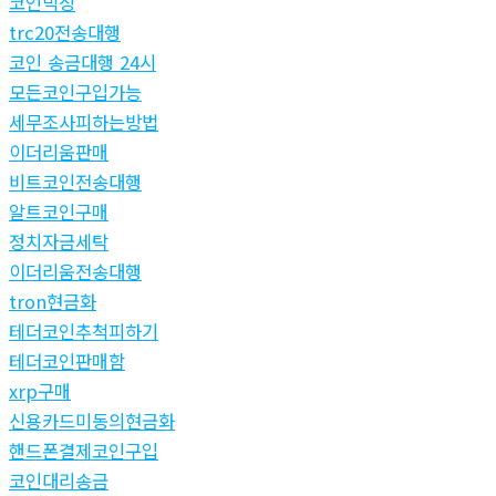
코인믹싱
trc20전송대행
코인 송금대행 24시
모든코인구입가능
세무조사피하는방법
이더리움판매
비트코인전송대행
알트코인구매
정치자금세탁
이더리움전송대행
tron현금화
테더코인추척피하기
테더코인판매함
xrp구매
신용카드미동의현금화
핸드폰결제코인구입
코인대리송금