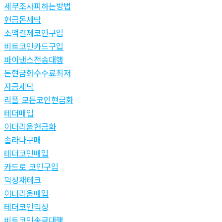
세무조사피하는방법
현금돈세탁
소액결제코인구입
비트코인카드구입
바이낸스전송대행
돈현금화수수료최저
자금세탁
리플 모든코인현금화
테더매입
이더리움현금화
솔라나구매
테더코인매입
카드로 코인구입
믹싱재테크
이더리움매입
테더코인믹싱
비트코인송금대행