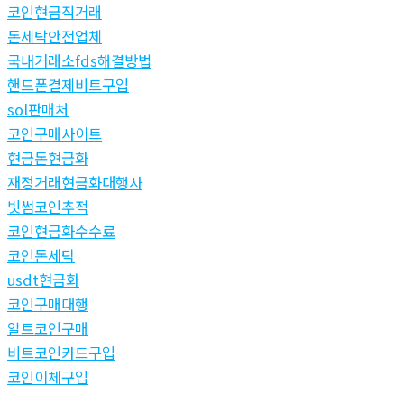
코인현금직거래
돈세탁안전업체
국내거래소fds해결방법
핸드폰결제비트구입
sol판매처
코인구매사이트
현금돈현금화
재정거래현금화대행사
빗썸코인추적
코인현금화수수료
코인돈세탁
usdt현금화
코인구매대행
알트코인구매
비트코인카드구입
코인이체구입