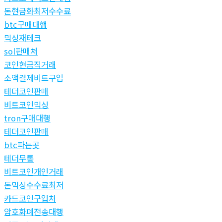
돈현금화최저수수료
btc구매대행
믹싱재테크
sol판매처
코인현금직거래
소액결제비트구입
테더코인판매
비트코인믹싱
tron구매대행
테더코인판매
btc파는곳
테더무통
비트코인개인거래
돈믹싱수수료최저
카드코인구입처
암호화폐전송대행