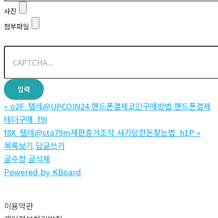
사진
첨부파일
«
o2F_텔레@UPCOIN24 핸드폰결제코인구매방법 핸드폰결제
테더구매_f9I
f8X_텔레@sta79m재판증거조작 사기당한돈찾는법_h1P
»
목록보기
답글쓰기
글수정
글삭제
Powered by KBoard
이용약관