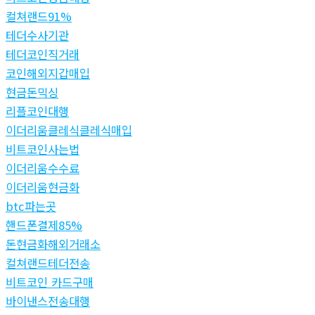
컬쳐랜드91%
테더수사기관
테더코인직거래
코인해외지갑매입
현금돈믹싱
리플코인대행
이더리움클레식클레식매입
비트코인사는법
이더리움수수료
이더리움현금화
btc파는곳
핸드폰결제85%
돈현금화해외거래소
컬쳐랜드테더전송
비트코인 카드구매
바이낸스전송대행