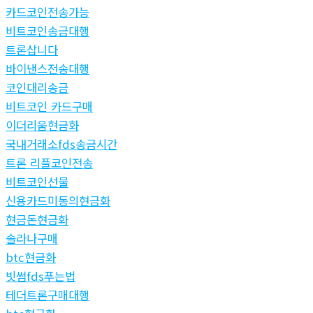
카드코인전송가능
비트코인송금대행
트론삽니다
바이낸스전송대행
코인대리송금
비트코인 카드구매
이더리움현금화
국내거래소fds송금시간
트론 리플코인전송
비트코인선물
신용카드미동의현금화
현금돈현금화
솔라나구매
btc현금화
빗썸fds푸는법
테더트론구매대행