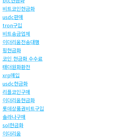
btc현금화
비트코인현금화
usdc판매
tron구입
비트송금업체
이더리움전송대행
핑현금화
코인 현금화 수수료
태더원화환전
xrp매입
usdc현금화
리플코인구매
이더리움현금화
롯데상품권비트구입
솔라나구매
sol현금화
이더리움