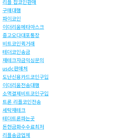
리플 잡코인판매
구매대행
파이코인
이더리움메타마스크
중고오다대포통장
비트코인퀵거래
테더코인송금
재테크자금믹싱문의
usdc판매처
도난신용카드코인구입
이더리움전송대행
소액결제비트코인구입
트론 리플코인전송
세탁재테크
테더트론파는곳
돈현금화수수료최저
리플송금업체