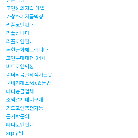
코인해외지갑 매입
가상화폐자금믹싱
리플코인판매
리플삽니다
리플코인판매
돈현금화해드립니다
코인구매대행 24시
비트코인믹싱
이더리움클레식사는곳
국내거래소fds뚫는법
테더송금업체
소액결제테더구매
카드코인충전가능
돈세탁문의
테더코인판매
xrp구입