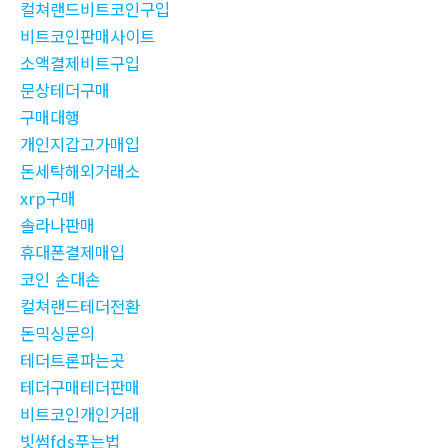
컬쳐랜드비트코인구입
비트코인판매사이트
소액결제비트구입
문상테더구매
구매대행
개인지갑고가매입
돈세탁해외거래소
xrp구매
솔라나판매
휴대폰결제매입
코인 손대손
컬쳐랜드테더전환
돈믹싱문의
테더트론파는곳
테더구매테더판매
비트코인개인거래
빗썸fds푸는법