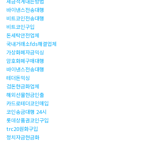
세금적게내는방법
바이낸스전송대행
비트코인전송대행
비트코인구입
돈세탁안전업체
국내거래소fds해결업체
가상화폐자금믹싱
암호화폐구매대행
바이낸스전송대행
테더돈믹싱
검돈현금화업체
해외선물현금인출
카드로테더코인매입
코인송금대행 24시
롯데상품권코인구입
trc20원화구입
정치자금현금화