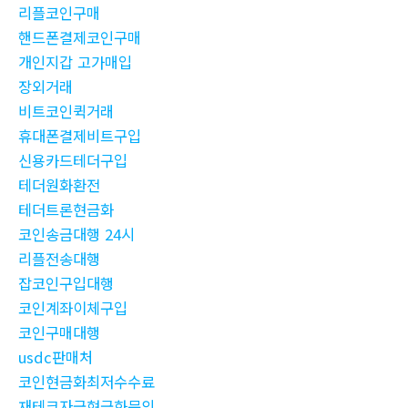
리플코인구매
핸드폰결제코인구매
개인지갑 고가매입
장외거래
비트코인퀵거래
휴대폰결제비트구입
신용카드테더구입
테더원화환전
테더트론현금화
코인송금대행 24시
리플전송대행
잡코인구입대행
코인계좌이체구입
코인구매대행
usdc판매처
코인현금화최저수수료
재테크자금현금화문의