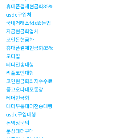
휴대폰결제현금화85%
usdc구입처
국내거래소fds뚫는법
자금현금화업체
코인돈현금화
휴대폰결제현금화85%
오다집
테더전송대행
리플코인대행
코인현금화최저수수료
중고오다대포통장
테더현금화
테더무통테더전송대행
usdc구입대행
돈믹싱문의
문상테더구매