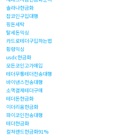
솔라나현금화
잡코인구입대행
핑돈세탁
탈세돈믹싱
카드로테더구입하는법
횡령믹싱
usdc현금화
모든코인고가매입
테더무통테더전송대행
바이낸스전송대행
소액결제테더구매
테더돈현금화
이더리움현금화
파이코인전송대행
테더현금화
컬쳐랜드현금화91%