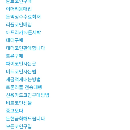
알트코인구매
이더리움매입
돈믹싱수수료최저
리플코인매입
아프리카tv돈세탁
테더구매
테더코인판매합니다
트론구매
파이코인사는곳
비트코인사는법
세금적게내는방법
트론리플 전송대행
신용카드코인구매방법
비트코인선물
중고오다
돈현금화해드립니다
모든코인구입