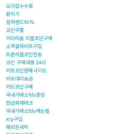
오다집수수료
환치기
컬쳐랜드91%
코인무통
이더리움 리플코인구매
소액결제비트구입
트론리플코인전송
코인 구매대행 24시
비트코인판매사이트
비트대리송금
카드코인구매
국내거래소fds증빙
현금화재테크
국내거래소fds깨는법
xrp구입
해외돈세탁