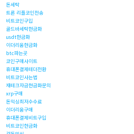
돈세탁
트론 리플코인전송
비트코인구입
골드바세탁현금화
usdt현금화
이더리움현금화
btc파는곳
코인구매사이트
휴대폰결제테더전환
비트코인사는법
재테크자금현금화문의
xrp구매
돈믹싱최저수수료
이더리움구매
휴대폰결제비트구입
비트코인현금화
검돈믹싱