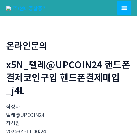
콘
텐
Mai
츠
Men
로
건
온라인문의
너
뛰
x5N_텔레@UPCOIN24 핸드폰
기
결제코인구입 핸드폰결제매입
_j4L
작성자
텔레@UPCOIN24
작성일
2026-05-11 00:24