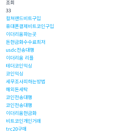
조회
33
컬쳐랜드비트구입
휴대폰결제비트코인구입
이더리움파는곳
돈현금화수수료최저
usdc전송대행
이더리움 리플
테더코인믹싱
코인믹싱
세무조사피하는방법
해외돈세탁
코인전송대행
코인전송대행
이더리움현금화
비트코인개인거래
trc20구매