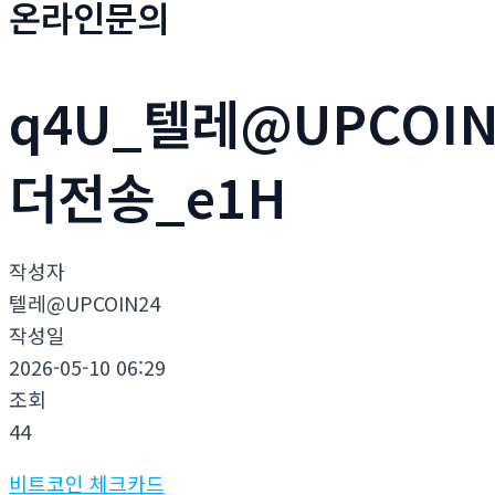
온라인문의
q4U_텔레@UPCO
더전송_e1H
작성자
텔레@UPCOIN24
작성일
2026-05-10 06:29
조회
44
비트코인 체크카드