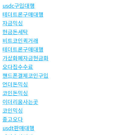
usdc구입대행
테더트론구매대행
자금믹싱
현금돈세탁
비트코인퀵거래
테더트론구매대행
가상화폐자금현금화
오다집수수료
핸드폰결제코인구입
언더돈믹싱
코인돈믹싱
이더리움사는곳
코인믹싱
중고오다
usdt판매대행