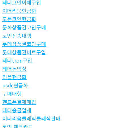
테더코인이체구입
이더리움현금화
모든코인현금화
문화상품권코인구매
코인전송대행
롯데상품권코인구매
롯데상품권비트구입
테더tron구입
테더돈믹싱
리플현금화
usdc현금화
구매대행
핸드폰결제매입
테더송금업체
이더리움클레식클레식판매
코인 체크카드