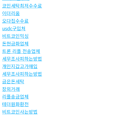
코인세탁최저수수료
이더리움
오다집수수료
usdc구입처
비트코인믹싱
돈현금화업체
트론 리플 전송업체
세무조사피하는방법
개인지갑고가매입
세무조사피하는방법
금은돈세탁
장외거래
리플송금업체
테더원화환전
비트코인사는방법