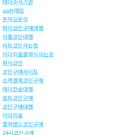
테더수사기관
usdt매입
돈믹싱문의
파이코인구매대행
리플코인대행
비트코인사는법
이더리움클레식사는곳
파이코인
코인구매사이트
소액결제코인구매
테더전송대행
알트코인구매
코인구매대행
이더리움
컬쳐랜드코인구매
24시코인구매