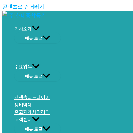
콘텐츠로 건너뛰기
회사소개
메뉴 토글
주요업무
메뉴 토글
넥센솔리드타이어
장비임대
중고지게차갤러리
고객센터
메뉴 토글