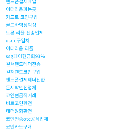
핸드폰결제매입
이더리움파는곳
카드로 코인구입
골드바믹싱믹싱
트론 리플 전송업체
usdc구입처
이더리움 리플
ssg페이현금화93%
컬쳐랜드테더전송
컬쳐랜드코인구입
핸드폰결제테더전환
돈세탁안전업체
코인현금직거래
비트코인환전
테더원화환전
코인전송otc공식업체
코인카드구매