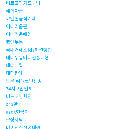
비트코인카드구입
해외자금
코인현금직거래
이더리움판매
이더리움매입
코인무통
국내거래소fds해결방법
테더무통테더전송대행
테더매입
테더판매
트론 리플코인전송
24시코인업체
비트코인환전
xrp판매
usdt현금화
문상세탁
바이낸스전송대행