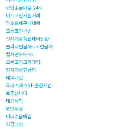
코인송금대행 24시
비트코인개인거래
암호화폐구매대행
모든코인구입
신세계상품권테더전환
솔라나현금화 sol현금화
컬쳐랜드91%
모든코인고가매입
정치자금현금화
테더매입
국내거래소fds출금시간
트론삽니다
대검세탁
코인믹싱
이더리움매입
자금믹싱