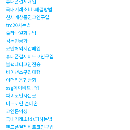
휴대폰결제매입
국내거래소fds해결방법
신세계상품권코인구입
trc20사는법
솔라나원화구입
검돈현금화
코인해외지갑매입
휴대폰결제비트코인구입
블랙테더코인전송
바이낸스구입대행
이더리움현금화
ssg페이비트구입
파이코인사는곳
비트코인 손대손
코인돈믹싱
국내거래소fds피하는법
핸드폰결제비트코인구입