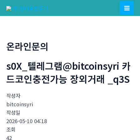
콘
텐
Mai
츠
Men
로
건
온라인문의
너
뛰
s0X_텔레그램@bitcoinsyri 카
기
드코인충전가능 장외거래 _q3S
작성자
bitcoinsyri
작성일
2026-05-10 04:18
조회
42