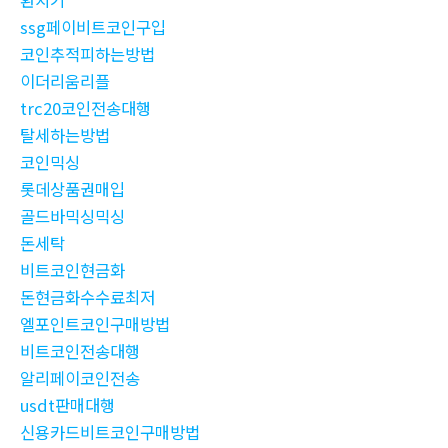
환치기
ssg페이비트코인구입
코인추적피하는방법
이더리움리플
trc20코인전송대행
탈세하는방법
코인믹싱
롯데상품권매입
골드바믹싱믹싱
돈세탁
비트코인현금화
돈현금화수수료최저
엘포인트코인구매방법
비트코인전송대행
알리페이코인전송
usdt판매대행
신용카드비트코인구매방법