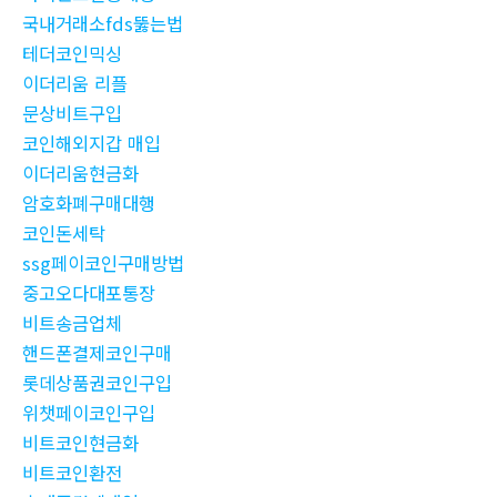
국내거래소fds뚫는법
테더코인믹싱
이더리움 리플
문상비트구입
코인해외지갑 매입
이더리움현금화
암호화폐구매대행
코인돈세탁
ssg페이코인구매방법
중고오다대포통장
비트송금업체
핸드폰결제코인구매
롯데상품권코인구입
위챗페이코인구입
비트코인현금화
비트코인환전