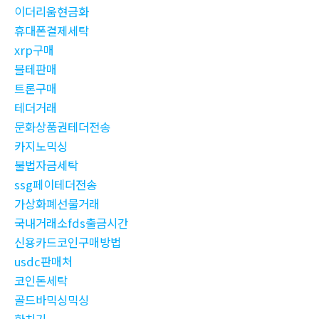
이더리움현금화
휴대폰결제세탁
xrp구매
블테판매
트론구매
테더거래
문화상품권테더전송
카지노믹싱
불법자금세탁
ssg페이테더전송
가상화폐선물거래
국내거래소fds출금시간
신용카드코인구매방법
usdc판매처
코인돈세탁
골드바믹싱믹싱