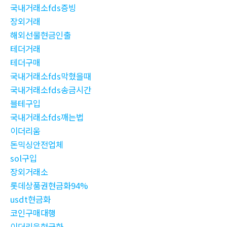
국내거래소fds증빙
장외거래
해외선물현금인출
테더거래
테더구매
국내거래소fds막혔을때
국내거래소fds송금시간
블테구입
국내거래소fds깨는법
이더리움
돈믹싱안전업체
sol구입
장외거래소
롯데상품권현금화94%
usdt현금화
코인구매대행
이더리움현금화