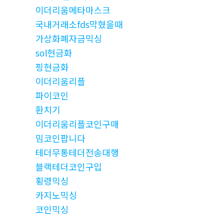
이더리움메타마스크
국내거래소fds막혔을때
가상화폐자금믹싱
sol현금화
핑현금화
이더리움리플
파이코인
환치기
이더리움리플코인구매
밈코인팝니다
테더무통테더전송대행
블랙테더코인구입
횡령믹싱
카지노믹싱
코인믹싱