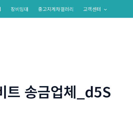
어
장비임대
중고지게차갤러리
고객센터
 비트 송금업체_d5S