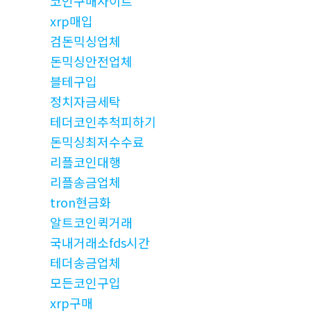
코인구매사이트
xrp매입
검돈믹싱업체
돈믹싱안전업체
블테구입
정치자금세탁
테더코인추척피하기
돈믹싱최저수수료
리플코인대행
리플송금업체
tron현금화
알트코인퀵거래
국내거래소fds시간
테더송금업체
모든코인구입
xrp구매