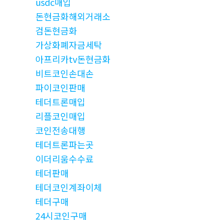
usdc매입
돈현금화해외거래소
검돈현금화
가상화폐자금세탁
아프리카tv돈현금화
비트코인손대손
파이코인판매
테더트론매입
리플코인매입
코인전송대행
테더트론파는곳
이더리움수수료
테더판매
테더코인계좌이체
테더구매
24시코인구매