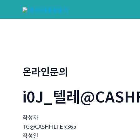
콘
텐
츠
로
건
너
뛰
기
온라인문의
i0J_텔레@CASH
작성자
TG@CASHFILTER365
작성일