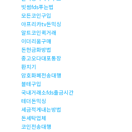
빗썸fds푸는법
모든코인구입
아프리카tv돈믹싱
알트코인퀵거래
이더리움구매
돈현금화방법
중고오다대포통장
환치기
암호화폐전송대행
블테구입
국내거래소fds출금시간
테더돈믹싱
세금적게내는방법
돈세탁업체
코인전송대행