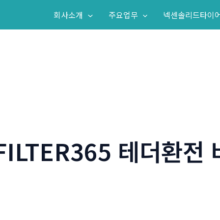
회사소개
주요업무
넥센솔리드타이
FILTER365 테더환전