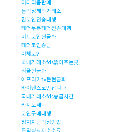
이더리움판매
돈믹싱해외거래소
밈코인전송대행
테더무통테더전송대행
비트코인현금화
테더코인송금
이체코인
국내거래소fds뚫어주는곳
리플현금화
아프리카tv돈현금화
바이낸스코인삽니다
국내거래소fds송금시간
카지노세탁
코인구매대행
정치자금믹싱방법
돈믹싱최저수수료