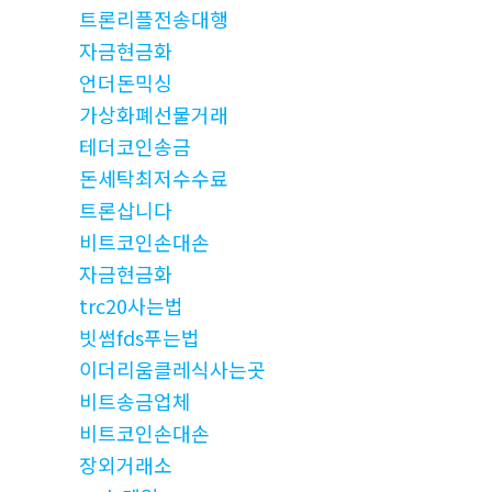
트론리플전송대행
자금현금화
언더돈믹싱
가상화폐선물거래
테더코인송금
돈세탁최저수수료
트론삽니다
비트코인손대손
자금현금화
trc20사는법
빗썸fds푸는법
이더리움클레식사는곳
비트송금업체
비트코인손대손
장외거래소