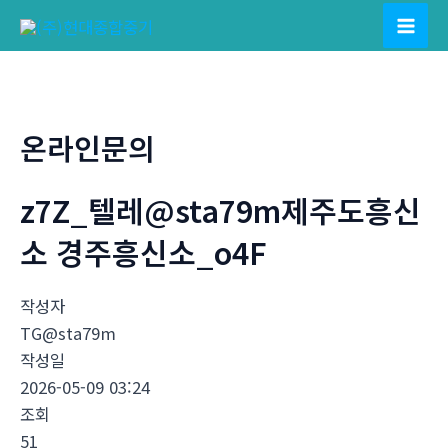
콘
텐
Mai
츠
Men
로
건
온라인문의
너
뛰
z7Z_텔레@sta79m제주도흥신
기
소 경주흥신소_o4F
작성자
TG@sta79m
작성일
2026-05-09 03:24
조회
51