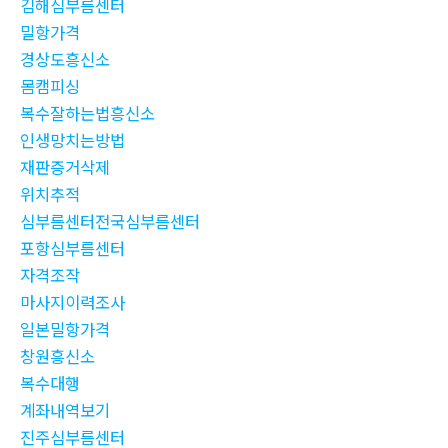
김해심부름센터
밀항가격
경상도흥신소
몸캠피싱
복수잘하는법흥신소
인생망치는방법
재판증거삭제
위치추적
심부름센터전국심부름센터
포항심부름센터
자격조작
마사지이력조사
일본밀항가격
창원흥신소
복수대행
계좌내역보기
진주심부름센터