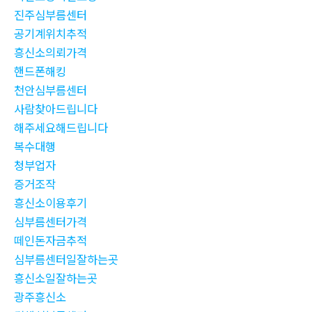
진주심부름센터
공기계위치추적
흥신소의뢰가격
핸드폰해킹
천안심부름센터
사람찾아드립니다
해주세요해드립니다
복수대행
청부업자
증거조작
흥신소이용후기
심부름센터가격
떼인돈자금추적
심부름센터일잘하는곳
흥신소일잘하는곳
광주흥신소