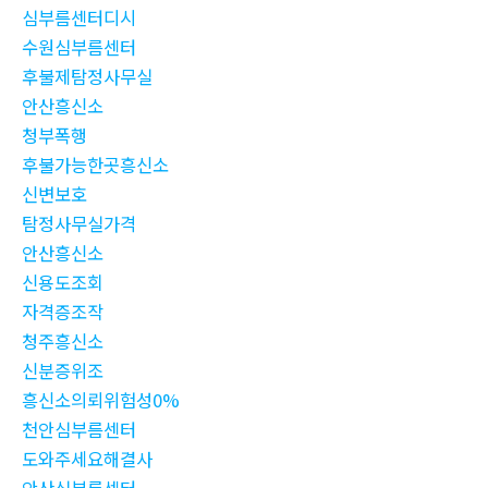
심부름센터디시
수원심부름센터
후불제탐정사무실
안산흥신소
청부폭행
후불가능한곳흥신소
신변보호
탐정사무실가격
안산흥신소
신용도조회
자격증조작
청주흥신소
신분증위조
흥신소의뢰위험성0%
천안심부름센터
도와주세요해결사