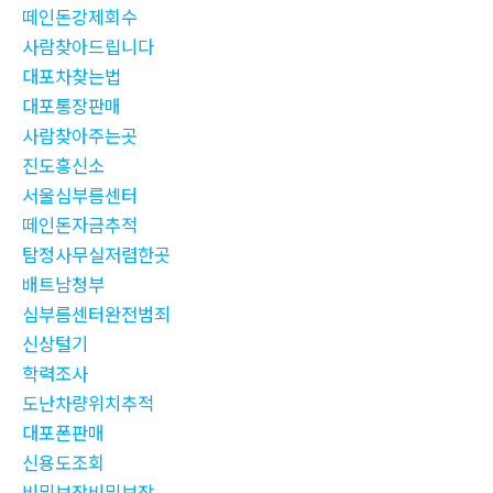
떼인돈강제회수
사람찾아드립니다
대포차찾는법
대포통장판매
사람찾아주는곳
진도흥신소
서울심부름센터
떼인돈자금추적
탐정사무실저렴한곳
배트남청부
심부름센터완전범죄
신상털기
학력조사
도난차량위치추적
대포폰판매
신용도조회
비밀보장비밀보장