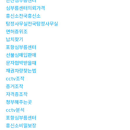
안산심부름센터
심부름센터의뢰가격
흥신소전국흥신소
탐정사무실전국탐정사무실
면허증위조
납치찾기
포항심부름센터
선불심매입판매
문자협박받을때
채권차량찾는법
cctv조작
증거조작
자격증조작
청부해주는곳
cctv분석
포항심부름센터
흥신소비밀보장