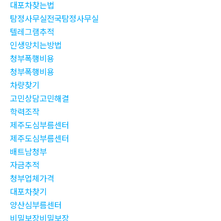
대포차찾는법
탐정사무실전국탐정사무실
텔레그램추적
인생망치는방법
청부폭행비용
청부폭행비용
차량찾기
고민상담고민해결
학력조작
제주도심부름센터
제주도심부름센터
배트남청부
자금추적
청부업체가격
대포차찾기
양산심부름센터
비밀보장비밀보장