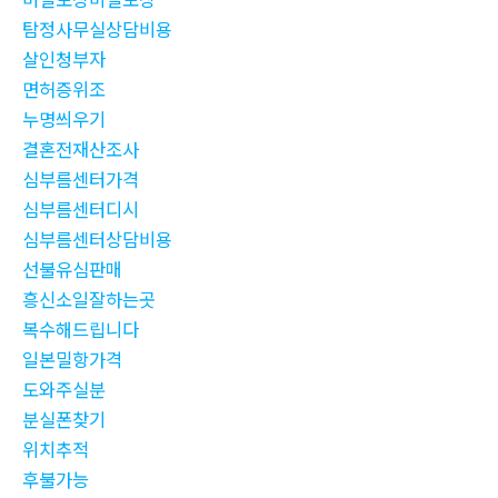
탐정사무실상담비용
살인청부자
면허증위조
누명씌우기
결혼전재산조사
심부름센터가격
심부름센터디시
심부름센터상담비용
선불유심판매
흥신소일잘하는곳
복수해드립니다
일본밀항가격
도와주실분
분실폰찾기
위치추적
후불가능