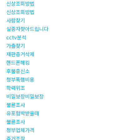
신상조회방법
신상조회방법
사람찾기
실종자찾아드립니다
cctv분석
가출찾기
재판증거삭제
핸드폰해킹
후불흥신소
청부폭행비용
학력위조
비밀보장비밀보장
불륜조사
유포협박받을때
불륜조사
청부업체가격
증거조작