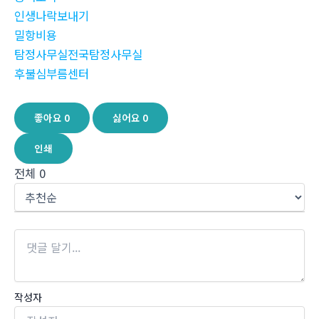
인생나락보내기
밀항비용
탐정사무실전국탐정사무실
후불심부름센터
좋아요
0
싫어요
0
인쇄
전체
0
작성자