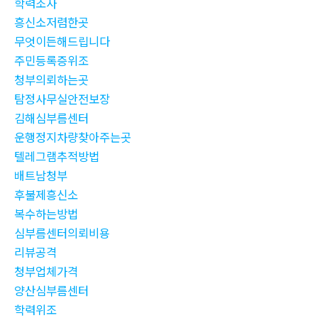
학력조사
흥신소저렴한곳
무엇이든해드립니다
주민등록증위조
청부의뢰하는곳
탐정사무실안전보장
김해심부름센터
운행정지차량찾아주는곳
텔레그램추적방법
배트남청부
후불제흥신소
복수하는방법
심부름센터의뢰비용
리뷰공격
청부업체가격
양산심부름센터
학력위조