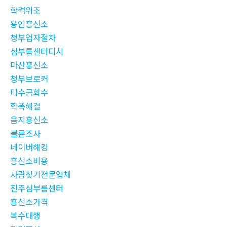
학력위조
용인흥신소
청부업자절차
심부름센터디시
마산흥신소
청부브로커
미수금회수
학폭해결
음지흥신소
불륜조사
네이버해킹
흥신소비용
사람찾기전문업체
진주심부름센터
흥신소가격
복수대행