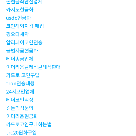
돈현금화안전업체
카지노현금화
usdc현금화
코인해외지갑 매입
핑오다세탁
알리페이코인전송
불법자금현금화
테더송금업체
이더리움클레식클레식판매
카드로 코인구입
tron전송대행
24시코인업체
테더코인믹싱
검돈믹싱문의
이더리움현금화
카드로코인구매하는법
trc20원화구입