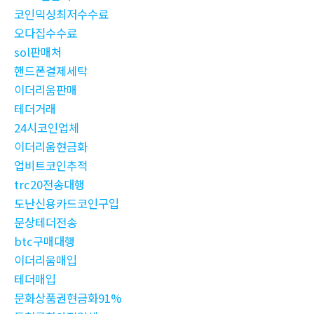
코인믹싱최저수수료
오다집수수료
sol판매처
핸드폰결제세탁
이더리움판매
테더거래
24시코인업체
이더리움현금화
업비트코인추적
trc20전송대행
도난신용카드코인구입
문상테더전송
btc구매대행
이더리움매입
테더매입
문화상품권현금화91%