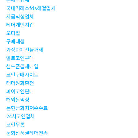
국내거래소fds해결업체
자금믹싱업체
테더개인지갑
오다집
구매대행
가상화폐선물거래
알트코인구매
핸드폰결제매입
코인구매사이트
태더원화환전
파이코인판매
해외돈믹싱
돈현금화최저수수료
24시코인업체
코인무통
문화상품권테더전송