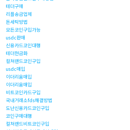
테더구매
리플송금업체
돈세탁방법
모든코인구입가능
usdc판매
신용카드코인대행
테더현금화
컬쳐랜드코인구입
usdc매입
이더리움매입
이더리움매입
비트코인카드구입
국내거래소fds해결방법
도난신용카드코인구입
코인구매대행
컬쳐랜드비트코인구입