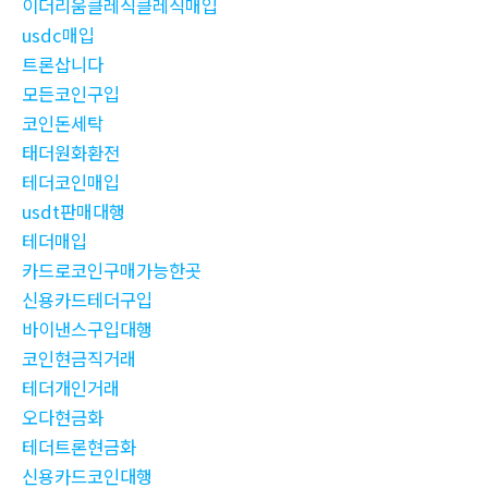
이더리움클레식클레식매입
usdc매입
트론삽니다
모든코인구입
코인돈세탁
태더원화환전
테더코인매입
usdt판매대행
테더매입
카드로코인구매가능한곳
신용카드테더구입
바이낸스구입대행
코인현금직거래
테더개인거래
오다현금화
테더트론현금화
신용카드코인대행