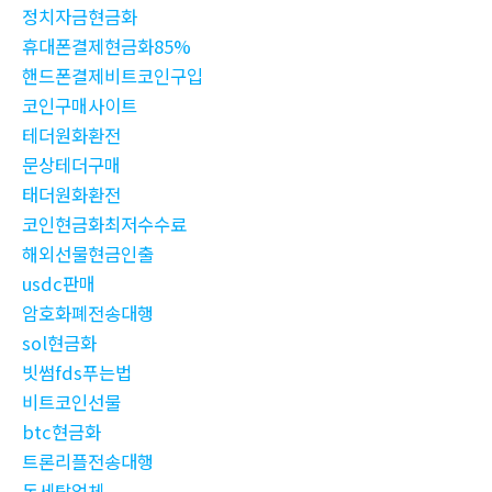
정치자금현금화
휴대폰결제현금화85%
핸드폰결제비트코인구입
코인구매사이트
테더원화환전
문상테더구매
태더원화환전
코인현금화최저수수료
해외선물현금인출
usdc판매
암호화폐전송대행
sol현금화
빗썸fds푸는법
비트코인선물
btc현금화
트론리플전송대행
돈세탁업체