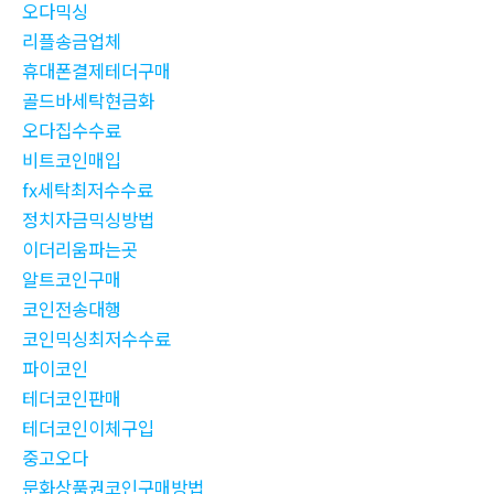
오다믹싱
리플송금업체
휴대폰결제테더구매
골드바세탁현금화
오다집수수료
비트코인매입
fx세탁최저수수료
정치자금믹싱방법
이더리움파는곳
알트코인구매
코인전송대행
코인믹싱최저수수료
파이코인
테더코인판매
테더코인이체구입
중고오다
문화상품권코인구매방법