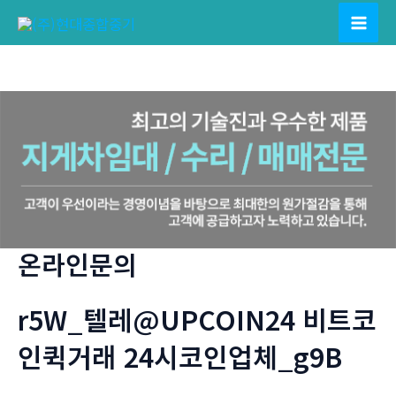
콘
텐
Mai
츠
Men
로
건
너
뛰
기
온라인문의
r5W_텔레@UPCOIN24 비트코
인퀵거래 24시코인업체_g9B