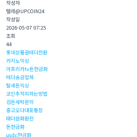
작성자
텔레@UPCOIN24
작성일
2026-05-07 07:25
조회
44
롯데상품권테더전환
카지노믹싱
아프리카tv돈현금화
테더송금업체
탈세돈믹싱
코인추적피하는방법
검돈세탁문의
중고오다대포통장
태더원화환전
돈현금화
usdc현금화