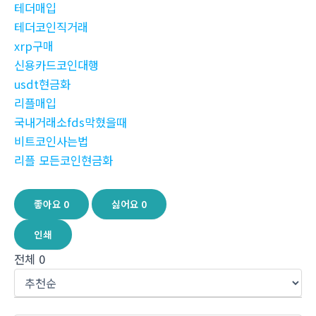
테더매입
테더코인직거래
xrp구매
신용카드코인대행
usdt현금화
리플매입
국내거래소fds막혔을때
비트코인사는법
리플 모든코인현금화
좋아요
0
싫어요
0
인쇄
전체
0