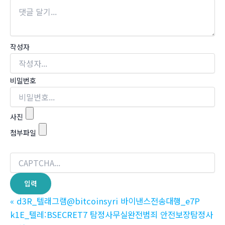
작성자
비밀번호
사진
첨부파일
«
d3R_텔래그램@bitcoinsyri 바이낸스전송대행_e7P
k1E_텔레:BSECRET7 탐정사무실완전범죄 안전보장탐정사