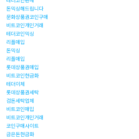
테더코인판매
돈믹싱해드립니다
문화상품권코인구매
비트코인개인거래
테더코인믹싱
리플매입
돈믹싱
리플매입
롯데상품권매입
비트코인현금화
테더이체
롯데상품권세탁
검돈세탁업체
비트코인매입
비트코인개인거래
코인구매사이트
금은돈현금화