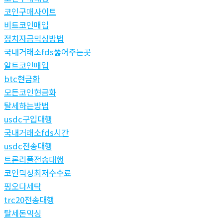
코인구매사이트
비트코인매입
정치자금믹싱방법
국내거래소fds뚫어주는곳
알트코인매입
btc현금화
모든코인현금화
탈세하는방법
usdc구입대행
국내거래소fds시간
usdc전송대행
트론리플전송대행
코인믹싱최저수수료
핑오다세탁
trc20전송대행
탈세돈믹싱