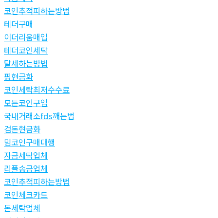
코인추적피하는방법
테더구매
이더리움매입
테더코인세탁
탈세하는방법
핑현금화
코인세탁최저수수료
모든코인구입
국내거래소fds깨는법
검돈현금화
밈코인구매대행
자금세탁업체
리플송금업체
코인추적피하는방법
코인체크카드
돈세탁업체