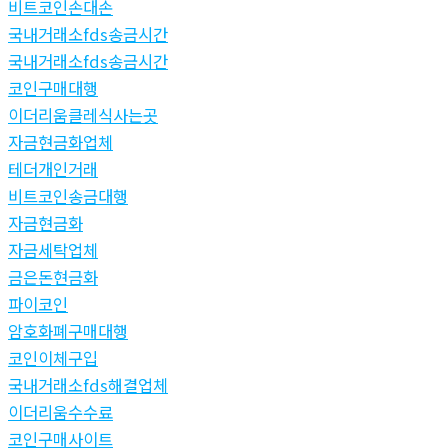
비트코인손대손
국내거래소fds송금시간
국내거래소fds송금시간
코인구매대행
이더리움클레식사는곳
자금현금화업체
테더개인거래
비트코인송금대행
자금현금화
자금세탁업체
금은돈현금화
파이코인
암호화폐구매대행
코인이체구입
국내거래소fds해결업체
이더리움수수료
코인구매사이트