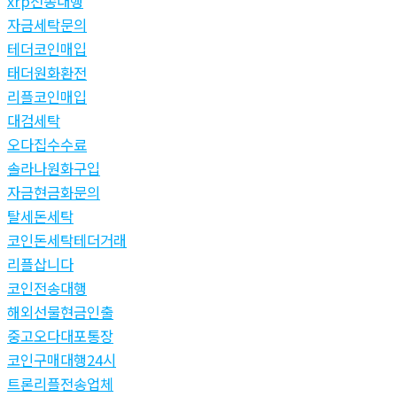
xrp전송대행
자금세탁문의
테더코인매입
태더원화환전
리플코인매입
대검세탁
오다집수수료
솔라나원화구입
자금현금화문의
탈세돈세탁
코인돈세탁테더거래
리플삽니다
코인전송대행
해외선물현금인출
중고오다대포통장
코인구매대행24시
트론리플전송업체