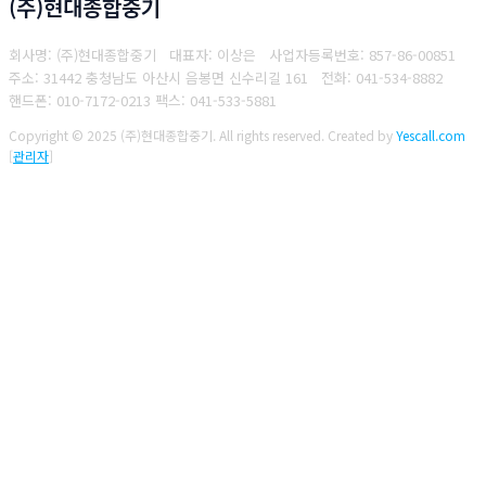
(주)현대종합중기
회사명: (주)현대종합중기 대표자: 이상은
사업자등록번호: 857-86-00851
주소: 31442 충청남도 아산시 음봉면 신수리길 161
전화: 041-534-8882
핸드폰: 010-7172-0213
팩스: 041-533-5881
Copyright © 2025 (주)현대종합중기. All rights reserved.
Created by
Yescall.com
[
관리자
]