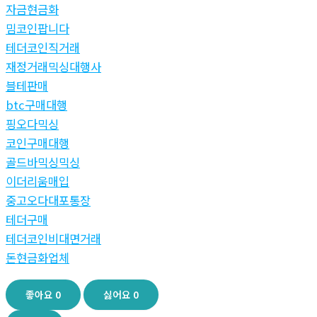
자금현금화
밈코인팝니다
테더코인직거래
재정거래믹싱대행사
블테판매
btc구매대행
핑오다믹싱
코인구매대행
골드바믹싱믹싱
이더리움매입
중고오다대포통장
테더구매
테더코인비대면거래
돈현금화업체
좋아요
0
싫어요
0