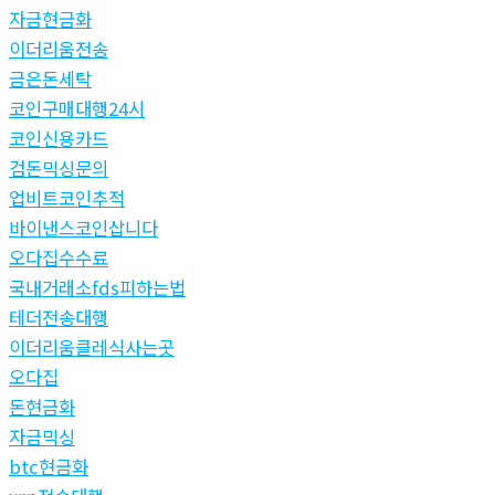
자금현금화
이더리움전송
금은돈세탁
코인구매대행24시
코인신용카드
검돈믹싱문의
업비트코인추적
바이낸스코인삽니다
오다집수수료
국내거래소fds피하는법
테더전송대행
이더리움클레식사는곳
오다집
돈현금화
자금믹싱
btc현금화