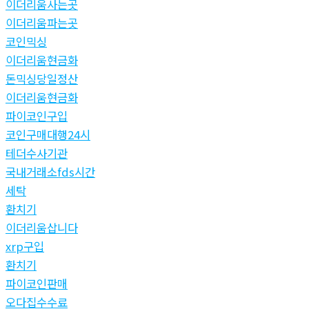
이더리움사는곳
이더리움파는곳
코인믹싱
이더리움현금화
돈믹싱당일정산
이더리움현금화
파이코인구입
코인구매대행24시
테더수사기관
국내거래소fds시간
세탁
환치기
이더리움삽니다
xrp구입
환치기
파이코인판매
오다집수수료