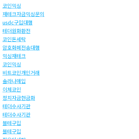
코인믹싱
재테크자금믹싱문의
usdc구입대행
테더원화환전
코인돈세탁
암호화폐전송대행
믹싱재테크
코인믹싱
비트코인개인거래
솔라나매입
이체코인
정치자금현금화
테더수사기관
테더수사기관
블테구입
블테구입