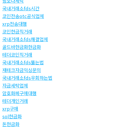
핑오다세탁
국내거래소fds시간
코인전송otc공식업체
xrp전송대행
코인현금직거래
국내거래소fds해결업체
골드바현금화현금화
테더코인직거래
국내거래소fds뚫는법
재테크자금믹싱문의
국내거래소fds우회하는법
자금세탁업체
암호화폐구매대행
테더개인거래
xrp구매
sol현금화
돈현금화