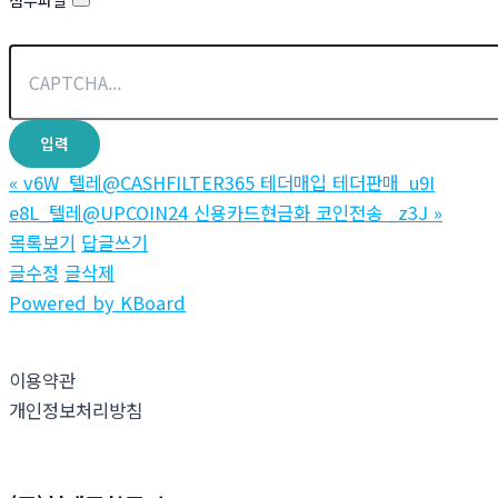
첨부파일
«
v6W_텔레@CASHFILTER365 테더매입 테더판매_u9I
e8L_텔레@UPCOIN24 신용카드현금화 코인전송 _z3J
»
목록보기
답글쓰기
글수정
글삭제
Powered by KBoard
이용약관
개인정보처리방침