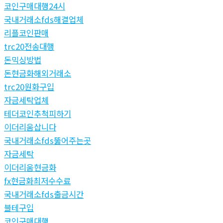
코인구매대행24시
국내거래소fds해결업체
리플코인판매
trc20전송대행
돈믹싱방법
돈현금화해외거래소
trc20원화구입
자금세탁업체
테더코인추척피하기
이더리움삽니다
국내거래소fds뚫어주는곳
자금세탁
이더리움현금화
fx현금화최저수수료
국내거래소fds출금시간
블테구입
코인구매대행