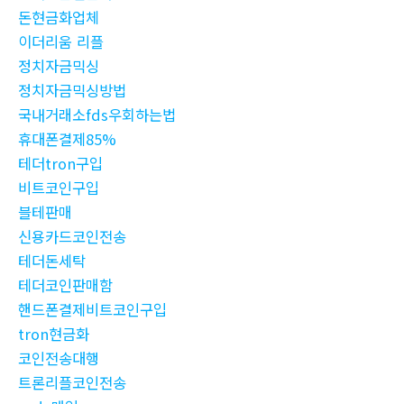
돈현금화업체
이더리움 리플
정치자금믹싱
정치자금믹싱방법
국내거래소fds우회하는법
휴대폰결제85%
테더tron구입
비트코인구입
블테판매
신용카드코인전송
테더돈세탁
테더코인판매함
핸드폰결제비트코인구입
tron현금화
코인전송대행
트론리플코인전송