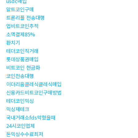
usdc매입
알트코인구매
트론리플 전송대행
업비트코인추적
소액결제85%
환치기
테더코인직거래
롯데상품권매입
비트코인 현금화
코인전송대행
이더리움클레식클레식매입
신용카드비트코인구매방법
테더코인믹싱
믹싱재테크
국내거래소fds막혔을때
24시코인업체
돈믹싱수수료최저