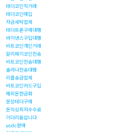
테더코인직거래
테더코인매입
자금세탁업체
테더트론구매대행
바이낸스구입대행
비트코인개인거래
알리페이코인전송
비트코인전송대행
솔라나전송대행
리플송금업체
비트코인카드구입
해외돈현금화
문상테더구매
돈믹싱최저수수료
이더리움삽니다
usdc판매