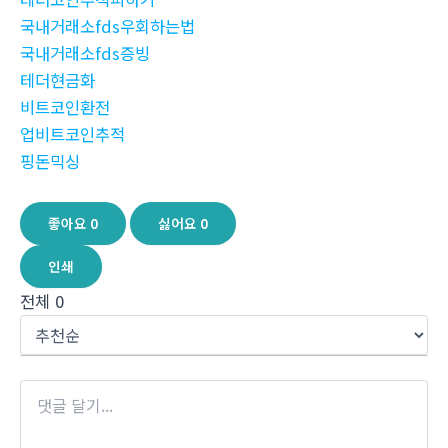
국내거래소fds우회하는법
국내거래소fds증빙
테더현금화
비트코인환전
업비트코인추적
핑돈믹싱
좋아요
0
싫어요
0
인쇄
전체
0