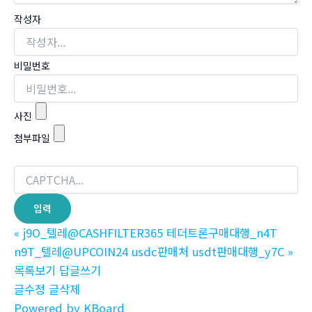
작성자
비밀번호
사진
첨부파일
«
j9O_텔레@CASHFILTER365 테더트론구매대행_n4T
n9T_텔레@UPCOIN24 usdc판매처 usdt판매대행_y7C
»
목록보기
답글쓰기
글수정
글삭제
Powered by KBoard