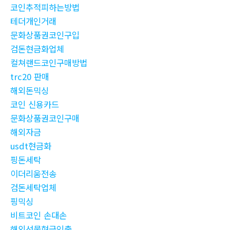
코인추적피하는방법
테더개인거래
문화상품권코인구입
검돈현금화업체
컬쳐랜드코인구매방법
trc20 판매
해외돈믹싱
코인 신용카드
문화상품권코인구매
해외자금
usdt현금화
핑돈세탁
이더리움전송
검돈세탁업체
핑믹싱
비트코인 손대손
해외선물현금인출