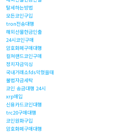
탈세하는방법
모든코인구입
tron전송대행
해외선물현금인출
24시코인구매
암호화폐구매대행
컬쳐랜드코인구매
정치자금믹싱
국내거래소fds막혔을때
불법자금세탁
코인 송금대행 24시
xrp매입
신용카드코인대행
trc20구매대행
코인원화구입
암호화폐구매대행