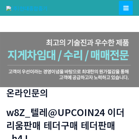
콘
텐
Mai
츠
Men
로
건
너
뛰
기
온라인문의
w8Z_텔레@UPCOIN24 이더
리움판매 테더구매 테더판매
_h4J