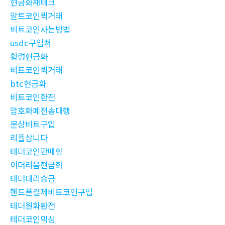
현금화재테크
알트코인퀵거래
비트코인사는방법
usdc구입처
횡령현금화
비트코인퀵거래
btc현금화
비트코인환전
암호화폐전송대행
문상비트구입
리플삽니다
테더코인판매함
이더리움현금화
테더대리송금
핸드폰결제비트코인구입
테더원화환전
테더코인믹싱