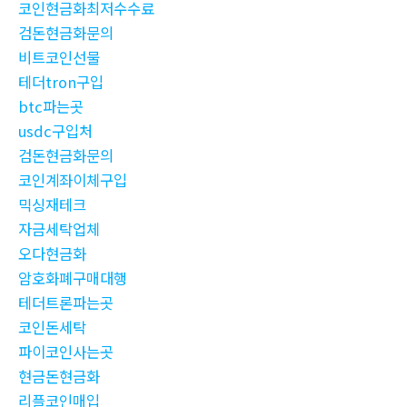
코인현금화최저수수료
검돈현금화문의
비트코인선물
테더tron구입
btc파는곳
usdc구입처
검돈현금화문의
코인계좌이체구입
믹싱재테크
자금세탁업체
오다현금화
암호화폐구매대행
테더트론파는곳
코인돈세탁
파이코인사는곳
현금돈현금화
리플코인매입