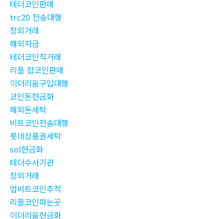
테더코인판매
trc20 전송대행
장외거래
해외자금
테더코인직거래
리플 잡코인판매
이더리움구입대행
코인돈현금화
해외돈세탁
비트코인전송대행
롯데상품권세탁
sol현금화
테더수사기관
장외거래
업비트코인추적
리플코인파는곳
이더리움현금화