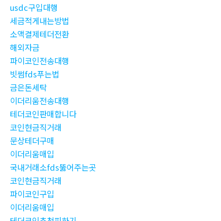
usdc구입대행
세금적게내는방법
소액결제테더전환
해외자금
파이코인전송대행
빗썸fds푸는법
금은돈세탁
이더리움전송대행
테더코인판매합니다
코인현금직거래
문상테더구매
이더리움매입
국내거래소fds뚫어주는곳
코인현금직거래
파이코인구입
이더리움매입
테더코인추척피하기