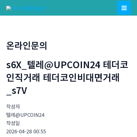
콘
텐
Mai
츠
Men
로
건
온라인문의
너
뛰
s6X_텔레@UPCOIN24 테더코
기
인직거래 테더코인비대면거래
_s7V
작성자
텔레@UPCOIN24
작성일
2026-04-28 00:55