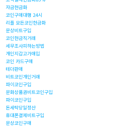
자금현금화
코인구매대행 24시
리플 모든코인현금화
문상비트구입
코인현금직거래
세무조사피하는방법
개인지갑고가매입
코인 카드구매
테더판매
비트코인개인거래
파이코인구입
문화상품권비트코인구입
파이코인구입
돈세탁당일정산
휴대폰결제비트구입
문상코인구매