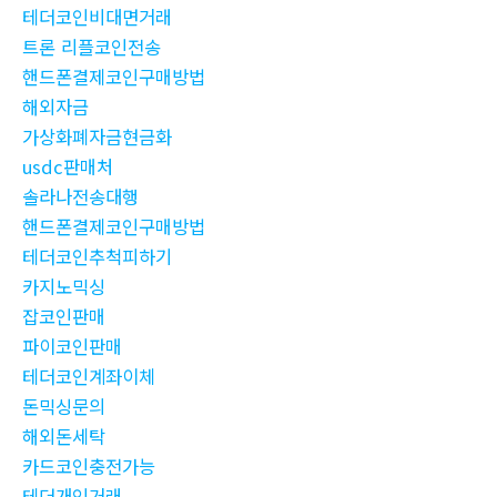
테더코인비대면거래
트론 리플코인전송
핸드폰결제코인구매방법
해외자금
가상화폐자금현금화
usdc판매처
솔라나전송대행
핸드폰결제코인구매방법
테더코인추척피하기
카지노믹싱
잡코인판매
파이코인판매
테더코인계좌이체
돈믹싱문의
해외돈세탁
카드코인충전가능
테더개인거래