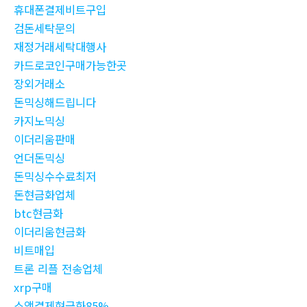
휴대폰결제비트구입
검돈세탁문의
재정거래세탁대행사
카드로코인구매가능한곳
장외거래소
돈믹싱해드립니다
카지노믹싱
이더리움판매
언더돈믹싱
돈믹싱수수료최저
돈현금화업체
btc현금화
이더리움현금화
비트매입
트론 리플 전송업체
xrp구매
소액결제현금화85%