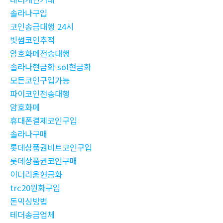
솔라나구입
코인송금대행 24시
빗썸코인추적
암호화폐전송대행
솔라나현금화 sol현금화
모든코인구입가능
파이코인전송대행
암호화폐
휴대폰결제코인구입
솔라나구매
롯데상품권비트코인구입
롯데상품권코인구매
이더리움현금화
trc20원화구입
돈믹싱방법
테더송금업체