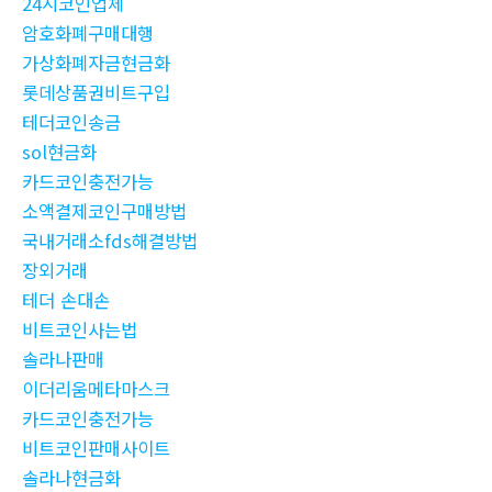
24시코인업체
암호화폐구매대행
가상화폐자금현금화
롯데상품권비트구입
테더코인송금
sol현금화
카드코인충전가능
소액결제코인구매방법
국내거래소fds해결방법
장외거래
테더 손대손
비트코인사는법
솔라나판매
이더리움메타마스크
카드코인충전가능
비트코인판매사이트
솔라나현금화