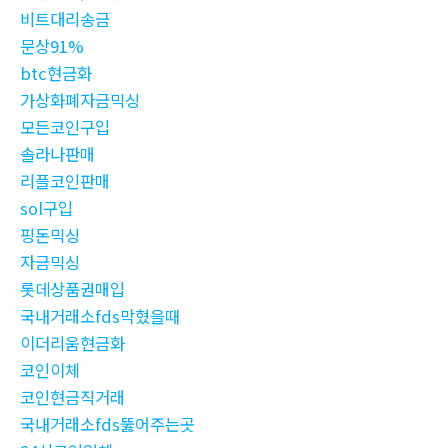
비트대리송금
문상91%
btc현금화
가상화폐자금믹싱
모든코인구입
솔라나판매
리플코인판매
sol구입
핑돈믹싱
자금믹싱
롯데상품권매입
국내거래소fds막혔을때
이더리움현금화
코인이체
코인현금직거래
국내거래소fds뚫어주는곳