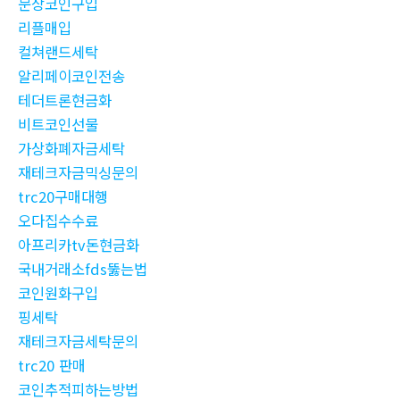
문상코인구입
리플매입
컬쳐랜드세탁
알리페이코인전송
테더트론현금화
비트코인선물
가상화폐자금세탁
재테크자금믹싱문의
trc20구매대행
오다집수수료
아프리카tv돈현금화
국내거래소fds뚫는법
코인원화구입
핑세탁
재테크자금세탁문의
trc20 판매
코인추적피하는방법