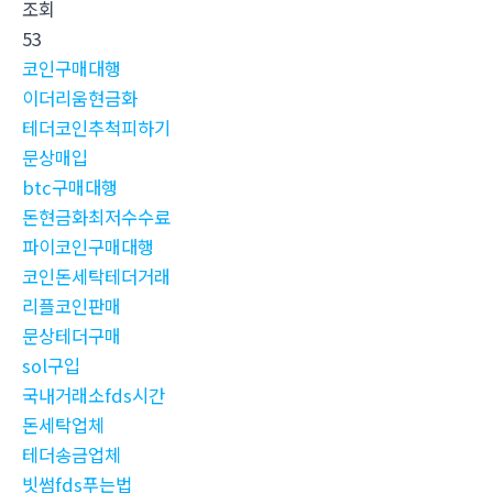
조회
53
코인구매대행
이더리움현금화
테더코인추척피하기
문상매입
btc구매대행
돈현금화최저수수료
파이코인구매대행
코인돈세탁테더거래
리플코인판매
문상테더구매
sol구입
국내거래소fds시간
돈세탁업체
테더송금업체
빗썸fds푸는법