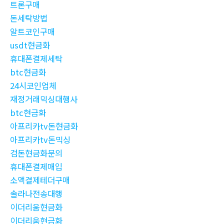
트론구매
돈세탁방법
알트코인구매
usdt현금화
휴대폰결제세탁
btc현금화
24시코인업체
재정거래믹싱대행사
btc현금화
아프리카tv돈현금화
아프리카tv돈믹싱
검돈현금화문의
휴대폰결제매입
소액결제테더구매
솔라나전송대행
이더리움현금화
이더리움현금화