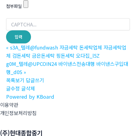
첨부파일
«
s3A_텔레@fundwash 자금세탁 돈세탁업체 자금세탁업
체 검돈세탁 금은돈세탁 핑돈세탁 오다집_l5Z
g0M_텔레@UPCOIN24 바이낸스전송대행 바이낸스구입대
행_d0S
»
목록보기
답글쓰기
글수정
글삭제
Powered by KBoard
이용약관
개인정보처리방침
(주)현대종합중기