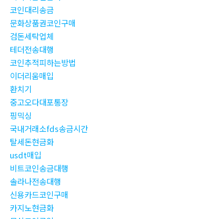
코인대리송금
문화상품권코인구매
검돈세탁업체
테더전송대행
코인추적피하는방법
이더리움매입
환치기
중고오다대포통장
핑믹싱
국내거래소fds송금시간
탈세돈현금화
usdt매입
비트코인송금대행
솔라나전송대행
신용카드코인구매
카지노현금화