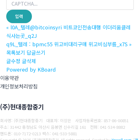
«
l0A_텔레@bitcoinsyri 비트코인전송대행 이더리움클레
식사는곳_q2J
q9L_텔레 : bpmc55 위고비대리구매 위고비심부름_x7S
»
목록보기
답글쓰기
글수정
글삭제
Powered by KBoard
이용약관
개인정보처리방침
(주)현대종합중기
회사명: (주)현대종합중기 대표자: 이상은
사업자등록번호: 857-86-00851
주소: 31442 충청남도 아산시 음봉면 신수리길 161
전화: 041-534-8882
핸드폰: 010-7172-0213
팩스: 041-533-5881
Copyright © 2025 (주)현대종합중기. All rights reserved.
Created by
Yescall.com
[
관