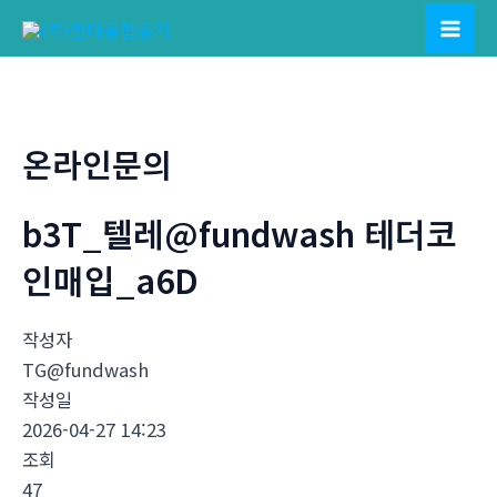
콘
텐
Mai
츠
Men
로
건
온라인문의
너
뛰
b3T_텔레@fundwash 테더코
기
인매입_a6D
작성자
TG@fundwash
작성일
2026-04-27 14:23
조회
47