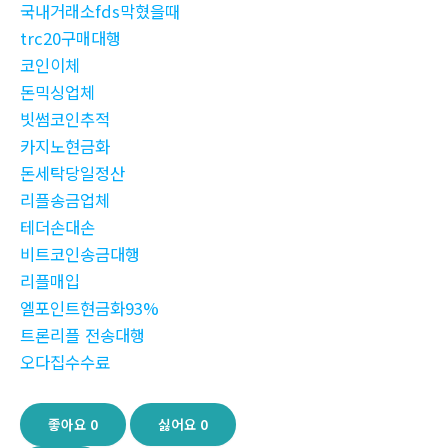
국내거래소fds막혔을때
trc20구매대행
코인이체
돈믹싱업체
빗썸코인추적
카지노현금화
돈세탁당일정산
리플송금업체
테더손대손
비트코인송금대행
리플매입
엘포인트현금화93%
트론리플 전송대행
오다집수수료
좋아요
0
싫어요
0