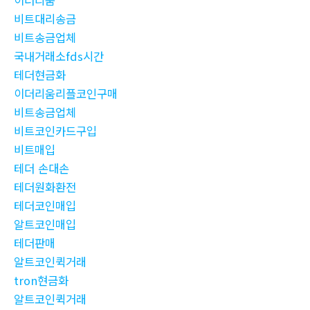
이더리움
비트대리송금
비트송금업체
국내거래소fds시간
테더현금화
이더리움리플코인구매
비트송금업체
비트코인카드구입
비트매입
테더 손대손
테더원화환전
테더코인매입
알트코인매입
테더판매
알트코인퀵거래
tron현금화
알트코인퀵거래