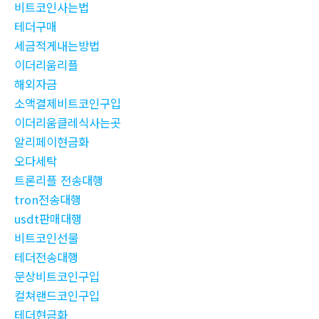
비트코인사는법
테더구매
세금적게내는방법
이더리움리플
해외자금
소액결제비트코인구입
이더리움클레식사는곳
알리페이현금화
오다세탁
트론리플 전송대행
tron전송대행
usdt판매대행
비트코인선물
테더전송대행
문상비트코인구입
컬쳐랜드코인구입
테더현금화