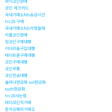
파이코인판매
코인 체크카드
국내거래소fds송금시간
trc20 구매
국내거래소fds막혔을때
리플코인판매
밈코인구매대행
이더리움구입대행
테더트론구매대행
코인구매대행
코인무통
코인전송대행
솔라나현금화 sol현금화
usdt현금화
trc20사는법
테더코인직거래
돈믹싱해외거래소