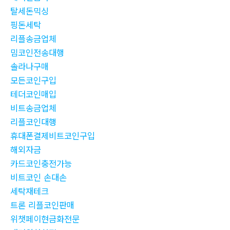
탈세돈믹싱
핑돈세탁
리플송금업체
밈코인전송대행
솔라나구매
모든코인구입
테더코인매입
비트송금업체
리플코인대행
휴대폰결제비트코인구입
해외자금
카드코인충전가능
비트코인 손대손
세탁재테크
트론 리플코인판매
위챗페이현금화전문