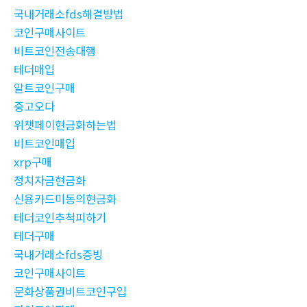
국내거래소fds해결방법
코인구매사이트
비트코인전송대행
테더매입
알트코인구매
중고오다
위챗페이현금화하는법
비트코인매입
xrp구매
정치자금현금화
신용카드미동의현금화
테더코인추척피하기
테더구매
국내거래소fds증빙
코인구매사이트
문화상품권비트코인구입