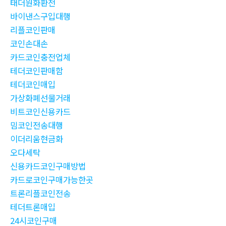
태더원화환전
바이낸스구입대행
리플코인판매
코인손대손
카드코인충전업체
테더코인판매함
테더코인매입
가상화폐선물거래
비트코인신용카드
밈코인전송대행
이더리움현금화
오다세탁
신용카드코인구매방법
카드로코인구매가능한곳
트론리플코인전송
테더트론매입
24시코인구매