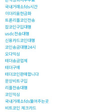
국내거래소fds시간
이더리움현금화
트론리플코인전송
잡코인구입대행
usdc전송대행
신용카드코인대행
코인송금대행24시
오다믹싱
테더송금업체
테더구매
테더코인판매합니다
문상비트구입
리플전송대행
코인믹싱
국내거래소fds뚫어주는곳
비트코인 체크카드