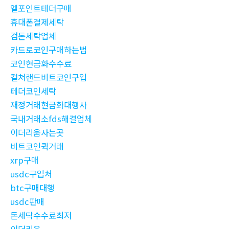
엘포인트테더구매
휴대폰결제세탁
검돈세탁업체
카드로코인구매하는법
코인현금화수수료
컬쳐랜드비트코인구입
테더코인세탁
재정거래현금화대행사
국내거래소fds해결업체
이더리움사는곳
비트코인퀵거래
xrp구매
usdc구입처
btc구매대행
usdc판매
돈세탁수수료최저