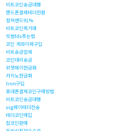
비트코인송금대행
핸드폰결제테더전환
컬쳐랜드91%
비트코인퀵거래
빗썸fds푸는법
코인 계좌이체구입
비트송금업체
코인대리송금
위챗페이현금화
카지노현금화
tron구입
휴대폰결제코인구매방법
비트코인송금대행
ssg페이테더전송
테더코인매입
잡코인판매
돈믹싱최저수수료