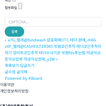
사진
첨부파일
«
a7G_텔레@fundwash 암호화폐OTC 테더 판매_m6G
v0F_텔레@CASHFILTER365 빗썸코인추적 테더코인추척피
하기 업비트코인추적 테더수사기관 빗썸fds푸는법 자금믹싱
돈믹싱업체 자금믹싱업체_y2W
»
목록보기
답글쓰기
글수정
글삭제
Powered by KBoard
이용약관
개인정보처리방침