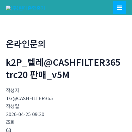
콘
텐
Mai
츠
Men
로
건
온라인문의
너
뛰
k2P_텔레@CASHFILTER365
기
trc20 판매_v5M
작성자
TG@CASHFILTER365
작성일
2026-04-25 09:20
조회
63