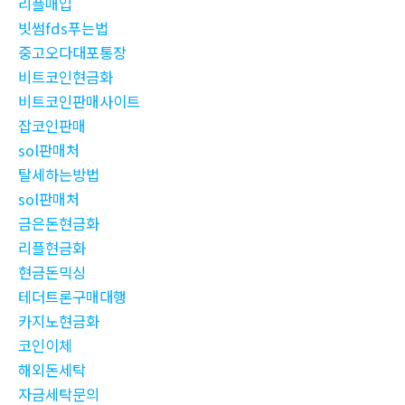
리플매입
빗썸fds푸는법
중고오다대포통장
비트코인현금화
비트코인판매사이트
잡코인판매
sol판매처
탈세하는방법
sol판매처
금은돈현금화
리플현금화
현금돈믹싱
테더트론구매대행
카지노현금화
코인이체
해외돈세탁
자금세탁문의