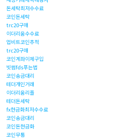
돈세탁최저수수료
코인돈세탁
trc20구매
이더리움수수료
업비트코인추적
trc20구매
코인계좌이체구입
빗썸fds푸는법
코인송금대리
테더개인거래
이더리움리플
테더돈세탁
fx현금화최저수수료
코인송금대리
코인돈현금화
코인무통