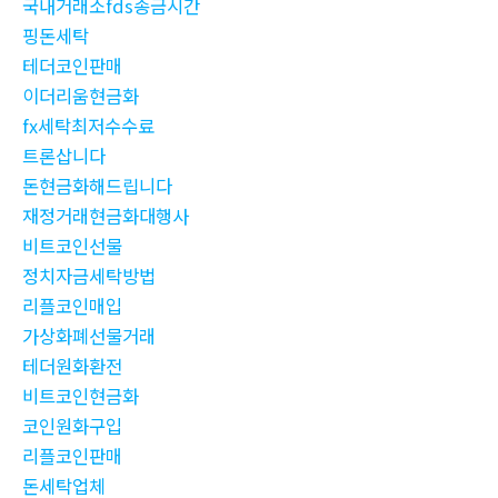
국내거래소fds송금시간
핑돈세탁
테더코인판매
이더리움현금화
fx세탁최저수수료
트론삽니다
돈현금화해드립니다
재정거래현금화대행사
비트코인선물
정치자금세탁방법
리플코인매입
가상화폐선물거래
테더원화환전
비트코인현금화
코인원화구입
리플코인판매
돈세탁업체