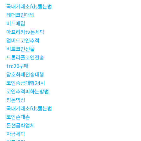
국내거래소fds뚫는법
테더코인매입
비트매입
아프리카tv돈세탁
업비트코인추적
비트코인선물
트론리플코인전송
trc20구매
암호화폐전송대행
코인송금대행24시
코인추적피하는방법
핑돈믹싱
국내거래소fds뚫는법
코인손대손
돈현금화업체
자금세탁