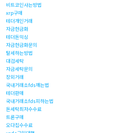
비트코인사는방법
xrp구매
테더개인거래
자금현금화
테더돈믹싱
자금현금화문의
탈세하는방법
대검세탁
자금세탁문의
장외거래
국내거래소fds깨는법
테더판매
국내거래소fds피하는법
돈세탁최저수수료
트론구매
오다집수수료