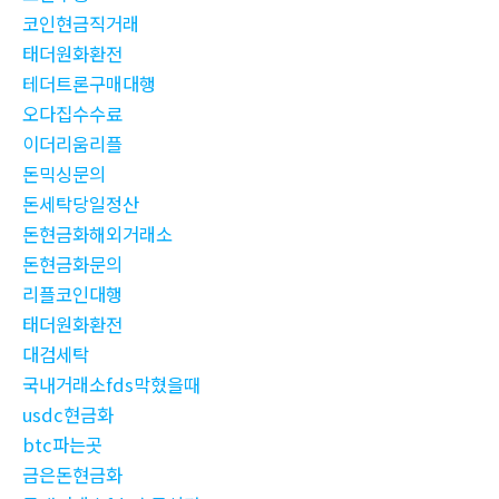
코인현금직거래
태더원화환전
테더트론구매대행
오다집수수료
이더리움리플
돈믹싱문의
돈세탁당일정산
돈현금화해외거래소
돈현금화문의
리플코인대행
태더원화환전
대검세탁
국내거래소fds막혔을때
usdc현금화
btc파는곳
금은돈현금화