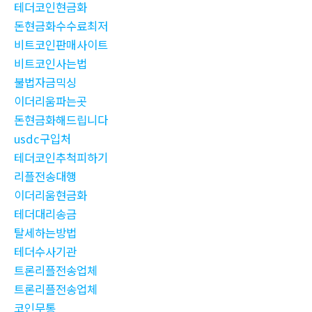
테더코인현금화
돈현금화수수료최저
비트코인판매사이트
비트코인사는법
불법자금믹싱
이더리움파는곳
돈현금화해드립니다
usdc구입처
테더코인추척피하기
리플전송대행
이더리움현금화
테더대리송금
탈세하는방법
테더수사기관
트론리플전송업체
트론리플전송업체
코인무통