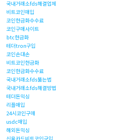
국내거래소fds해결업체
비트코인매입
코인현금화수수료
코인구매사이트
btc현금화
테더tron구입
코인손대손
비트코인현금화
코인현금화수수료
국내거래소fds뚫는법
국내거래소fds해결방법
테더돈믹싱
리플매입
24시코인구매
usdc매입
해외돈믹싱
신용카드비트코인구입