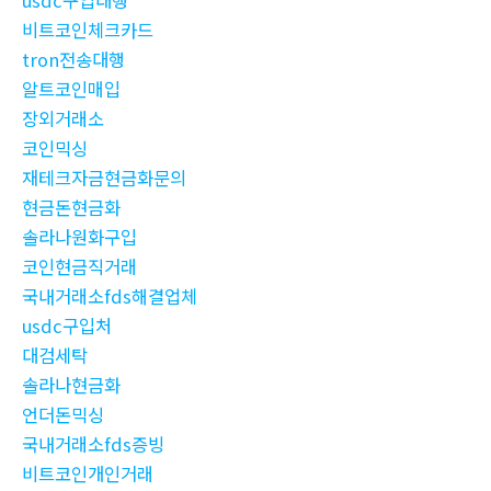
usdc구입대행
비트코인체크카드
tron전송대행
알트코인매입
장외거래소
코인믹싱
재테크자금현금화문의
현금돈현금화
솔라나원화구입
코인현금직거래
국내거래소fds해결업체
usdc구입처
대검세탁
솔라나현금화
언더돈믹싱
국내거래소fds증빙
비트코인개인거래