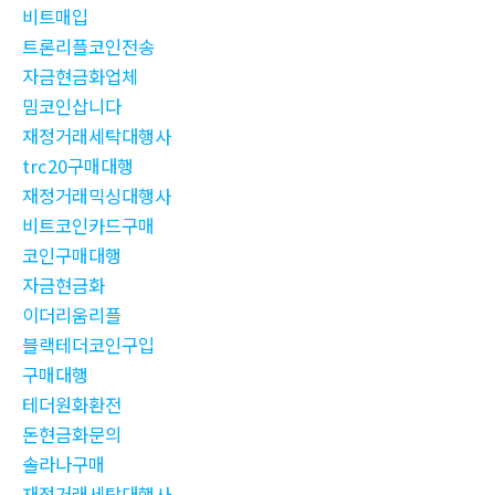
비트매입
트론리플코인전송
자금현금화업체
밈코인삽니다
재정거래세탁대행사
trc20구매대행
재정거래믹싱대행사
비트코인카드구매
코인구매대행
자금현금화
이더리움리플
블랙테더코인구입
구매대행
테더원화환전
돈현금화문의
솔라나구매
재정거래세탁대행사