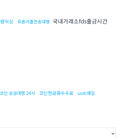
국내거래소fds출금시간
횡령믹싱
트론리플전송대행
코인현금화수수료
코인 송금대행 24시
usdc매입