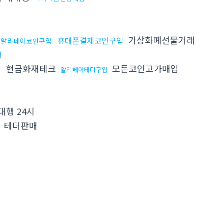
가상화폐선물거래
휴대폰결제코인구입
알리페이코인구입
행
현금화재테크
모든코인고가매입
법
알리페이테더구입
대행 24시
테더판매