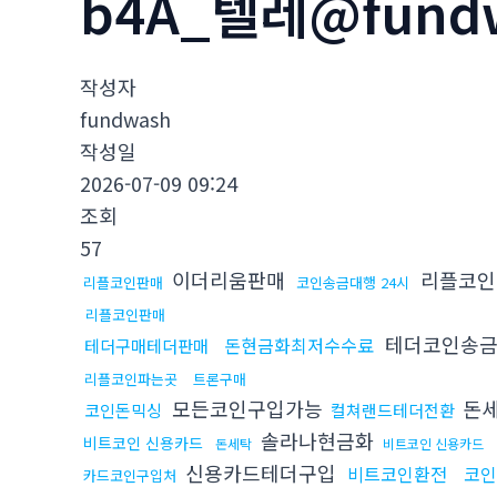
b4A_텔레@fund
작성자
fundwash
작성일
2026-07-09 09:24
조회
57
이더리움판매
리플코
리플코인판매
코인송금대행 24시
리플코인판매
테더코인송
돈현금화최저수수료
테더구매테더판매
리플코인파는곳
트론구매
모든코인구입가능
돈세
코인돈믹싱
컬쳐랜드테더전환
솔라나현금화
비트코인 신용카드
돈세탁
비트코인 신용카드
신용카드테더구입
비트코인환전
코
카드코인구입처