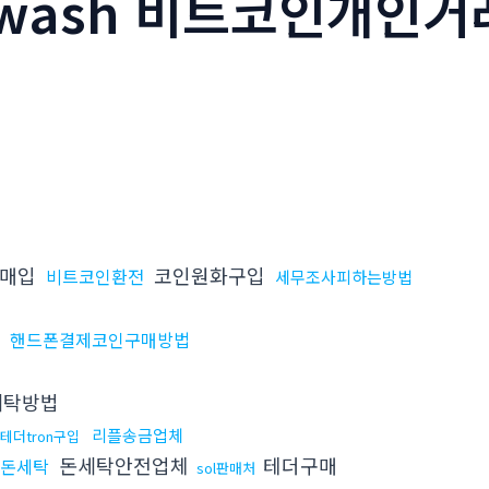
wash 비트코인개인거래
인매입
코인원화구입
비트코인환전
세무조사피하는방법
금
핸드폰결제코인구매방법
탁방법
리플송금업체
테더tron구입
돈세탁안전업체
테더구매
인돈세탁
sol판매처