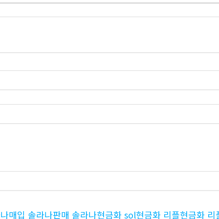
매입 솔라나매입 솔라나판매 솔라나현금화 sol현금화 리플현금화