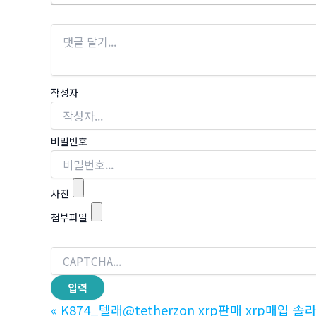
작성자
비밀번호
사진
첨부파일
«
K874_텔래@tetherzon xrp판매 xrp