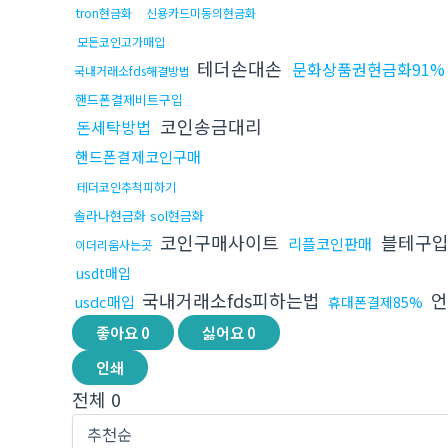
tron현금화
신용카드미동의현금화
모든코인고가매입
테더손대손
문화상품권현금화91%
국내거래소fds해결방법
핸드폰결제비트구입
코인송금대리
돈세탁방법
핸드폰결제코인구매
테더코인추척피하기
솔라나현금화 sol현금화
코인구매사이트
블테구
리플코인판매
이더리움사는곳
usdt매입
국내거래소fds피하는법
언
usdc매입
휴대폰결제85%
좋아요
0
싫어요
0
인쇄
전체
0