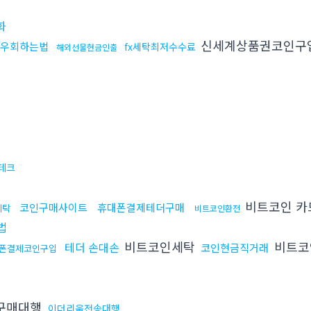
화
신세계상품권코인구
s우회하는법
fx세탁최저수수료
해외선물현금인출
테크
비트코인 카
코인구매사이트
휴대폰결제테더구매
세탁
비트코인환전
법
비트코인세탁
비트코
테더 손대손
코인현금직거래
폰결제코인구입
구매대행
이더리움전송대행