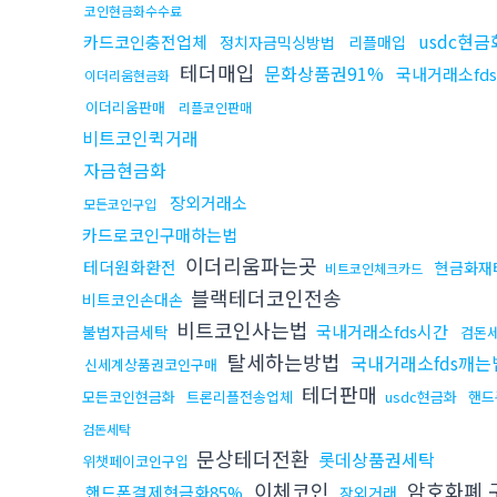
코인현금화수수료
usdc현금
카드코인충전업체
정치자금믹싱방법
리플매입
테더매입
문화상품권91%
국내거래소fd
이더리움현금화
이더리움판매
리플코인판매
비트코인퀵거래
자금현금화
장외거래소
모든코인구입
카드로코인구매하는법
이더리움파는곳
테더원화환전
현금화재
비트코인체크카드
블랙테더코인전송
비트코인손대손
비트코인사는법
국내거래소fds시간
불법자금세탁
검돈
탈세하는방법
국내거래소fds깨는
신세계상품권코인구매
테더판매
모든코인현금화
트론리플전송업체
usdc현금화
핸드
검돈세탁
문상테더전환
롯데상품권세탁
위챗페이코인구입
이체코인
암호화폐 
핸드폰결제현금화85%
장외거래