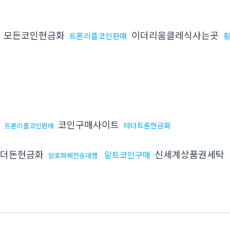
모든코인현금화
이더리움클레식사는곳
트론리플코인판매
입
코인구매사이트
테더트론현금화
트론리플코인판매
더돈현금화
신세계상품권세탁
알트코인구매
암호화폐전송대행