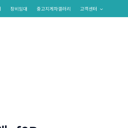
어
장비임대
중고지게차갤러리
고객센터