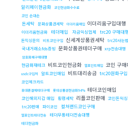
알리페이현금화
코인현금화수수료
코인 손대손
이더리움구입대행
돈세탁
문화상품권세탁
이더리움매입
테더매입
trc20 구매대
자금믹싱업체
이더리움현금화
신세계상품권세탁
돈믹싱문의
trc20사는
비트코인구입
문화상품권테더구매
국내거래소fds증빙
xrp전송대행
암호화폐구매대행
비트코인현금화
코인 구매
현금화재테크
엘포인트매입
비트대리송금
trc20원화구입
알트코인매입
usdc구입처
코인체크카드
테더코인매입
휴대폰결제테더구매
롯데상품권현금화94%
리플코인판매
코인해외지갑 매입
횡령세탁
코인돈믹싱
컬쳐랜드코인구매
trc20판매
파이코인
테더무통테더전송대행
엘포인트테더전송
테더현금화