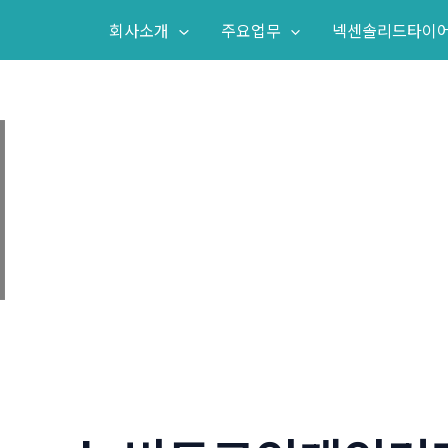
회사소개
주요업무
넥센솔리드타이