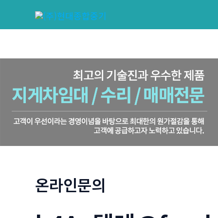
콘
텐
츠
로
건
너
뛰
기
온라인문의