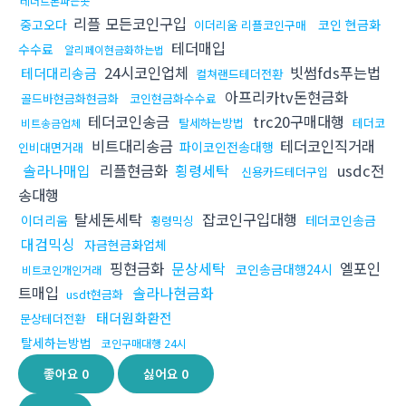
테더트론파는곳
리플 모든코인구입
중고오다
코인 현금화
이더리움 리플코인구매
테더매입
수수료
알리페이현금화하는법
24시코인업체
빗썸fds푸는법
테더대리송금
컬쳐랜드테더전환
아프리카tv돈현금화
골드바현금화현금화
코인현금화수수료
테더코인송금
trc20구매대행
탈세하는방법
테더코
비트송금업체
비트대리송금
테더코인직거래
파이코인전송대행
인비대면거래
솔라나매입
리플현금화
횡령세탁
usdc전
신용카드테더구입
송대행
탈세돈세탁
잡코인구입대행
이더리움
테더코인송금
횡령믹싱
대검믹싱
자금현금화업체
핑현금화
문상세탁
엘포인
코인송금대행24시
비트코인개인거래
트매입
솔라나현금화
usdt현금화
태더원화환전
문상테더전환
탈세하는방법
코인구매대행 24시
좋아요
0
싫어요
0