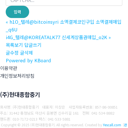
«
h1O_텔레@bitcoinsyri 소액결제코인구입 소액결제매입
_q6U
i4G_텔레@KOREATALK77 신세계상품권매입_o2K
»
목록보기
답글쓰기
글수정
글삭제
Powered by KBoard
이용약관
개인정보처리방침
(주)현대종합중기
회사명: (주)현대종합중기 대표자: 이상은
사업자등록번호: 857-86-00851
주소: 31442 충청남도 아산시 음봉면 신수리길 161
전화: 041-534-8882
핸드폰: 010-7172-0213
팩스: 041-533-5881
Copyright © 2025 (주)현대종합중기. All rights reserved.
Created by
Yescall.com
[
관