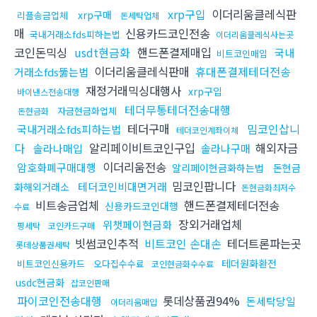
xrp구입
이더리움클레식판
xrp구매
리플송금업체
돈세탁업체
매
신용카드코인전송
국내거래소fds피하는법
이더리움클레식사는곳
코인돈믹싱
usdt현금화
핸드폰결제매입
국내
비트코인매입
이더리움클레식판매
휴대폰결제테더전송
거래소fds뚫는법
재정거래믹싱대행사
xrp구입
바이낸스전송대행
테더무통테더전송대행
자금현금화업체
돈현금화
테더구매
밈코인삽니
국내거래소fds피하는법
테더코인계좌이체
다
알리페이비트코인구입
해외자금
솔라나매입
솔라나구매
이더리움전송
암호화폐구매대행
알리페이현금화하는법
돈현금
밈코인팝니다
테더코인비대면거래
화해외거래소
돈현금화최저수
비트송금업체
핸드폰결제테더전송
신용카드코인대행
수료
장외거래업체
위챗페이현금화
핑세탁
코인카드구매
빗썸코인추적
비트코인 손대손
테더트론파는곳
롯데상품권세탁
테더원화환전
비트코인신용카드
오다집수수료
코인현금화수수료
usdc현금화
잡코인판매
파이코인전송대행
롯데상품권94%
돈세탁당일
이더리움매입