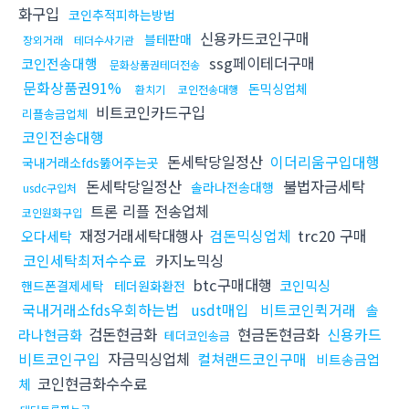
화구입
코인추적피하는방법
신용카드코인구매
블테판매
장외거래
테더수사기관
ssg페이테더구매
코인전송대행
문화상품권테더전송
문화상품권91%
돈믹싱업체
환치기
코인전송대행
비트코인카드구입
리플송금업체
코인전송대행
돈세탁당일정산
이더리움구입대행
국내거래소fds뚫어주는곳
돈세탁당일정산
불법자금세탁
솔라나전송대행
usdc구입처
트론 리플 전송업체
코인원화구입
재정거래세탁대행사
검돈믹싱업체
trc20 구매
오다세탁
코인세탁최저수수료
카지노믹싱
btc구매대행
코인믹싱
핸드폰결제세탁
테더원화환전
국내거래소fds우회하는법
usdt매입
비트코인퀵거래
솔
검돈현금화
현금돈현금화
신용카드
라나현금화
테더코인송금
비트코인구입
자금믹싱업체
컬쳐랜드코인구매
비트송금업
코인현금화수수료
체