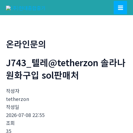
콘
텐
Mai
츠
Men
로
건
온라인문의
너
뛰
J743_텔레@tetherzon 솔라나
기
원화구입 sol판매처
작성자
tetherzon
작성일
2026-07-08 22:55
조회
35