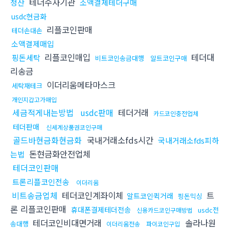
테더수사기관
정산
소액결제테더구매
usdc현금화
리플코인판매
테더손대손
소액결제매입
리플코인매입
테더대
핑돈세탁
비트코인송금대행
알트코인구매
리송금
이더리움메타마스크
세탁재테크
개인지갑고가매입
세금적게내는방법
usdc판매
테더거래
카드코인충전업체
테더판매
신세계상품권코인구매
골드바현금화현금화
국내거래소fds시간
국내거래소fds피하
돈현금화안전업체
는법
테더코인판매
트론리플코인전송
이더리움
비트송금업체
테더코인계좌이체
트
알트코인퀵거래
핑돈믹싱
론 리플코인판매
휴대폰결제테더전송
usdc전
신용카드코인구매방법
테더코인비대면거래
솔라나원
송대행
이더리움전송
파이코인구입