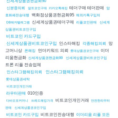
신세계상품권현금화90
테더구매 테더판매
신분증의뢰
암
알트코인구매
카카오톡해킹
백화점상품권현금화95
호화폐전송대행
해외카톡구입처
신세계상품권테더구매
리플코인판매
신세계
DB해커텔레그램
상품권비트코인구입
비트코인 카드구입
인스타해킹
망
신세계상품권비트코인구입
각종해킹의뢰
고머니상
언더키워드 의뢰
이더
폰해킹
롯데상품권코인구매
리움현금화
신세계상품권현금화99
신세계상품권비트코인구입
트론 리플 전송업체
인스타그램해킹의뢰
인스타그램해킹의뢰
롯데상품권세탁
비트코인개인거래
010인증
라우터판매
비트코인개인거래
다바오포커머니
쓰레드해킹가격
안전한라우터
판매
신세계상품권코인구입
비트코인전송대행
비트코인 카드구입
이더리움 리플 모든