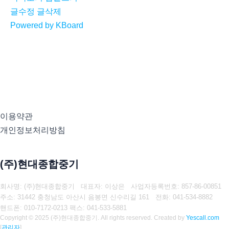
글수정
글삭제
Powered by KBoard
이용약관
개인정보처리방침
(주)현대종합중기
회사명: (주)현대종합중기 대표자: 이상은
사업자등록번호: 857-86-00851
주소: 31442 충청남도 아산시 음봉면 신수리길 161
전화: 041-534-8882
핸드폰: 010-7172-0213
팩스: 041-533-5881
Copyright © 2025 (주)현대종합중기. All rights reserved.
Created by
Yescall.com
[
관리자
]