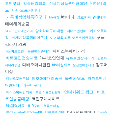
코인구입
각종해킹의뢰
신세계상품권현금화94
언더키워
드
다바오포커머니
fds테더
카톡계정업체톡ID구매
암호화폐구매대행
fds해킹
테더해외송금
암호화폐구매대행
카카오톡해
테더코인판매
테더코인비대면거래
구글
킹
신세계상품권테더구매
이더리움 리플 모든코인현금화
찌라시 의뢰
페이스북해킹가격
fds비트코인
운전면허증제작
24시코인업체
비트코인전송대행
유튜브영상내리기
암호화
다바오머니환전
망고머
fds해킹의뢰
폐대리송금
운전면허증제작
니상
암호화폐대리송금
블랙키워드
테더코인비
다바오포커구입
라우터구매
대면거래
언더키워드 광고
비트
페이스북해킹의뢰
트론 리플코인판매
코인구매사이트
코인송금대행
fds걸렸어요
톡ID구매
유튜브해킹
다바오포커머니
롯데상품권코인구매
리플코인매입
다바오