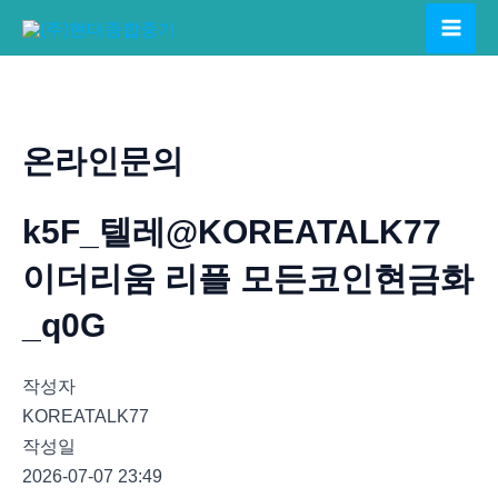
콘
텐
Mai
츠
Men
로
건
온라인문의
너
뛰
k5F_텔레@KOREATALK77
기
이더리움 리플 모든코인현금화
_q0G
작성자
KOREATALK77
작성일
2026-07-07 23:49