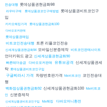
롯데상품권현금화98
전송대행
롯데상품권비트코인구
라우터구매
롯데상품권코인구매방법
입
카카오해킹가격
롯데상품권현금화100
다바오포커판매
롯데상품권매입
트론 리플코인전송
비트코인전송대행
모바일신분증제작
비트코인판매사이트
신세계상품권현금화94
언더키워드 광고
신세계상품권현금화90
신세계상품권세
유튜브공격
빠른테더송금
다바오포커판매
탁
롯데상품권비트코인구입
차량번호판가격
코인전송대
구글찌라시 가격
fds비트코인
행
신세계상품권현금화100
백화점상품권현금화92
fds비트코
신분증제작
인
다바오머니환전
fds해킹
신세계상품권비트코인구입