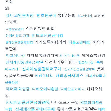
조회
51
fds푸는법
코인전
테더코인판매함
번호판구매
망고머니상
송대행
언더키워드 의뢰
리플송금업체
비트코인송금대행
언더키워드 가격
카카오톡해킹의뢰
해외카
리플코인매입
롯데상품권현금화92
톡판매
카카오톡해킹가격
페이스북해킹
망고머니상
테더구매대행
안전한라우터판매
신세계상품권현금화94
톡아
망고머니상
롯데
신세계상품권테더구매
이디거래
신세계상품권현금화94
상품권현금화98
해외송금서비스
카카오해킹
신세계상품권
현금화99
카카오해
테더해외송금
다바오머니환전
다바오포커머니
킹
다바오포커구입
신세계상품권현금화94%
암호화폐전송
롯데상품권현금화94%
대행
신세계상품권테더구매
테더