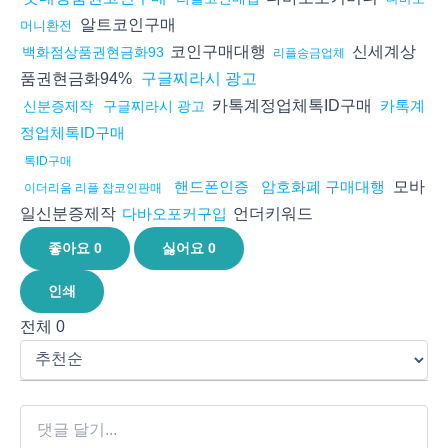
알트코인구매
머니환전
코인구매대행
신세계상
백화점상품권현금화93
리플송금업체
품권현금화94%
구글찌라시 광고
카톡계정업체톡ID구매
카톡계
신분증제작
구글찌라시 광고
정업체톡ID구매
톡ID구매
모바
핸드폰인증
암호화폐 구매대행
이더리움 리플 잡코인판매
일신분증제작
언더키워드
다바오포커구입
좋아요
0
싫어요
0
인쇄
전체
0