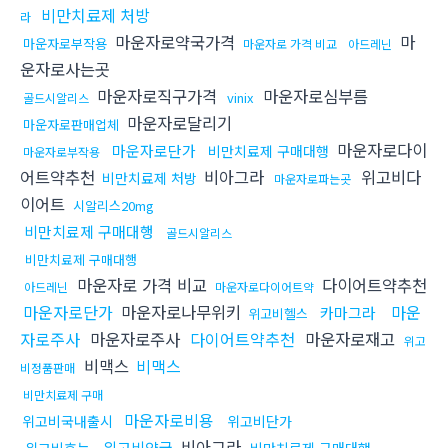
비만치료제 처방
라
마운자로약국가격
마
마운자로부작용
마운자로 가격 비교
아드레닌
운자로사는곳
마운자로직구가격
마운자로심부름
vinix
골드시알리스
마운자로달리기
마운자로판매업체
마운자로다이
마운자로단가
비만치료제 구매대행
마운자로부작용
어트약추천
비아그라
위고비다
비만치료제 처방
마운자로파는곳
이어트
시알리스20mg
비만치료제 구매대행
골드시알리스
비만치료제 구매대행
마운자로 가격 비교
다이어트약추천
아드레닌
마운자로다이어트약
마운자로단가
마운자로나무위키
마운
카마그라
위고비헬스
자로주사
마운자로주사
다이어트약추천
마운자로재고
위고
비맥스
비맥스
비정품판매
비만치료제 구매
마운자로비용
위고비국내출시
위고비단가
비아그라
위고비약국