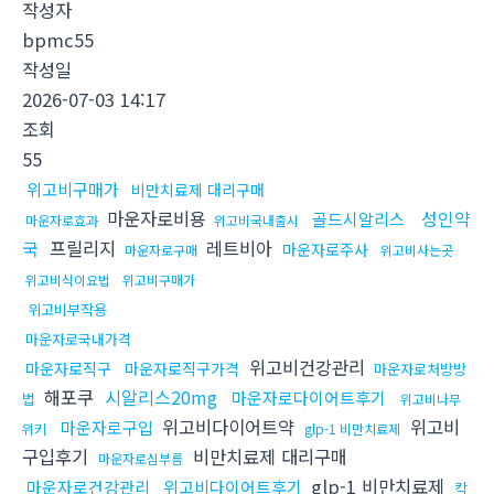
작성자
bpmc55
작성일
2026-07-03 14:17
조회
55
위고비구매가
비만치료제 대리구매
마운자로비용
성인약
골드시알리스
마운자로효과
위고비국내출시
국
프릴리지
레트비아
마운자로주사
마운자로구매
위고비사는곳
위고비식이요법
위고비구매가
위고비부작용
마운자로국내가격
위고비건강관리
마운자로직구
마운자로직구가격
마운자로처방방
해포쿠
시알리스20mg
마운자로다이어트후기
법
위고비나무
위고비다이어트약
위고비
마운자로구입
위키
glp-1 비만치료제
구입후기
비만치료제 대리구매
마운자로심부름
glp-1 비만치료제
마운자로건강관리
위고비다이어트후기
칵