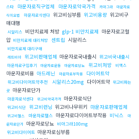
마운자로직구업체
마운자로약국가격
스타
카마그라
마운자로
위고비심부름
위고비용량
위고비구
마운자로삭센다
식이요법
매대행
비만치료제 처방
glp-1 비만치료제
마운자로고혈
시알리스
압
센트립
시알리스
비만치료제 대리처방
비만치료제 대리구매
위고비판매업체
마운자로국내출시
위고비국내출시
레트비아
위고비처방
마운자로구입후기
비맥스
마운자로운동
마운자로당뇨
마운자로비용
아드레닌
다이어트약
마운자로부작용
시알리스20mg
다이어트약
위고비다이어트약추천
위고비파는
마운자로단가
곳
마운자로식단
마운자로삭센다
위고비약국가격
위고비런닝
위고비나무위키
마운자로판매업체
위고비식단
마운자로다이어트부작용
비닉스
마운자로헬스
위고비헬스
마
마운자로당뇨
비아그라100mg
운자로단가
마운자로심부름
위고비다이어트