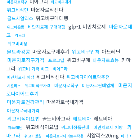
비아그라
마운자로직구
위고비구매가
마운자로삭센다
위고비식단
위고비구매대행
골드시알리스
glp-1 비만치료제
마운자로재
비만치료제 구매대행
위고비운동
고
칵스타
위고비비용
울트라킹콩
마운자로구매후기
위고비구입처
아드레닌
마운자로직구가격
위고비구매
카마
마운자로효능
프로코밀
그라
위고비 가격 비교
비아그라
위고비삭센다
위고비다이어트약추천
비만치료제 처방
마운자
마운자로직구
마운자로판매업체
위고비직구가격
시알리스
로다이어트후기
마운자로건강관리
마운자로국내가격
마운자로국내가격
위고비식이요법
골드비아그라
레트비아
레트비아
위고비식이요법
카
위고비정품판매
비만치료제 처방
아드레닌
마그라
시알리스20mg
위고비병원
마운자로다이어트부작용
비아그