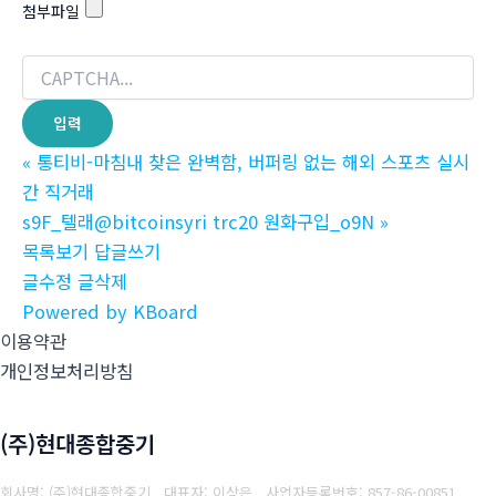
첨부파일
«
통티비-마침내 찾은 완벽함, 버퍼링 없는 해외 스포츠 실시
간 직거래
s9F_텔래@bitcoinsyri trc20 원화구입_o9N
»
목록보기
답글쓰기
글수정
글삭제
Powered by KBoard
이용약관
개인정보처리방침
(주)현대종합중기
회사명: (주)현대종합중기 대표자: 이상은
사업자등록번호: 857-86-00851