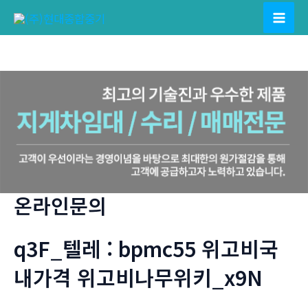
콘
텐
Mai
츠
Men
로
건
너
뛰
기
온라인문의
q3F_텔레 : bpmc55 위고비국
내가격 위고비나무위키_x9N