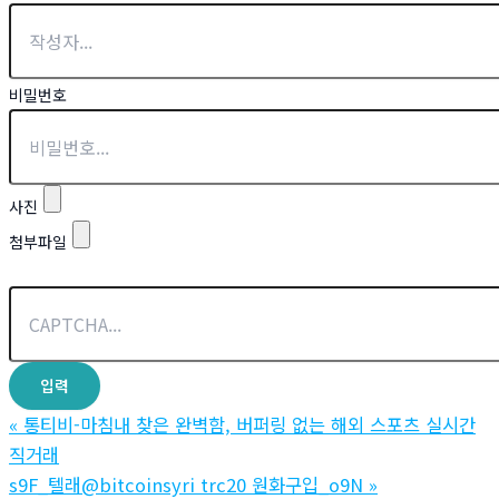
비밀번호
사진
첨부파일
«
통티비-마침내 찾은 완벽함, 버퍼링 없는 해외 스포츠 실시간
직거래
s9F_텔래@bitcoinsyri trc20 원화구입_o9N
»