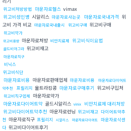
리기
마운자로헬스
vimax
위고비처방방법
위고비성인병
시알리스
마운자로국내가격
위
마운자로사는곳
고비 가격 비교
위고비구매
마운자로국내출시
위고비구매
위고비약가
마운자로처방
위고비식이요법
비만치료제
위고비용량
위고비재고
골드비아그라
마운자로직구
비닉스
위고비식단
마운자로비용
마운자로판매업체
마운자로비용
마운자로다이어트
울트라킹콩
마운자로구매후기
위고비구입처
프릴리지
약추천
마운자로약가
위고비직구업체
마운자로다이어트약
골드시알리스
비만치료제 대리처방
vinix
위고비다이어트약추천
마운자로런닝
위고비재고
다이어트약추
마운자로직구
천
프릴리지
마운자로삭센
시알리스
마운자로다이어트
위고비다이어트후기
다