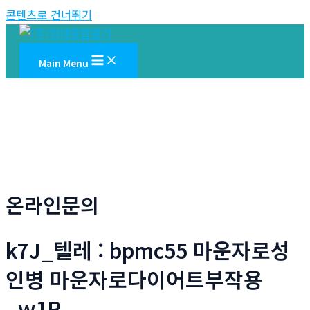
콘텐츠로 건너뛰기
Main Menu
온라인문의
k7J_텔레 : bpmc55 마운자로성
인병 마운자로다이어트부작용
_w1R