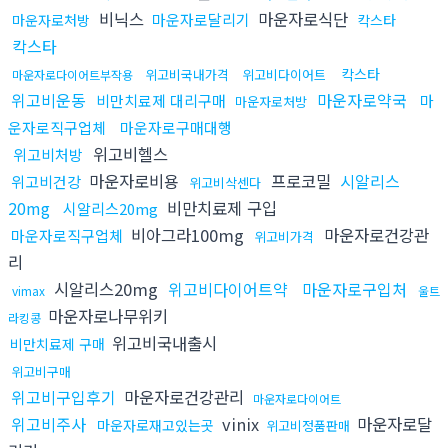
비닉스
마운자로식단
마운자로달리기
마운자로처방
칵스타
칵스타
칵스타
위고비국내가격
위고비다이어트
마운자로다이어트부작용
위고비운동
마운자로약국
비만치료제 대리구매
마
마운자로처방
운자로직구업체
마운자로구매대행
위고비헬스
위고비처방
마운자로비용
프로코밀
시알리스
위고비건강
위고비삭센다
20mg
비만치료제 구입
시알리스20mg
비아그라100mg
마운자로건강관
마운자로직구업체
위고비가격
리
시알리스20mg
위고비다이어트약
마운자로구입처
vimax
울트
마운자로나무위키
라킹콩
위고비국내출시
비만치료제 구매
위고비구매
위고비구입후기
마운자로건강관리
마운자로다이어트
위고비주사
vinix
마운자로달
마운자로재고있는곳
위고비정품판매