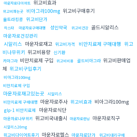
위고비효과
마운자로다이어트
비아그라100mg
위고비구매후기
위고비파는곳
위고비단가
울트라킹콩
골드시알리스
성인약국
칵스타
마운자로구매대행
위고비건강
마운자로건강관리
시알리스
마운자로재고
비만치료제 구매대행
위고
위고비가격
비나무위키
위고비용량
신기환
비만치료제 구입
위고비판매업
골드비아그라
카마그라
위고비비용
체
위고비구입후기
비아그라100mg
비만치료제 구입
마운자로재고있는곳
시알리스
마운자로주사
비아그라100mg
위고비효과
비만치료제 구매대행
마운자로식단
glp-1 비만치료제
위고비국내출시
마운자로직구
마운자로나무위키
마운자로런닝
시알리스20mg
마운자로헬스
위고비다이어트후기
마운자로단가
위고비대리구매