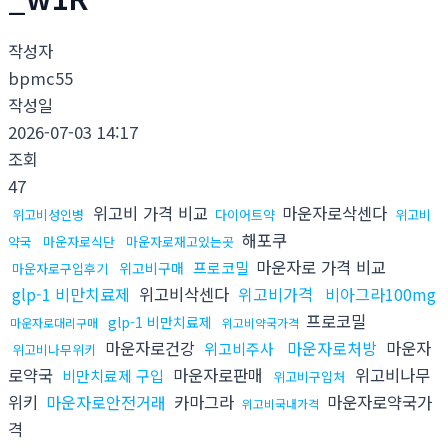
작성자
bpmc55
작성일
2026-07-03 14:17
조회
47
위고비 가격 비교
마운자로삭센다
위고비성인병
다이어트약
위고비
해포쿠
약국
마운자로식단
마운자로재고있는곳
마운자로 가격 비교
프로코밀
위고비구매
마운자로구입후기
glp-1 비만치료제
위고비삭센다
위고비가격
비아그라100mg
프로코밀
glp-1 비만치료제
마운자로대리구매
위고비약국가격
마운자로건강
마운자로처방
마운자
위고비주사
위고비나무위키
로약국
마운자로판매
위고비나무
비만치료제 구입
위고비구입처
위키
마운자로안전거래
카마그라
마운자로약국가
위고비국내가격
격