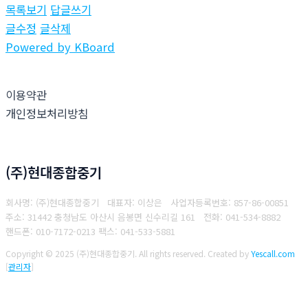
목록보기
답글쓰기
글수정
글삭제
Powered by KBoard
이용약관
개인정보처리방침
(주)현대종합중기
회사명: (주)현대종합중기 대표자: 이상은
사업자등록번호: 857-86-00851
주소: 31442 충청남도 아산시 음봉면 신수리길 161
전화: 041-534-8882
핸드폰: 010-7172-0213
팩스: 041-533-5881
Copyright © 2025 (주)현대종합중기. All rights reserved.
Created by
Yescall.com
[
관리자
]