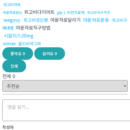
위고비약국
위고비다이어트
glp-1 비만치료제
마운자로런닝
위고비직구가격
wegovy
마운자로달리기
마운자로운동
위고비성인병
위고비구
마운자로직구방법
매대행
시알리스20mg
vimax
골드비아그라
좋아요
0
싫어요
0
인쇄
전체
0
작성자