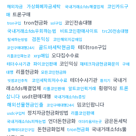
가상화폐자금세탁
코인카드구
해외자금
국내거래소fds해결업체
트론구매
매
tron현금화
코인전송대행
tron구입
sol구입
국내거래소fds우회하는법
비트코인판매사이트
trc20전송대행
검돈믹싱
코인해외지갑매입
탈세하는방법
골드바세탁현금화
테더tron구입
코인구매대행24시
오다집수수료
xrp매입
리플코인파는곳
코인믹싱
테더수사기관
파이코인판매
재테크자금현금화문의
구매
리플현금화
대행
모든코인현금화
테더수사기관
국내거
코인세탁최저수수료
빗썸코인추적
환치기
래소fds해결업체
횡령믹싱
트론
알트코인퀵거래
리플코인판매
삽니다
usdt판매대행
국내거래소fds증빙
해외선물현금인출
밈코인팝니다
코인구매대행24시
정치자금현금화방법
리플코인판매
usdc구입처
언더돈현금화
금은돈세탁
국내거래소fds피하는법
이더리움사는곳
돈현금화업체
국내거래소fds뚫
tron현금화
블랙테더코인구입