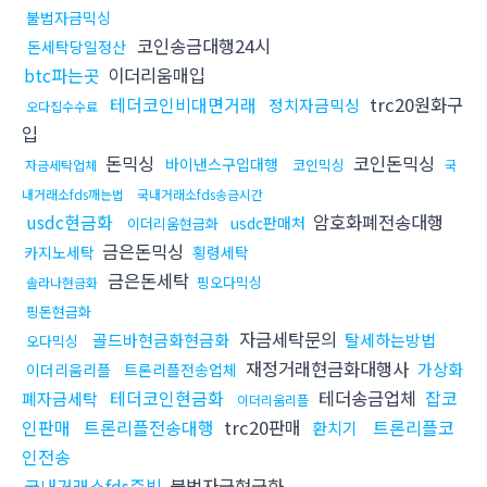
불법자금믹싱
코인송금대행24시
돈세탁당일정산
btc파는곳
이더리움매입
테더코인비대면거래
trc20원화구
정치자금믹싱
오다집수수료
입
돈믹싱
코인돈믹싱
바이낸스구입대행
코인믹싱
자금세탁업체
국
내거래소fds깨는법
국내거래소fds송금시간
usdc현금화
암호화폐전송대행
usdc판매처
이더리움현금화
금은돈믹싱
카지노세탁
횡령세탁
금은돈세탁
핑오다믹싱
솔라나현금화
핑돈현금화
자금세탁문의
골드바현금화현금화
탈세하는방법
오다믹싱
재정거래현금화대행사
가상화
이더리움리플
트론리플전송업체
테더코인현금화
테더송금업체
잡코
폐자금세탁
이더리움리플
인판매
트론리플전송대행
trc20판매
트론리플코
환치기
인전송
국내거래소fds증빙
불법자금현금화