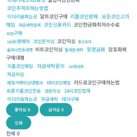
코인추적피하는방법
알트코인구매
리플코인판매
모든코인고가
이더리움파는곳
매입
코인신용카드
코인현금화최저수수료
자금세탁업체
xrp구매
코인믹싱
usdc판매처
코인돈믹싱
중고오다
비트코인믹싱
핑현금화
암호화폐
솔라나전송대행
탈세돈세탁
구매대행
자금세탁문의
리플코인매입
sol현금화
자금믹싱
카드로코인구매하는법
재정거래믹싱대행사
테더코인매입
트론리플코인전송
24시코인업체
검돈믹싱
이더리움파는곳
자금세탁
테더구매
좋아요
0
싫어요
0
인쇄
전체
0