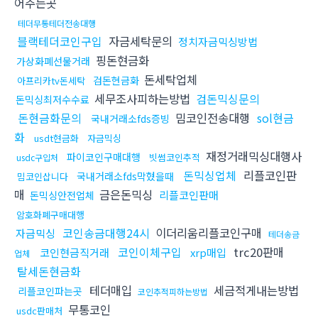
어주는곳
테더무통테더전송대행
블랙테더코인구입
자금세탁문의
정치자금믹싱방법
핑돈현금화
가상화폐선물거래
돈세탁업체
검돈현금화
아프리카tv돈세탁
세무조사피하는방법
검돈믹싱문의
돈믹싱최저수수료
돈현금화문의
밈코인전송대행
sol현금
국내거래소fds증빙
화
usdt현금화
자금믹싱
재정거래믹싱대행사
파이코인구매대행
빗썸코인추적
usdc구입처
돈믹싱업체
리플코인판
국내거래소fds막혔을때
밈코인삽니다
매
금은돈믹싱
리플코인판매
돈믹싱안전업체
암호화폐구매대행
코인송금대행24시
이더리움리플코인구매
자금믹싱
테더송금
코인이체구입
trc20판매
코인현금직거래
xrp매입
업체
탈세돈현금화
테더매입
세금적게내는방법
리플코인파는곳
코인추적피하는방법
무통코인
usdc판매처