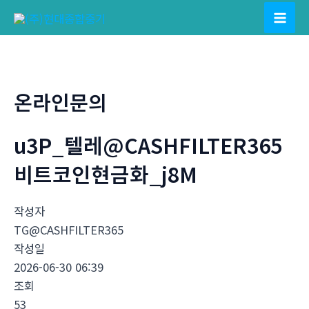
콘
텐
Mai
츠
Men
로
건
온라인문의
너
뛰
u3P_텔레@CASHFILTER365
기
비트코인현금화_j8M
작성자
TG@CASHFILTER365
작성일
2026-06-30 06:39
조회
53