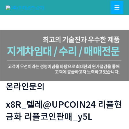
콘
텐
Mai
츠
Men
로
건
너
뛰
기
온라인문의
x8R_텔레@UPCOIN24 리플현
금화 리플코인판매_y5L