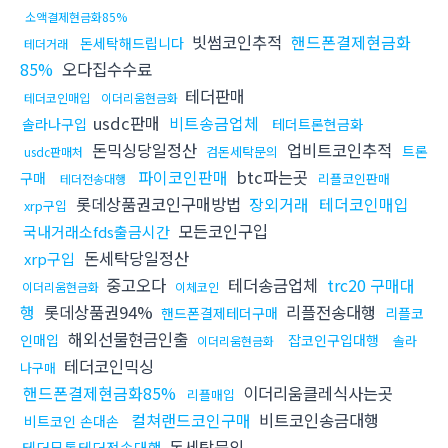
소액결제현금화85%
빗썸코인추적
핸드폰결제현금화
돈세탁해드립니다
테더거래
85%
오다집수수료
테더판매
테더코인매입
이더리움현금화
usdc판매
비트송금업체
솔라나구입
테더트론현금화
돈믹싱당일정산
업비트코인추적
트론
검돈세탁문의
usdc판매처
파이코인판매
btc파는곳
구매
리플코인판매
테더전송대행
롯데상품권코인구매방법
장외거래
테더코인매입
xrp구입
모든코인구입
국내거래소fds출금시간
돈세탁당일정산
xrp구입
중고오다
테더송금업체
trc20 구매대
이더리움현금화
이체코인
행
롯데상품권94%
리플전송대행
핸드폰결제테더구매
리플코
해외선물현금인출
인매입
잡코인구입대행
솔라
이더리움현금화
테더코인믹싱
나구매
핸드폰결제현금화85%
이더리움클레식사는곳
리플매입
컬쳐랜드코인구매
비트코인송금대행
비트코인 손대손
돈세탁문의
테더무통테더전송대행