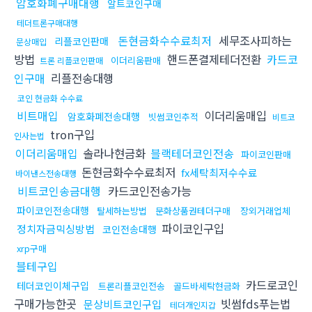
암호화폐구매대행
알트코인구매
테더트론구매대행
돈현금화수수료최저
세무조사피하는
리플코인판매
문상매입
방법
핸드폰결제테더전환
카드코
이더리움판매
트론 리플코인판매
인구매
리플전송대행
코인 현금화 수수료
비트매입
이더리움매입
암호화폐전송대행
빗썸코인추적
비트코
tron구입
인사는법
이더리움매입
솔라나현금화
블랙테더코인전송
파이코인판매
돈현금화수수료최저
fx세탁최저수수료
바이낸스전송대행
비트코인송금대행
카드코인전송가능
파이코인전송대행
탈세하는방법
문화상품권테더구매
장외거래업체
파이코인구입
정치자금믹싱방법
코인전송대행
xrp구매
블테구입
카드로코인
테더코인이체구입
트론리플코인전송
골드바세탁현금화
구매가능한곳
빗썸fds푸는법
문상비트코인구입
테더개인지갑