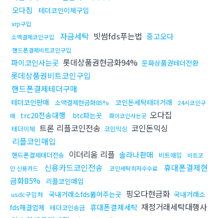
오다집
테더코인이체구입
xrp구입
자금세탁
빗썸fds푸는법
중고오다
소액결제코인구입
핸드폰결제비트코인구입
롯데상품권현금화94%
파이코인사는곳
문화상품권테더전환
롯데상품권비트코인구입
핸드폰결제테더구매
테더코인판매
코인돈세탁테더거래
소액결제현금화85%
24시코인구
오다집
trc20전송대행
btc파는곳
매
파이코인사는곳
트론 리플코인전송
코인돈믹싱
테더이체
코인믹싱
리플코인매입
이더리움 리플
솔라나판매
핸드폰결제테더전송
비트매입
비트코
신용카드코인전송
휴대폰결제현
인 신용카드
코인세탁최저수수료
금화85%
리플코인매입
핑오다현금화
국내거래소fds뚫어주는곳
국내거래소
usdc구입처
재정거래세탁대행사
휴대폰결제세탁
fds해결업체
테더코인송금