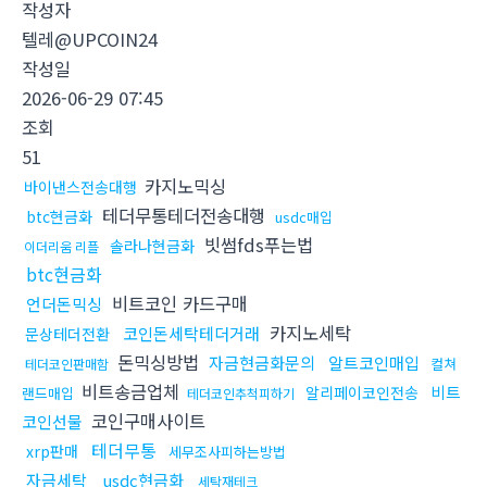
작성자
텔레@UPCOIN24
작성일
2026-06-29 07:45
조회
51
카지노믹싱
바이낸스전송대행
테더무통테더전송대행
btc현금화
usdc매입
빗썸fds푸는법
솔라나현금화
이더리움 리플
btc현금화
비트코인 카드구매
언더돈믹싱
카지노세탁
코인돈세탁테더거래
문상테더전환
돈믹싱방법
자금현금화문의
알트코인매입
컬쳐
테더코인판매함
비트송금업체
비트
알리페이코인전송
랜드매입
테더코인추척피하기
코인구매사이트
코인선물
테더무통
xrp판매
세무조사피하는방법
자금세탁
usdc현금화
세탁재테크