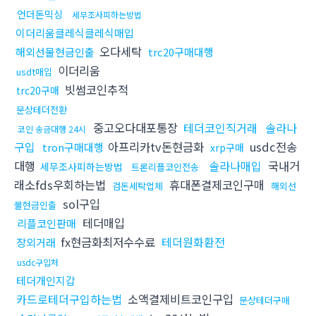
언더돈믹싱
세무조사피하는방법
이더리움클레식클레식매입
오다세탁
해외선물현금인출
trc20구매대행
이더리움
usdt매입
빗썸코인추적
trc20구매
문상테더전환
중고오다대포통장
테더코인직거래
솔라나
코인 송금대행 24시
구입
아프리카tv돈현금화
usdc전송
tron구매대행
xrp구매
대행
솔라나매입
국내거
세무조사피하는방법
트론리플코인전송
래소fds우회하는법
휴대폰결제코인구매
검돈세탁업체
해외선
sol구입
물현금인출
테더매입
리플코인판매
fx현금화최저수수료
테더원화환전
장외거래
usdc구입처
테더개인지갑
카드로테더구입하는법
소액결제비트코인구입
문상테더구매