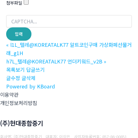
첨부파일
«
l1L_텔레@KOREATALK77 알트코인구매 가상화폐선물거
래_g1H
h7L_텔레@KOREATALK77 언더키워드_v2B
»
목록보기
답글쓰기
글수정
글삭제
Powered by KBoard
이용약관
개인정보처리방침
(주)현대종합중기
회사명: (주)현대종합중기 대표자: 이상은
사업자등록번호: 857-86-00851