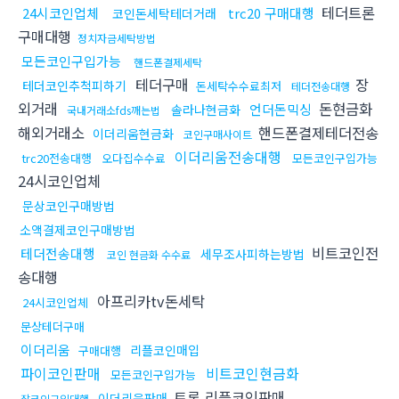
테더트론
24시코인업체
trc20 구매대행
코인돈세탁테더거래
구매대행
정치자금세탁방법
모든코인구입가능
핸드폰결제세탁
테더구매
장
테더코인추척피하기
돈세탁수수료최저
테더전송대행
외거래
돈현금화
언더돈믹싱
솔라나현금화
국내거래소fds깨는법
해외거래소
핸드폰결제테더전송
이더리움현금화
코인구매사이트
이더리움전송대행
trc20전송대행
오다집수수료
모든코인구입가능
24시코인업체
문상코인구매방법
소액결제코인구매방법
비트코인전
테더전송대행
세무조사피하는방법
코인 현금화 수수료
송대행
아프리카tv돈세탁
24시코인업체
문상테더구매
이더리움
리플코인매입
구매대행
파이코인판매
비트코인현금화
모든코인구입가능
트론 리플코인판매
이더리움판매
잡코인구입대행