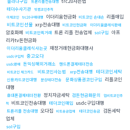
trc20사는법
솔라나구입
트론리플전송대행
테더수사기관
빗썸코인추적
이더리움현금화
리플매입
비트코인 손대손
이체코인
trc20구매대행
비트코인선물
xrp전송대행
비트코인현금화
이더리움클레식판매
암호화폐
트론 리플 전송업체
아프
sol구입
비트코인퀵거래
리카tv돈현금화
재정거래현금화대행사
이더리움클레식사는곳
중고오다
usdc구입처
돈믹싱해외거래소
핸드폰결제테더전송
usdc판매
테더코인세탁
비트코인사는법
xrp전송대행
비트코인 체크카드
리플코인
문화상품권코인구입
신용카드코인대행
문상테더전송
대행
정치자금세탁
검돈현금화문의
휴대폰결제테더전환
업비트코인추
비트코인전송대행
usdc구입대행
테더코인매입
적
오다집
검돈세탁
트론리플 전송대행
테더코인송금
비트송금업체
업체
sol구입