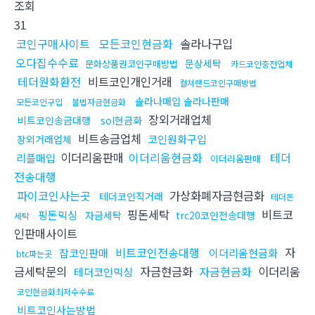
조회
31
코인구매사이트
모든코인현금화
솔라나구입
오다집수수료
문상세탁
문화상품권코인구매방법
카드코인충전업체
테더원화환전
비트코인개인거래
컬쳐랜드코인구매방법
솔라나매입 솔라나판매
모든코인구입
불법자금현금화
장외거래업체
비트코인송금대행
sol현금화
비트송금업체
코인원화구입
장외거래업체
이더리움판매
이더리움현금화
테더
리플매입
이더리움판매
전송대행
파이코인사는곳
가상화폐자금현금화
테더코인직거래
테더돈
핑돈세탁
비트코
핑돈믹싱
자금세탁
trc20코인전송대행
세탁
인판매사이트
비트코인전송대행
자
잡코인판매
이더리움현금화
btc파는곳
금세탁문의
자금현금화
자금현금화
이더리움
테더코인믹싱
코인현금화최저수수료
비트코인사는방법