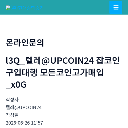
콘
텐
Mai
츠
Men
로
건
온라인문의
너
뛰
l3Q_텔레@UPCOIN24 잡코인
기
구입대행 모든코인고가매입
_x0G
작성자
텔레@UPCOIN24
작성일
2026-06-26 11:57