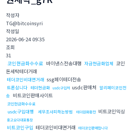
작성자
TG@bitcoinsyri
작성일
2026-06-24 09:35
조회
31
코인현금화수수료
바이낸스전송대행
코인
자금현금화업체
돈세탁테더거래
ssg페이테더전송
테더코인비대면거래
usdc판매처
트론삽니다
테더현금화
알리페이코인전
usdc구입처
비트코인판매사이트
송
코인현금화수수료
비트코인믹싱
usdc구입대행
세무조사피하는방법
테더원화환전
중고오다대포통장
비트코인구입
테더코인비대면거래
테더코인판매합니다