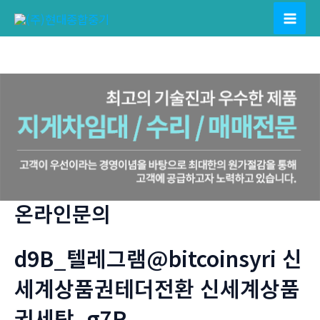
콘
텐
Mai
츠
Men
로
건
너
뛰
기
온라인문의
d9B_텔레그램@bitcoinsyri 신
세계상품권테더전환 신세계상품
권세탁_g7R