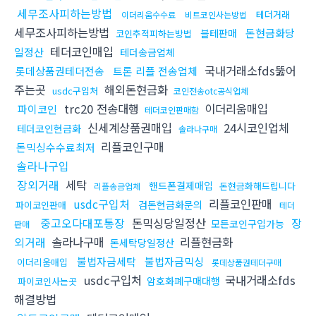
세무조사피하는방법
테더거래
이더리움수수료
비트코인사는방법
세무조사피하는방법
돈현금화당
블테판매
코인추적피하는방법
테더코인매입
일정산
테더송금업체
국내거래소fds뚫어
롯데상품권테더전송
트론 리플 전송업체
주는곳
해외돈현금화
usdc구입처
코인전송otc공식업체
trc20 전송대행
이더리움매입
파이코인
테더코인판매함
신세계상품권매입
24시코인업체
테더코인현금화
솔라나구매
리플코인구매
돈믹싱수수료최저
솔라나구입
장외거래
세탁
핸드폰결제매입
돈현금화해드립니다
리플송금업체
usdc구입처
리플코인판매
검돈현금화문의
파이코인판매
테더
중고오다대포통장
돈믹싱당일정산
장
모든코인구입가능
판매
외거래
솔라나구매
리플현금화
돈세탁당일정산
불법자금세탁
불법자금믹싱
이더리움매입
롯데상품권테더구매
usdc구입처
국내거래소fds
암호화폐구매대행
파이코인사는곳
해결방법