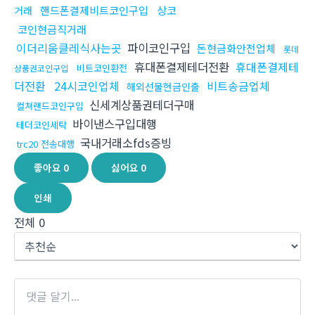
핸드폰결제비트코인구입
상코
거래
코인현금직거래
이더리움클레식사는곳
파이코인구입
돈현금화안전업체
롯데
휴대폰결제테더전환
휴대폰결제테
비트코인환전
상품권코인구입
더전환
24시코인업체
비트송금업체
해외선물현금인출
신세계상품권테더구매
컬쳐랜드코인구입
바이낸스구입대행
테더코인세탁
국내거래소fds증빙
trc20 전송대행
좋아요
0
싫어요
0
인쇄
전체
0