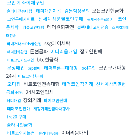
코인 계좌이체구입
모든코인현금화
테더개인지갑
검돈믹싱문의
솔라나전송대행
신세계상품권코인구매
코인
코인구매사이트
돈세탁수수료최저
테더원화환전
돈세탁
블랙테더코인전송
리플코인대행
소액결제테
더전송
ssg페이세탁
국내거래소fds뚫는법
돈현금화
이더리움매입
잡코인판매
태더원화환전
btc현금화
비트코인카드구입
문상매입
코인구매대행
테더트론구매대행
sol구입
xrp판매
24시
비트코인현금화
오다집
비트코인전송대행
테더코인직거래
신세계상품권현
24시코인업체
금화94%
장외거래
파이코인판매
테더매입
테더코인판매
재정거래현금화대행사
trc20 구매
솔라나현금화
이더리움매입
비트코인사는법
솔라나현금화