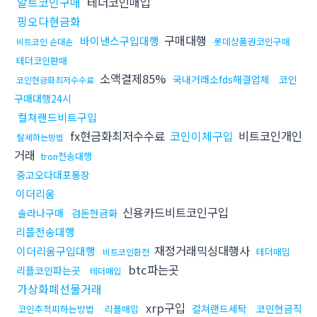
알트코인구매
테더코인매입
핑오다현금화
구매대행
바이낸스구입대행
롯데상품권코인구매
비트코인 손대손
테더코인판매
소액결제85%
국내거래소fds해결업체
코인
코인현금화최저수수료
구매대행24시
컬쳐랜드비트구입
fx현금화최저수수료
코인이체구입
비트코인개인
탈세하는방법
거래
tron전송대행
중고오다대포통장
이더리움
신용카드비트코인구입
솔라나구매
검돈현금화
리플전송대행
재정거래믹싱대행사
이더리움구입대행
테더매입
비트코인환전
btc파는곳
리플코인파는곳
테더매입
가상화폐선물거래
xrp구입
컬쳐랜드세탁
코인현금직
코인추적피하는방법
리플매입