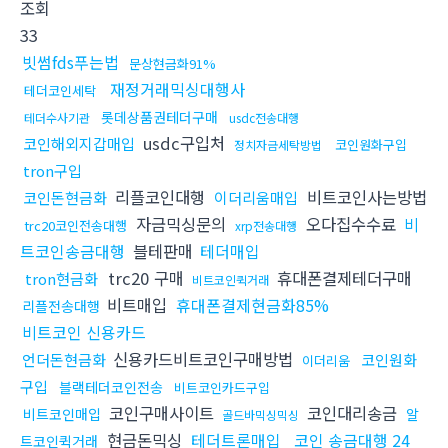
조회
33
빗썸fds푸는법
문상현금화91%
재정거래믹싱대행사
테더코인세탁
롯데상품권테더구매
테더수사기관
usdc전송대행
usdc구입처
코인해외지갑매입
코인원화구입
정치자금세탁방법
tron구입
리플코인대행
비트코인사는방법
코인돈현금화
이더리움매입
자금믹싱문의
오다집수수료
비
trc20코인전송대행
xrp전송대행
트코인송금대행
블테판매
테더매입
trc20 구매
휴대폰결제테더구매
tron현금화
비트코인퀵거래
비트매입
휴대폰결제현금화85%
리플전송대행
비트코인 신용카드
신용카드비트코인구매방법
언더돈현금화
코인원화
이더리움
구입
블랙테더코인전송
비트코인카드구입
코인구매사이트
코인대리송금
비트코인매입
알
골드바믹싱믹싱
현금돈믹싱
테더트론매입
코인 송금대행 24
트코인퀵거래