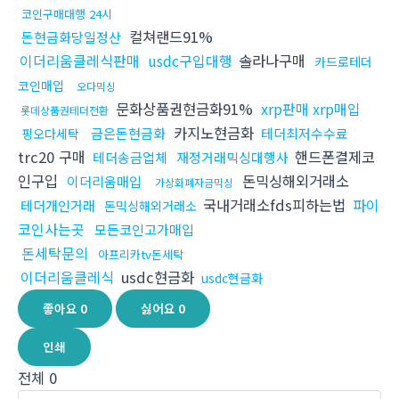
코인구매대행 24시
컬쳐랜드91%
돈현금화당일정산
이더리움클레식판매
usdc구입대행
솔라나구매
카드로테더
코인매입
오다믹싱
문화상품권현금화91%
xrp판매 xrp매입
롯데상품권테더전환
카지노현금화
금은돈현금화
테더최저수수료
핑오다세탁
trc20 구매
핸드폰결제코
테더송금업체
재정거래믹싱대행사
인구입
돈믹싱해외거래소
이더리움매입
가상화폐자금믹싱
국내거래소fds피하는법
파이
테더개인거래
돈믹싱해외거래소
코인사는곳
모든코인고가매입
돈세탁문의
아프리카tv돈세탁
이더리움클레식
usdc현금화
usdc현금화
좋아요
0
싫어요
0
인쇄
전체
0