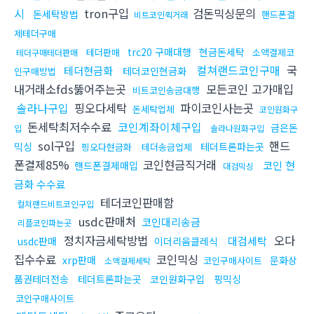
시
tron구입
검돈믹싱문의
돈세탁방법
핸드폰결
비트코인퀵거래
제테더구매
trc20 구매대행
현금돈세탁
테더판매
소액결제코
테더구매테더판매
컬쳐랜드코인구매
국
테더현금화
테더코인현금화
인구매방법
내거래소fds뚫어주는곳
모든코인 고가매입
비트코인송금대행
솔라나구입
핑오다세탁
파이코인사는곳
돈세탁업체
코인원화구
돈세탁최저수수료
코인계좌이체구입
금은돈
입
솔라나원화구입
sol구입
핸드
믹싱
테더트론파는곳
핑오다현금화
테더송금업체
폰결제85%
코인현금직거래
코인 현
핸드폰결제매입
대검믹싱
금화 수수료
테더코인판매함
컬쳐랜드비트코인구입
usdc판매처
코인대리송금
리플코인파는곳
정치자금세탁방법
오다
대검세탁
usdc판매
이더리움클레식
집수수료
코인믹싱
xrp판매
문화상
코인구매사이트
소액결제세탁
품권테더전송
테더트론파는곳
코인원화구입
핑믹싱
코인구매사이트