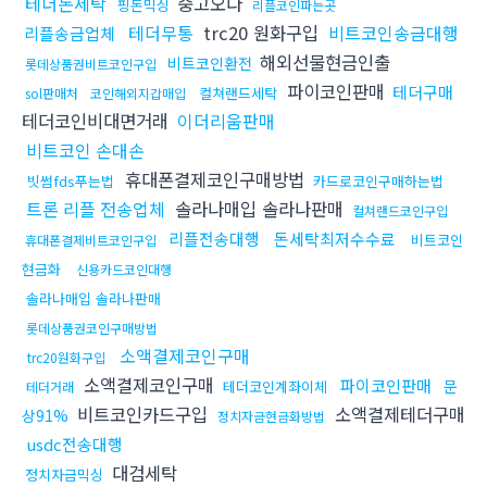
테더돈세탁
중고오다
핑돈믹싱
리플코인파는곳
테더무통
trc20 원화구입
비트코인송금대행
리플송금업체
해외선물현금인출
비트코인환전
롯데상품권비트코인구입
파이코인판매
테더구매
컬쳐랜드세탁
sol판매처
코인해외지갑매입
테더코인비대면거래
이더리움판매
비트코인 손대손
휴대폰결제코인구매방법
빗썸fds푸는법
카드로코인구매하는법
트론 리플 전송업체
솔라나매입 솔라나판매
컬쳐랜드코인구입
리플전송대행
돈세탁최저수수료
비트코인
휴대폰결제비트코인구입
현금화
신용카드코인대행
솔라나매입 솔라나판매
롯데상품권코인구매방법
소액결제코인구매
trc20원화구입
소액결제코인구매
파이코인판매
문
테더코인계좌이체
테더거래
비트코인카드구입
소액결제테더구매
상91%
정치자금현금화방법
usdc전송대행
대검세탁
정치자금믹싱