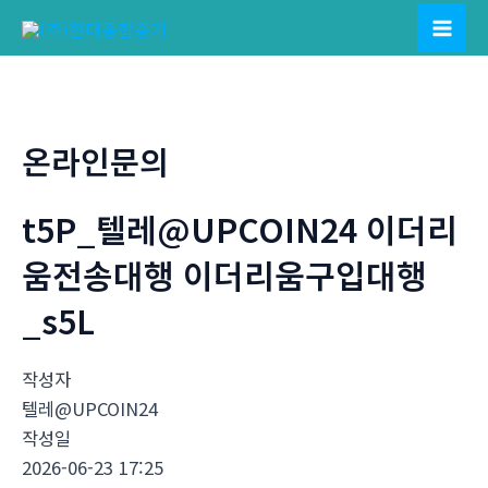
콘
텐
Mai
츠
Men
로
건
온라인문의
너
뛰
t5P_텔레@UPCOIN24 이더리
기
움전송대행 이더리움구입대행
_s5L
작성자
텔레@UPCOIN24
작성일
2026-06-23 17:25