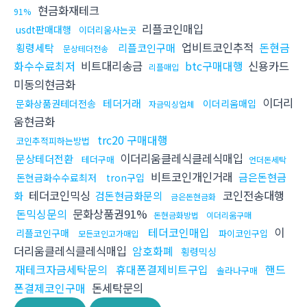
현금화재테크
91%
리플코인매입
usdt판매대행
이더리움사는곳
업비트코인추적
돈현금
횡령세탁
리플코인구매
문상테더전송
화수수료최저
비트대리송금
btc구매대행
신용카드
리플매입
미동의현금화
이더리
테더거래
문화상품권테더전송
이더리움매입
자금믹싱업체
움현금화
trc20 구매대행
코인추적피하는방법
이더리움클레식클레식매입
문상테더전환
테더구매
언더돈세탁
비트코인개인거래
금은돈현금
돈현금화수수료최저
tron구입
테더코인믹싱
코인전송대행
화
검돈현금화문의
금은돈현금화
돈믹싱문의
문화상품권91%
돈현금화방법
이더리움구매
테더코인매입
이
리플코인구매
파이코인구입
모든코인고가매입
더리움클레식클레식매입
암호화폐
횡령믹싱
재테크자금세탁문의
휴대폰결제비트구입
핸드
솔라나구매
폰결제코인구매
돈세탁문의