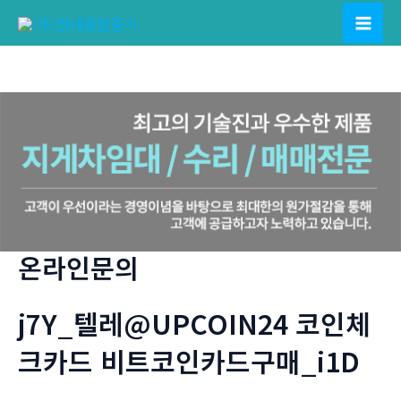
콘
텐
Mai
츠
Men
로
건
너
뛰
기
온라인문의
j7Y_텔레@UPCOIN24 코인체
크카드 비트코인카드구매_i1D