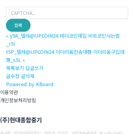
«
y9A_텔레@UPCOIN24 테더코인매입 비트코인사는법
_r5I
t5P_텔레@UPCOIN24 이더리움전송대행 이더리움구입대
행_s5L
»
목록보기
답글쓰기
글수정
글삭제
Powered by KBoard
이용약관
개인정보처리방침
(주)현대종합중기
회사명: (주)현대종합중기 대표자: 이상은
사업자등록번호: 857-86-00851