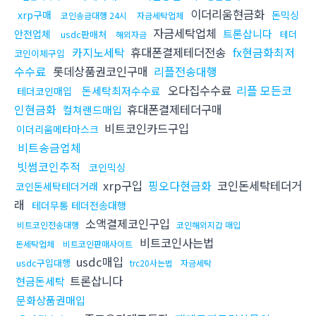
이더리움현금화
xrp구매
돈믹싱
코인송금대행 24시
자금세탁업체
자금세탁업체
트론삽니다
안전업체
usdc판매처
테더
해외자금
카지노세탁
휴대폰결제테더전송
fx현금화최저
코인이체구입
수수료
롯데상품권코인구매
리플전송대행
오다집수수료
리플 모든코
돈세탁최저수수료
테더코인매입
인현금화
휴대폰결제테더구매
컬쳐랜드매입
비트코인카드구입
이더리움메타마스크
비트송금업체
빗썸코인추적
코인믹싱
xrp구입
핑오다현금화
코인돈세탁테더거
코인돈세탁테더거래
래
테더무통 테더전송대행
소액결제코인구입
비트코인전송대행
코인해외지갑 매입
비트코인사는법
돈세탁업체
비트코인판매사이트
usdc매입
usdc구입대행
trc20사는법
자금세탁
트론삽니다
현금돈세탁
문화상품권매입