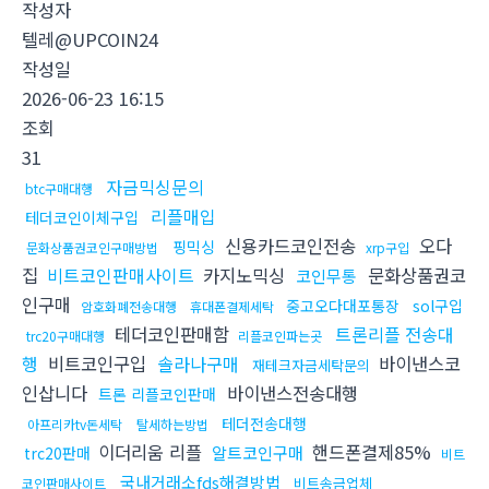
작성자
텔레@UPCOIN24
작성일
2026-06-23 16:15
조회
31
자금믹싱문의
btc구매대행
리플매입
테더코인이체구입
신용카드코인전송
오다
핑믹싱
문화상품권코인구매방법
xrp구입
집
비트코인판매사이트
카지노믹싱
문화상품권코
코인무통
인구매
중고오다대포통장
sol구입
암호화폐전송대행
휴대폰결제세탁
테더코인판매함
트론리플 전송대
trc20구매대행
리플코인파는곳
행
비트코인구입
솔라나구매
바이낸스코
재테크자금세탁문의
인삽니다
바이낸스전송대행
트론 리플코인판매
테더전송대행
아프리카tv돈세탁
탈세하는방법
이더리움 리플
핸드폰결제85%
알트코인구매
trc20판매
비트
국내거래소fds해결방법
비트송금업체
코인판매사이트