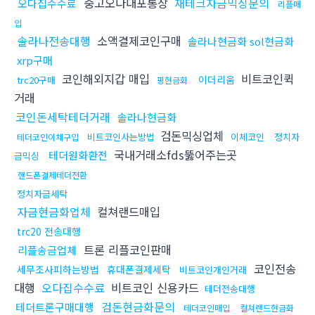
중고오다대포통장
재테크자금믹싱문의
오다집수수료
리플매
입
솔라나전송대행
소액결제코인구매
솔라나현금화 sol현금화
xrp구매
코인해외지갑 매입
비트코인퀵
이더리움
trc20구매
핑현금화
거래
코인돈세탁테더거래
솔라나현금화
검돈믹싱업체
비트코인사는방법
이체코인
정치자
테더코인이체구입
국내거래소fds뚫어주는곳
테더원화환전
금믹싱
핸드폰결제테더전환
정치자금세탁
자금현금화업체
컬쳐랜드매입
trc20 전송대행
트론 리플코인판매
리플송금업체
코인전송
세무조사피하는방법
휴대폰결제세탁
비트코인개인거래
대행
오다집수수료
비트코인 신용카드
테더전송대행
검돈현금화문의
테더트론구매대행
테더코인매입
컬쳐랜드현금화