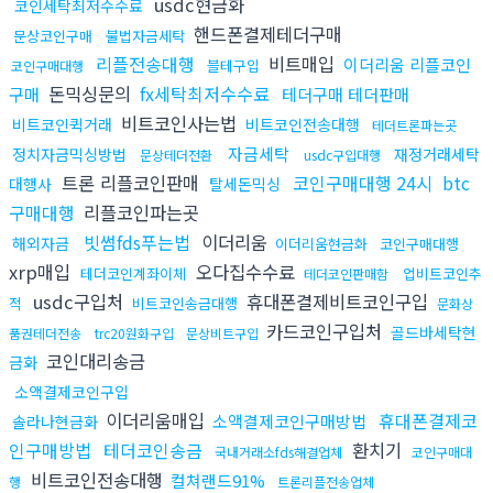
usdc현금화
코인세탁최저수수료
핸드폰결제테더구매
문상코인구매
불법자금세탁
리플전송대행
비트매입
이더리움 리플코인
블테구입
코인구매대행
돈믹싱문의
fx세탁최저수수료
구매
테더구매 테더판매
비트코인사는법
비트코인퀵거래
비트코인전송대행
테더트론파는곳
자금세탁
정치자금믹싱방법
재정거래세탁
문상테더전환
usdc구입대행
트론 리플코인판매
코인구매대행 24시
btc
대행사
탈세돈믹싱
구매대행
리플코인파는곳
빗썸fds푸는법
이더리움
해외자금
이더리움현금화
코인구매대행
xrp매입
오다집수수료
테더코인계좌이체
업비트코인추
테더코인판매함
usdc구입처
휴대폰결제비트코인구입
적
비트코인송금대행
문화상
카드코인구입처
골드바세탁현
품권테더전송
trc20원화구입
문상비트구입
코인대리송금
금화
소액결제코인구입
이더리움매입
휴대폰결제코
소액결제코인구매방법
솔라나현금화
인구매방법
테더코인송금
환치기
국내거래소fds해결업체
코인구매대
비트코인전송대행
컬쳐랜드91%
행
트론리플전송업체