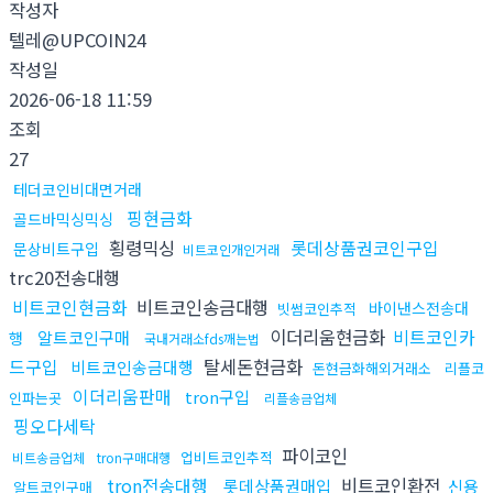
작성자
텔레@UPCOIN24
작성일
2026-06-18 11:59
조회
27
테더코인비대면거래
핑현금화
골드바믹싱믹싱
횡령믹싱
롯데상품권코인구입
문상비트구입
비트코인개인거래
trc20전송대행
비트코인현금화
비트코인송금대행
바이낸스전송대
빗썸코인추적
이더리움현금화
비트코인카
알트코인구매
행
국내거래소fds깨는법
드구입
탈세돈현금화
비트코인송금대행
돈현금화해외거래소
리플코
이더리움판매
tron구입
인파는곳
리플송금업체
핑오다세탁
파이코인
업비트코인추적
비트송금업체
tron구매대행
tron전송대행
비트코인환전
롯데상품권매입
신용
알트코인구매