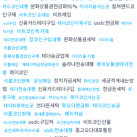
문화상품권현금화91%
컬쳐랜드코
카드코인대행
이더리움사는곳
인구매
비트매입
비트코인 손대손
신용카드테더구입
usdc현금화
테더코인이체구입
sol구입
테더수
비트코인퀵거래
사기관
잡코인구입대행
문화상품권세탁
테더전송대행
이더리움
리플코인대행
테더송금업체
문화상품권코인구매
이더리움 리플
솔라나전송대행
롯데상품권테더전
리플매입
재테크자금현금화문의
환
파이코인
정치자금세탁
세금적게내는방
리플코인판매
문상매입
파이코인
법
신용카드테더구입
현금돈세탁
테더전송대행
트
탈세하는방법
론구매
파이코인사는곳
카지노믹싱
코인현금화수수료
언더돈세탁
핑오다현금화
테더코인송금
테더트론파는곳
리플코인판매
해외자금
휴대폰결제85%
usdc구입처
비트코인선물
trc20전송대행
코인현금직거래
usdc전송대행
중고오다대포통장
코인세탁최저수수료