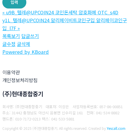
«
u9B_텔레@UPCOIN24 코인돈세탁 암호화폐 OTC_s4D
y1L_텔레@UPCOIN24 알리페이비트코인구입 알리페이코인구
입_l7F
»
목록보기
답글쓰기
글수정
글삭제
Powered by KBoard
이용약관
개인정보처리방침
(주)현대종합중기
회사명: (주)현대종합중기 대표자: 이상은
사업자등록번호: 857-86-00851
주소: 31442 충청남도 아산시 음봉면 신수리길 161
전화: 041-534-8882
핸드폰: 010-7172-0213
팩스: 041-533-5881
Copyright © 2025 (주)현대종합중기. All rights reserved.
Created by
Yescall.com