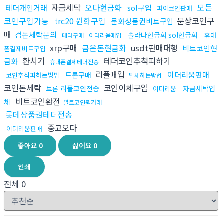
자금세탁
오다현금화
모든
테더개인거래
sol구입
파이코인판매
코인구입가능
trc20 원화구입
문상코인구
문화상품권비트구입
매
검돈세탁문의
솔라나현금화 sol현금화
휴대
테더구매
이더리움매입
xrp구매
금은돈현금화
usdt판매대행
비트코인현
폰결제비트구입
환치기
테더코인추척피하기
금화
휴대폰결제테더전송
리플매입
이더리움판매
트론구매
코인추적피하는방법
탈세하는방법
코인돈세탁
코인이체구입
트론 리플코인전송
자금세탁업
이더리움
비트코인환전
체
알트코인퀵거래
롯데상품권테더전송
중고오다
이더리움판매
좋아요
0
싫어요
0
인쇄
전체
0