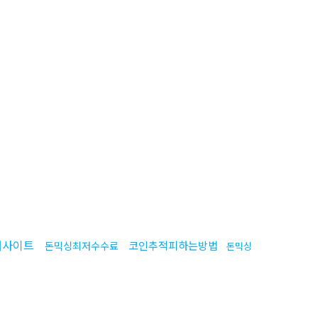
매사이트
코인추적피하는방법
돈믹싱최저수수료
돈믹싱