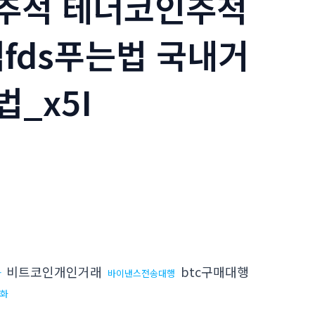
코인추적 테더코인추척
fds푸는법 국내거
_x5I
비트코인개인거래
btc구매대행
화
바이낸스전송대행
금화