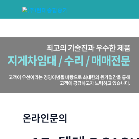
콘
텐
츠
로
건
너
뛰
기
온라인문의