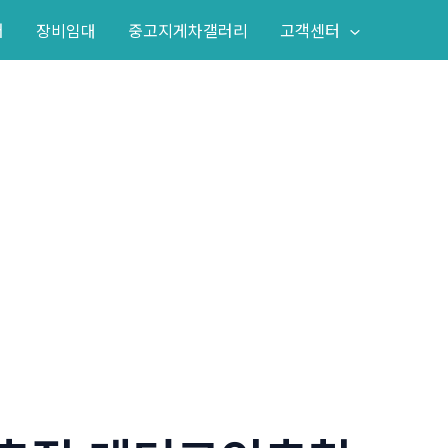
어
장비임대
중고지게차갤러리
고객센터