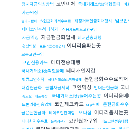
코인이체
정치자금믹싱방법
국내거래소fds막혔을때
비
자금믹싱
밈코인
재정거래현금화대행사
fx현금화최저수수료
솔라나판매
테더코인추척피하기
신용카드비트코인구입
자금현금화업체
자금믹싱
테더전송대행
이더리움파는곳
횡령믹싱
트론리플전송업체
모든코인구입
테더전송대행
코인신용카드
테더개인지갑
국내거래소fds막혔을때
돈현금화수수료최
빗썸코인추적
국내거래소fds막혔을때
코인믹싱
국내
대검현금화
불법자금세탁
언더돈현금화
이더리움메
국내거래소fds뚫어주는곳
중고오다대포통장
코인체크카드
돈현금화수수
트론리플전송업체
xrp판매
이더리움사는
오다집
금은돈현금화
테더코인판매함
코인원화구입
테더최저수수료
비트코인전송대행
돈믹싱문의
코인돈세탁테더거래