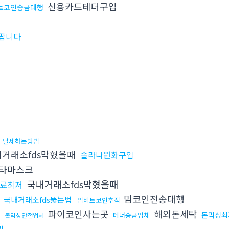
신용카드테더구입
트코인송금대행
팝니다
저
탈세하는방법
거래소fds막혔을때
솔라나원화구입
타마스크
국내거래소fds막혔을때
료최저
곳
밈코인전송대행
국내거래소fds뚫는법
업비트코인추적
파이코인사는곳
해외돈세탁
돈믹싱최
테더송금업체
돈믹싱안전업체