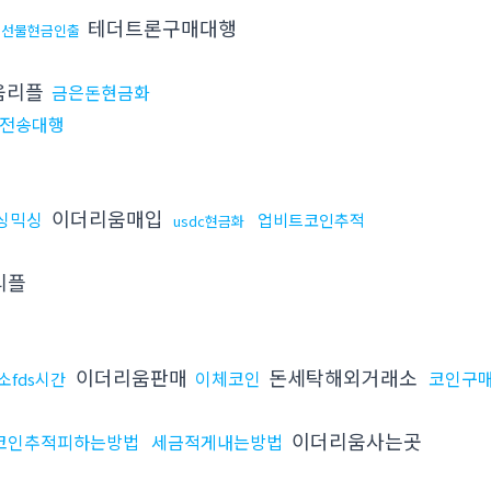
테더트론구매대행
외선물현금인출
움리플
금은돈현금화
전송대행
이더리움매입
싱믹싱
업비트코인추적
usdc현금화
리플
이더리움판매
돈세탁해외거래소
이체코인
코인구
소fds시간
이더리움사는곳
코인추적피하는방법
세금적게내는방법