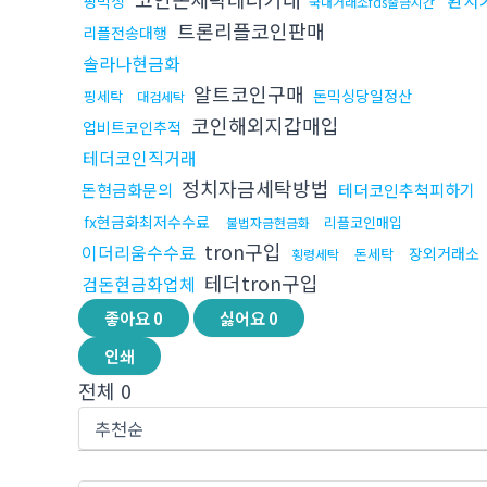
환치
핑믹싱
국내거래소fds출금시간
트론리플코인판매
리플전송대행
솔라나현금화
알트코인구매
돈믹싱당일정산
핑세탁
대검세탁
코인해외지갑매입
업비트코인추적
테더코인직거래
정치자금세탁방법
돈현금화문의
테더코인추척피하기
fx현금화최저수수료
리플코인매입
불법자금현금화
tron구입
이더리움수수료
장외거래소
돈세탁
횡령세탁
테더tron구입
검돈현금화업체
좋아요
0
싫어요
0
인쇄
전체
0