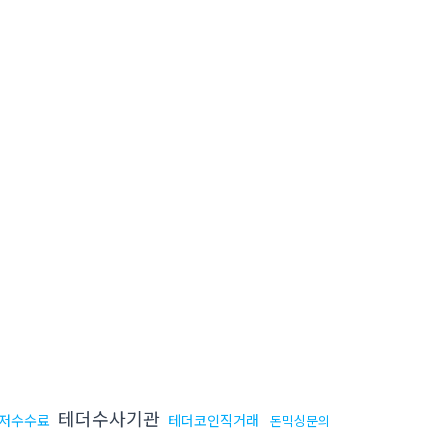
테더수사기관
저수수료
테더코인직거래
돈믹싱문의