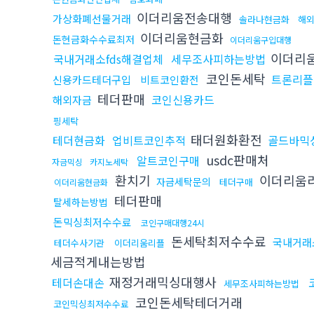
이더리움전송대행
가상화폐선물거래
솔라나현금화
해
이더리움현금화
돈현금화수수료최저
이더리움구입대행
이더리
국내거래소fds해결업체
세무조사피하는방법
코인돈세탁
트론리플
신용카드테더구입
비트코인환전
테더판매
코인신용카드
해외자금
핑세탁
태더원화환전
테더현금화
업비트코인추적
골드바믹
usdc판매처
알트코인구매
자금믹싱
카지노세탁
환치기
이더리움
자금세탁문의
테더구매
이더리움현금화
테더판매
탈세하는방법
돈믹싱최저수수료
코인구매대행24시
돈세탁최저수수료
국내거래
테더수사기관
이더리움리플
세금적게내는방법
재정거래믹싱대행사
테더손대손
세무조사피하는방법
코인돈세탁테더거래
코인믹싱최저수수료