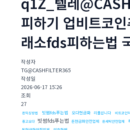
q1Z_텔레@CAS
피하기 업비트코인
래소fds피하는법 
작성자
TG@CASHFILTER365
작성일
2026-06-17 15:26
조회
27
빗썸fds푸는법
오다현금화
리플삽니다
돈믹싱방법
비트코인
빗썸fds푸는법
돈현금화안전업체
중고오다
돈세탁안전업체
돈현금화안전업체
암호화폐