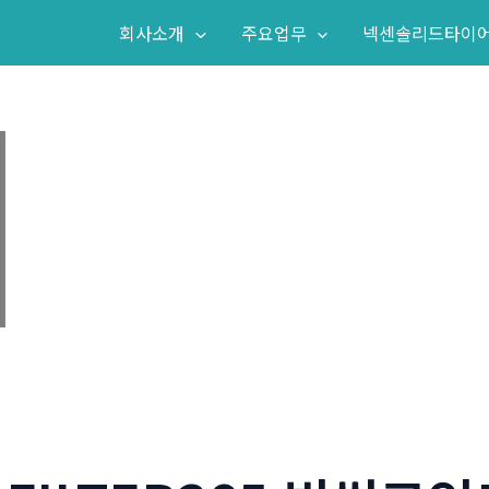
회사소개
주요업무
넥센솔리드타이