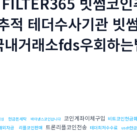
HFILTER365 빗썸
추적 테더수사기관 빗썸
국내거래소fds우회하는법
코인계좌이체구입
비트코인현금
현금돈세탁
믹싱
바이낸스코인삽니다
트론리플코인전송
해외자금
리플코인판매
테더최저수수료
usdt현