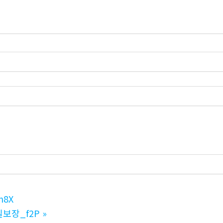
m8X
보장_f2P
»