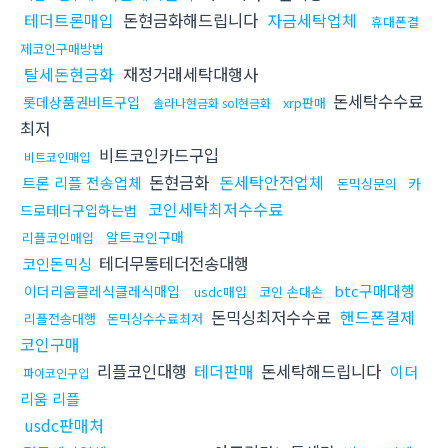
테더트론매입
돈현금화해드립니다
자금세탁업체
휴대폰결
제코인구매방법
탈세돈현금화
재정거래세탁대행사
돈세탁수수료
롯데상품권비트구입
xrp판매
솔라나현금화 sol현금화
최저
비트코인카드구입
비트코인매입
돈현금화
돈세탁안전업체
트론 리플 전송업체
카
돈믹싱문의
코인세탁최저수수료
드로테더구입하는법
알트코인구매
리플코인매입
테더무통테더전송대행
코인돈믹싱
btc구매대행
이더리움클레식클레식매입
usdc매입
코인 손대손
돈믹싱최저수수료
핸드폰결제
리플전송대행
돈믹싱수수료최저
코인구매
리플코인대행
테더판매
돈세탁해드립니다
이더
파이코인구입
리움 리플
usdc판매처