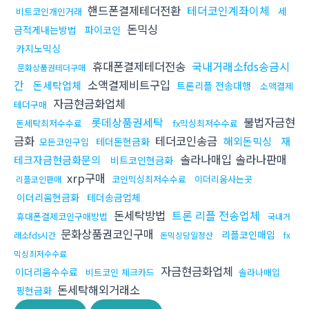
핸드폰결제테더전환
테더코인계좌이체
세
비트코인개인거래
돈믹싱
금적게내는방법
파이코인
카지노믹싱
휴대폰결제테더전송
국내거래소fds송금시
문화상품권테더구매
간
소액결제비트구입
돈세탁업체
트론리플 전송대행
소액결제
자금현금화업체
테더구매
롯데상품권세탁
불법자금현
돈세탁최저수수료
fx믹싱최저수수료
금화
테더코인송금
해외돈믹싱
재
테더돈현금화
모든코인구입
솔라나매입 솔라나판매
테크자금현금화문의
비트코인현금화
xrp구매
코인믹싱최저수수료
이더리움사는곳
리플코인판매
이더리움현금화
테더송금업체
돈세탁방법
트론 리플 전송업체
휴대폰결제코인구매방법
국내거
문화상품권코인구매
리플코인매입
래소fds시간
돈믹싱당일정산
fx
믹싱최저수수료
자금현금화업체
이더리움수수료
비트코인 체크카드
솔라나매입
돈세탁해외거래소
핑현금화