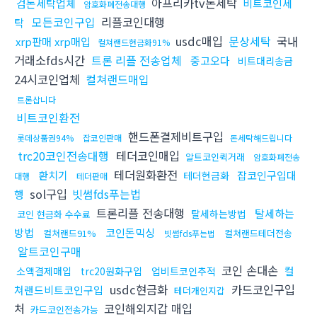
아프리카tv돈세탁
검돈세탁업체
비트코인세
암호화폐전송대행
모든코인구입
리플코인대행
탁
usdc매입
문상세탁
국내
xrp판매 xrp매입
컬쳐랜드현금화91%
거래소fds시간
트론 리플 전송업체
중고오다
비트대리송금
24시코인업체
컬쳐랜드매입
트론삽니다
비트코인환전
핸드폰결제비트구입
롯데상품권94%
잡코인판매
돈세탁해드립니다
trc20코인전송대행
테더코인매입
알트코인퀵거래
암호화폐전송
테더원화환전
환치기
잡코인구입대
테더현금화
대행
테더판매
sol구입
빗썸fds푸는법
행
트론리플 전송대행
탈세하는
탈세하는방법
코인 현금화 수수료
방법
코인돈믹싱
컬쳐랜드91%
컬쳐랜드테더전송
빗썸fds푸는법
알트코인구매
코인 손대손
컬
소액결제매입
trc20원화구입
업비트코인추적
usdc현금화
카드코인구입
쳐랜드비트코인구입
테더개인지갑
처
코인해외지갑 매입
카드코인전송가능