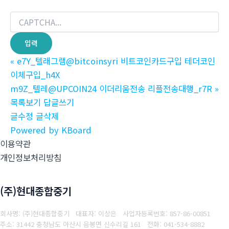
«
e7Y_텔래그램@bitcoinsyri 비트코인카드구입 테더코인
이체구입_h4X
m9Z_텔레@UPCOIN24 이더리움전송 리플전송대행_r7R
»
목록보기
답글쓰기
글수정
글삭제
Powered by KBoard
이용약관
개인정보처리방침
(주)현대종합중기
회사명: (주)현대종합중기 대표자: 이상은
사업자등록번호: 857-86-00851
주소: 31442 충청남도 아산시 음봉면 신수리길 161
전화: 041-534-8882