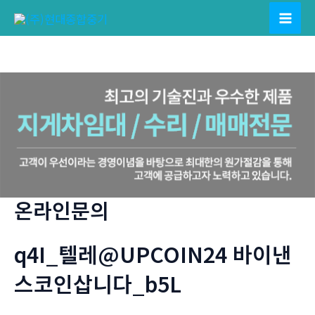
콘
텐
Mai
츠
Men
로
건
너
뛰
기
온라인문의
q4I_텔레@UPCOIN24 바이낸
스코인삽니다_b5L