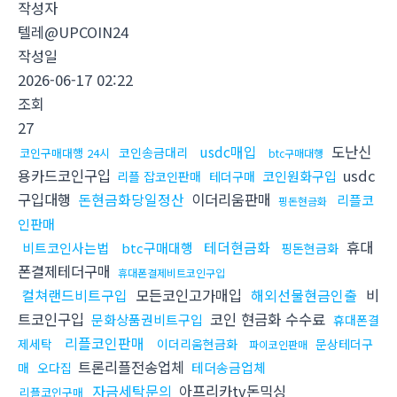
작성자
텔레@UPCOIN24
작성일
2026-06-17 02:22
조회
27
usdc매입
도난신
코인송금대리
코인구매대행 24시
btc구매대행
용카드코인구입
usdc
코인원화구입
리플 잡코인판매
테더구매
구입대행
돈현금화당일정산
이더리움판매
리플코
핑돈현금화
인판매
테더현금화
휴대
비트코인사는법
btc구매대행
핑돈현금화
폰결제테더구매
휴대폰결제비트코인구입
컬쳐랜드비트구입
모든코인고가매입
해외선물현금인출
비
트코인구입
코인 현금화 수수료
문화상품권비트구입
휴대폰결
리플코인판매
제세탁
이더리움현금화
문상테더구
파이코인판매
트론리플전송업체
테더송금업체
매
오다집
자금세탁문의
아프리카tv돈믹싱
리플코인구매