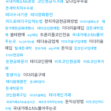
코인현금직거래
오다집수수료
국내거래소fds증빙
돈세탁최저수수료
테더수사기관
테더원화환전
카드로테더구입하는법
정치자금현금화방법
재
이더리움파는곳
이더리움매입
검돈세탁업
정거래현금화대행사
테더코인판매함
블테판매
트론리플코인전송
국내거래소fds뚫어
체
xrp매입
주는곳
테더송금업체
이더리움
이더리움구입대행
trc20사는법
매입
돈믹싱
탈세돈세탁
잡코인구입대행
xrp구매
장외거래
tron현금화
돈현금화문의
테더코인판매
비트코인현금화
비트코인퀵거
래
횡령믹싱
이더리움구매
태더원화환전
돈세탁문의
돈세탁문의
테더개인거래
코인원화구입
이더리움매입
돈믹싱방법
비트코인카드
국내거래소fds송금시간
세무조사피하는방법
국내거래소fds뚫어주는곳
구매