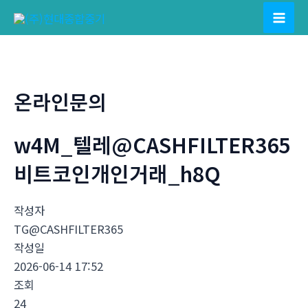
콘
텐
Mai
츠
Men
로
건
온라인문의
너
뛰
w4M_텔레@CASHFILTER365
기
비트코인개인거래_h8Q
작성자
TG@CASHFILTER365
작성일
2026-06-14 17:52
조회
24