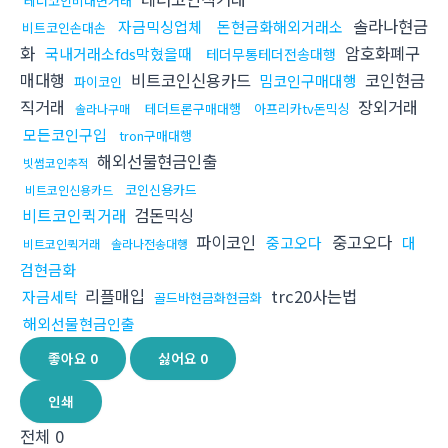
테더코인비대면거래
솔라나현금
자금믹싱업체
돈현금화해외거래소
비트코인손대손
화
암호화폐구
국내거래소fds막혔을때
테더무통테더전송대행
매대행
비트코인신용카드
코인현금
밈코인구매대행
파이코인
직거래
장외거래
테더트론구매대행
아프리카tv돈믹싱
솔라나구매
모든코인구입
tron구매대행
해외선물현금인출
빗썸코인추적
코인신용카드
비트코인신용카드
비트코인퀵거래
검돈믹싱
파이코인
중고오다
중고오다
대
비트코인퀵거래
솔라나전송대행
검현금화
리플매입
trc20사는법
자금세탁
골드바현금화현금화
해외선물현금인출
좋아요
0
싫어요
0
인쇄
전체
0