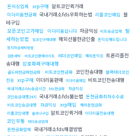
xrp구매
알트코인퀵거래
돈믹싱업체
국내거래소fds우회하는법
블
이더리움현금화
리플코인매입
테구입
모든코인고가매입
자금믹싱
탈
이더리움삽니다
비트송금업체
세하는방법
해외선물현금인출
돈믹싱해드립니다
밈코인구매대행
정치자금세탁방법
트론리플전
테더코인매입
해외돈믹싱
검돈세탁
비트코인판매사이트
송대행
암호화폐구매대행
코인전송대행
비트코인현금화
블랙테더코인
골드바현금화현금화
xrp구매
이더리움판매
비트코인전송대행
전송
이더리움매입
국내거래소fds송금시간
자금믹싱
btc현금화
국내거래소fds뚫는법
돈현금화최저수수료
코인송금대행24시
xrp매입
자금믹싱
비트코인송금대행
해외돈현금화
알트코인퀵거래
리플코인대행
이더리움전송대행
솔라나구입
코인무통
테더송금업체
국내거래소fds해결방법
돈현금화업체