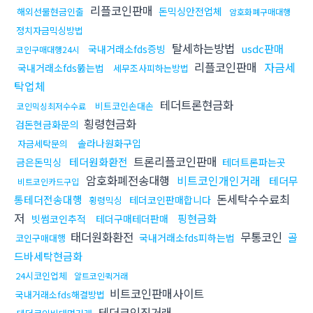
리플코인판매
돈믹싱안전업체
해외선물현금인출
암호화폐구매대행
정치자금믹싱방법
탈세하는방법
usdc판매
국내거래소fds증빙
코인구매대행24시
리플코인판매
자금세
국내거래소fds뚫는법
세무조사피하는방법
탁업체
테더트론현금화
비트코인손대손
코인믹싱최저수수료
횡령현금화
검돈현금화문의
솔라나원화구입
자금세탁문의
트론리플코인판매
테더원화환전
금은돈믹싱
테더트론파는곳
암호화폐전송대행
비트코인개인거래
테더무
비트코인카드구입
돈세탁수수료최
통테더전송대행
테더코인판매합니다
횡령믹싱
저
핑현금화
빗썸코인추적
테더구매테더판매
태더원화환전
무통코인
골
국내거래소fds피하는법
코인구매대행
드바세탁현금화
24시코인업체
알트코인퀵거래
비트코인판매사이트
국내거래소fds해결방법
테더코인직거래