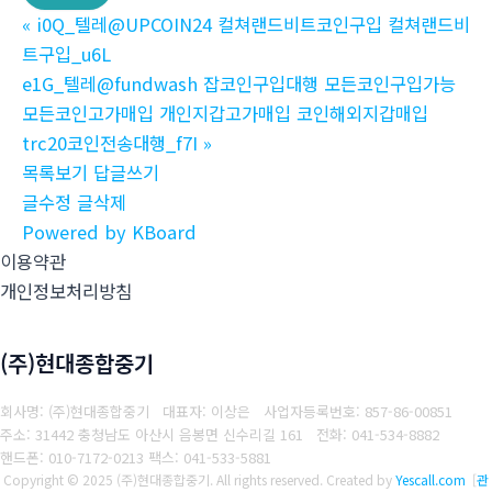
«
i0Q_텔레@UPCOIN24 컬쳐랜드비트코인구입 컬쳐랜드비
트구입_u6L
e1G_텔레@fundwash 잡코인구입대행 모든코인구입가능
모든코인고가매입 개인지갑고가매입 코인해외지갑매입
trc20코인전송대행_f7I
»
목록보기
답글쓰기
글수정
글삭제
Powered by KBoard
이용약관
개인정보처리방침
(주)현대종합중기
회사명: (주)현대종합중기 대표자: 이상은
사업자등록번호: 857-86-00851
주소: 31442 충청남도 아산시 음봉면 신수리길 161
전화: 041-534-8882
핸드폰: 010-7172-0213
팩스: 041-533-5881
Copyright © 2025 (주)현대종합중기. All rights reserved.
Created by
Yescall.com
[
관