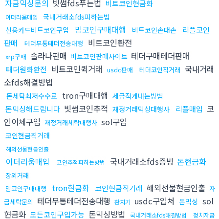
자금믹싱문의
빗썸fds푸는법
비트코인현금화
국내거래소fds피하는법
이더리움매입
밈코인구매대행
리플코인
신용카드비트코인구입
비트코인손대손
비트코인환전
판매
테더무통테더전송대행
솔라나판매
테더구매테더판매
비트코인판매사이트
xrp구매
비트코인퀵거래
국내거래
태더원화환전
usdc판매
테더코인직거래
소fds해결방법
tron구매대행
돈세탁최저수수료
세금적게내는방법
빗썸코인추적
코
돈믹싱해드립니다
리플매입
재정거래믹싱대행사
인이체구입
sol구입
재정거래세탁대행사
코인현금직거래
해외선물현금인출
이더리움매입
국내거래소fds증빙
돈현금화
코인추적피하는방법
장외거래
tron현금화
해외선물현금인출
코인현금직거래
밈코인구매대행
자
테더무통테더전송대행
usdc구입처
sol
돈믹싱
금세탁문의
환치기
현금화
돈믹싱방법
모든코인구입가능
국내거래소fds해결방법
정치자금