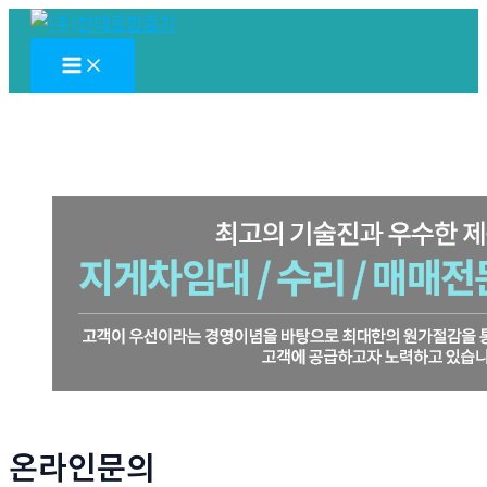
콘
텐
Main
Menu
츠
로
건
너
뛰
기
온라인문의