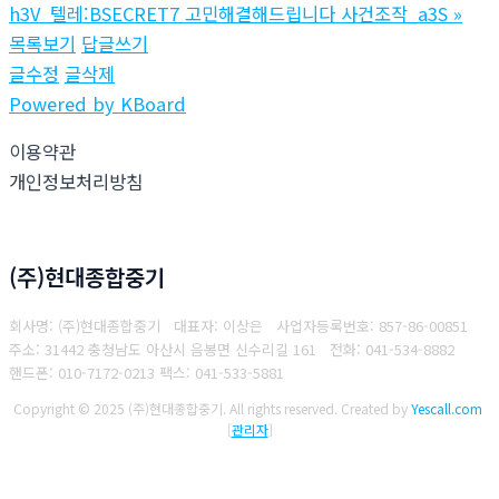
h3V_텔레:BSECRET7 고민해결해드립니다 사건조작_a3S
»
목록보기
답글쓰기
글수정
글삭제
Powered by KBoard
이용약관
개인정보처리방침
(주)현대종합중기
회사명: (주)현대종합중기 대표자: 이상은
사업자등록번호: 857-86-00851
주소: 31442 충청남도 아산시 음봉면 신수리길 161
전화: 041-534-8882
핸드폰: 010-7172-0213
팩스: 041-533-5881
Copyright © 2025 (주)현대종합중기. All rights reserved.
Created by
Yescall.com
[
관리자
]