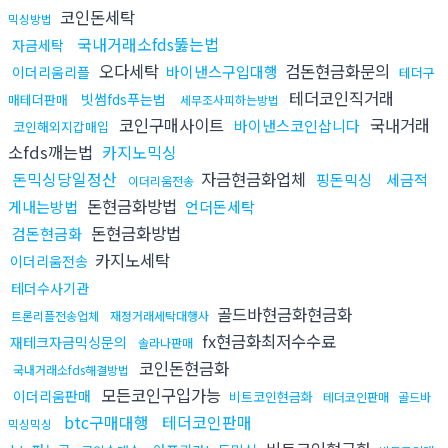
코인돈세탁
믹싱방법
국내거래소fds뚫는법
자금세탁
오다세탁
검돈현금화문의
바이낸스구입대행
이더리움리플
테더구
테더코인직거래
빗썸fds푸는법
매테더판매
세무조사피하는방법
코인구매사이트
국내거래
바이낸스코인삽니다
코인해외지갑매입
소fds깨는법
카지노믹싱
돈믹싱당일정산
자금현금화업체
핑돈믹싱
세금적
이더리움전송
돈현금화방법
게내는방법
언더돈세탁
돈현금화방법
검돈현금화
카지노세탁
이더리움전송
테더수사기관
골드바현금화현금화
트론리플전송업체
재정거래세탁대행사
fx현금화최저수수료
재테크자금믹싱문의
솔라나판매
코인돈현금화
국내거래소fds해결방법
모든코인구입가능
이더리움판매
비트코인현금화
테더코인판매
골드바
btc구매대행
테더코인판매
믹싱믹싱