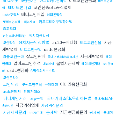
비트코인현금화
btc파는곳
아프리카tv돈믹싱
코인손대손
비트코인매
테더트론매입
코인전송otc공식업체
입
테더코인매입
usdc구입처
테더돈믹싱
카드로테더구입하는법
빗썸코인추적
해외자금
중고오다
정치자금믹싱
돈현금화당일정산
정치자금믹싱방법
trc20구매대행
자금
비트코인선물
코인믹싱
세탁업체
usdc현금화
비트코인구입
잡코인판매
자금세탁업체
리플코인구매
테더
국내거래소fds출금시간
업비트코인추적
불법자금세탁
현금화
테더개인거래
대검세탁
sol현금
usdc현금화
fx믹싱최저수수료
화
코인돈믹싱
코인믹싱
이더리움현금화
빗썸코인추적
구매대행
usdc판매처
장외거래소
테더개인거래
국내거래소fds우회하는법
xrp구입
국내거래소fds
자금믹싱업체
자금믹싱문의
송금시간
자금세탁문의
돈세탁
자금현금화문의
핑세탁
국내거
trc20구매