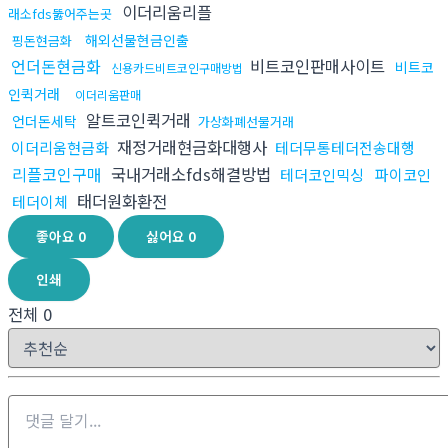
이더리움리플
래소fds뚫어주는곳
해외선물현금인출
핑돈현금화
언더돈현금화
비트코인판매사이트
비트코
신용카드비트코인구매방법
인퀵거래
이더리움판매
알트코인퀵거래
언더돈세탁
가상화폐선물거래
재정거래현금화대행사
이더리움현금화
테더무통테더전송대행
리플코인구매
국내거래소fds해결방법
테더코인믹싱
파이코인
태더원화환전
테더이체
좋아요
0
싫어요
0
인쇄
전체
0