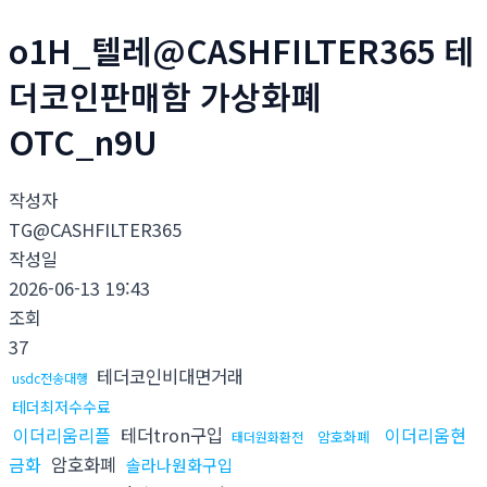
o1H_텔레@CASHFILTER365 테
더코인판매함 가상화폐
OTC_n9U
작성자
TG@CASHFILTER365
작성일
2026-06-13 19:43
조회
37
테더코인비대면거래
usdc전송대행
테더최저수수료
이더리움리플
테더tron구입
이더리움현
암호화폐
태더원화환전
금화
암호화폐
솔라나원화구입