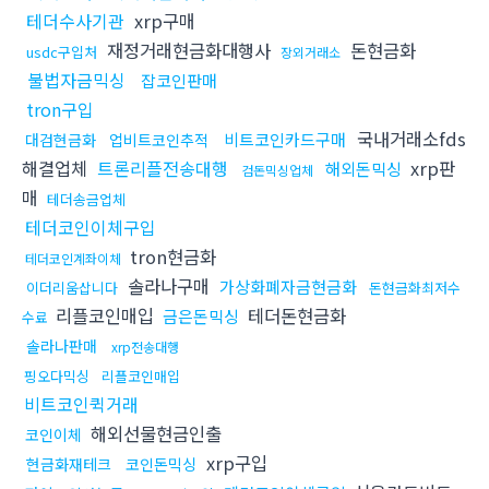
테더수사기관
xrp구매
재정거래현금화대행사
돈현금화
usdc구입처
장외거래소
불법자금믹싱
잡코인판매
tron구입
국내거래소fds
비트코인카드구매
대검현금화
업비트코인추적
해결업체
트론리플전송대행
xrp판
해외돈믹싱
검돈믹싱업체
매
테더송금업체
테더코인이체구입
tron현금화
테더코인계좌이체
솔라나구매
가상화폐자금현금화
이더리움삽니다
돈현금화최저수
리플코인매입
테더돈현금화
금은돈믹싱
수료
솔라나판매
xrp전송대행
핑오다믹싱
리플코인매입
비트코인퀵거래
해외선물현금인출
코인이체
xrp구입
현금화재테크
코인돈믹싱