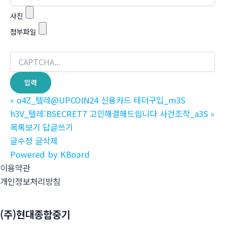
사진
첨부파일
«
o4Z_텔레@UPCOIN24 신용카드 테더구입_m3S
h3V_텔레:BSECRET7 고민해결해드립니다 사건조작_a3S
»
목록보기
답글쓰기
글수정
글삭제
Powered by KBoard
이용약관
개인정보처리방침
(주)현대종합중기