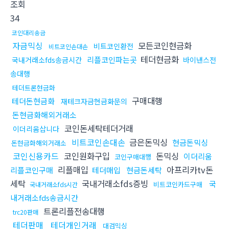
조회
34
코인대리송금
자금믹싱
모든코인현금화
비트코인환전
비트코인손대손
테더현금화
리플코인파는곳
국내거래소fds송금시간
바이낸스전
송대행
테더트론현금화
구매대행
테더돈현금화
재테크자금현금화문의
돈현금화해외거래소
코인돈세탁테더거래
이더리움삽니다
비트코인손대손
금은돈믹싱
현금돈믹싱
돈현금화해외거래소
코인신용카드
코인원화구입
돈믹싱
이더리움
코인구매대행
리플매입
아프리카tv돈
리플코인구매
테더매입
현금돈세탁
세탁
국내거래소fds증빙
국
비트코인카드구매
국내거래소fds시간
내거래소fds송금시간
트론리플전송대행
trc20판매
테더판매
테더개인거래
대검믹싱