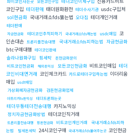
신용카드비트
테더코인이체구입
파이코인사는곳
모든코인구입
코인구입
테더판매
태더원화환전
usdc구입처
테더수사기관
sol현금화
국내거래소fds뚫는법
테더개인거래
오다집
테더판매
코
테더코인추척피하기
usdc매입
자금현금화
국내거래소fds깨는법
인손대손
국내거래소fds피하는법
자금현금화
트론리플전송대행
btc구매대행
테더코인판매
솔라나원화구입
핑세탁
돈현금화문의
비트코인매입
테더
모든코인현금화
비트코인현금화
해외돈믹싱
코인비대면거래
코인체크카드
이더리움
카드로테더구입하는법
매입
usdt매입
가상화폐자금현금화
검돈현금화업체
테더트론파는곳
아프리카tv돈믹싱
테더무통테더전송대행
카지노믹싱
테더코인직거래
정치자금현금화방법
비트코인개인거래
국내거래소fds피하
트론리플전송대행
핑돈현금화
24시코인구매
코인현금
는법
탈세돈세탁
국내거래소fds뚫어주는곳