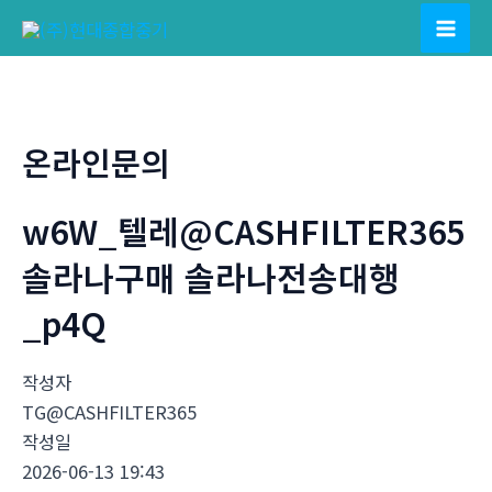
콘
텐
Mai
츠
Men
로
건
온라인문의
너
뛰
w6W_텔레@CASHFILTER365
기
솔라나구매 솔라나전송대행
_p4Q
작성자
TG@CASHFILTER365
작성일
2026-06-13 19:43