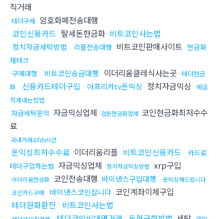
직거래
암호화폐전송대행
테더구매
코인신용카드
탈세돈현금화
비트코인사는법
비트코인판매사이트
정치자금세탁방법
리플전송대행
현금화
재테크
이더리움클레식사는곳
비트코인송금대행
구매대행
테더현금
신용카드테더구입
정치자금믹싱
아프리카tv돈믹싱
화
세금
적게내는방법
자금믹싱업체
코인현금화최저수수
자금세탁문의
검돈현금화업체
료
국내거래소fds시간
돈믹싱최저수수료
이더리움리플
비트코인신용카드
카드로
자금믹싱업체
xrp구입
테더구입하는법
정치자금믹싱방법
코인전송대행
바이낸스구입대행
이더리움현금화
돈믹싱해드립니다
코인계좌이체구입
바이낸스코인삽니다
코인카드구매
테더원화환전
비트코인사는법
테더코인비대면거래
돈현금화방법
세탁
코인
테더코인직거래