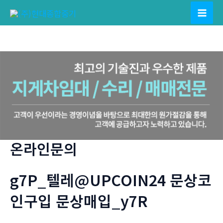
콘
텐
Mai
츠
Men
로
건
너
뛰
기
온라인문의
g7P_텔레@UPCOIN24 문상코
인구입 문상매입_y7R