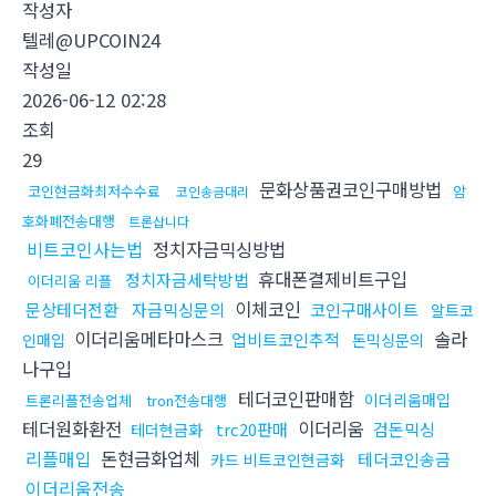
작성자
텔레@UPCOIN24
작성일
2026-06-12 02:28
조회
29
문화상품권코인구매방법
코인현금화최저수수료
암
코인송금대리
호화폐전송대행
트론삽니다
비트코인사는법
정치자금믹싱방법
휴대폰결제비트구입
정치자금세탁방법
이더리움 리플
이체코인
문상테더전환
자금믹싱문의
코인구매사이트
알트코
이더리움메타마스크
솔라
업비트코인추적
인매입
돈믹싱문의
나구입
테더코인판매함
이더리움매입
트론리플전송업체
tron전송대행
테더원화환전
이더리움
trc20판매
검돈믹싱
테더현금화
리플매입
돈현금화업체
테더코인송금
카드 비트코인현금화
이더리움전송