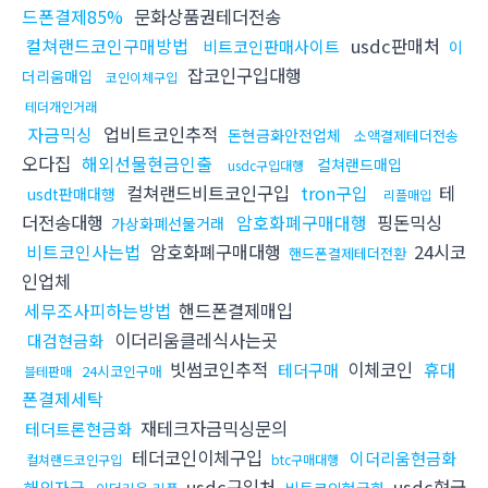
드폰결제85%
문화상품권테더전송
컬쳐랜드코인구매방법
usdc판매처
비트코인판매사이트
이
잡코인구입대행
더리움매입
코인이체구입
테더개인거래
자금믹싱
업비트코인추적
돈현금화안전업체
소액결제테더전송
오다집
해외선물현금인출
컬쳐랜드매입
usdc구입대행
컬쳐랜드비트코인구입
tron구입
테
usdt판매대행
리플매입
더전송대행
암호화폐구매대행
핑돈믹싱
가상화폐선물거래
비트코인사는법
암호화폐구매대행
24시코
핸드폰결제테더전환
인업체
세무조사피하는방법
핸드폰결제매입
이더리움클레식사는곳
대검현금화
빗썸코인추적
이체코인
휴대
테더구매
24시코인구매
블테판매
폰결제세탁
재테크자금믹싱문의
테더트론현금화
테더코인이체구입
이더리움현금화
컬쳐랜드코인구입
btc구매대행
usdc구입처
usdc현금
해외자금