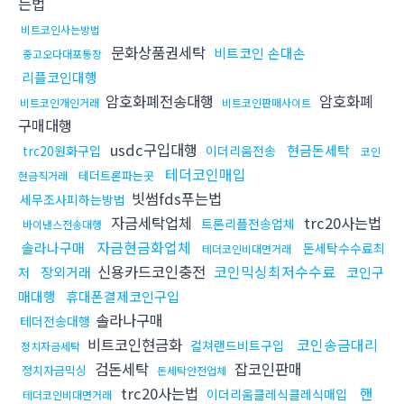
는법
비트코인사는방법
문화상품권세탁
비트코인 손대손
중고오다대포통장
리플코인대행
암호화폐전송대행
암호화폐
비트코인개인거래
비트코인판매사이트
구매대행
usdc구입대행
현금돈세탁
trc20원화구입
이더리움전송
코인
테더코인매입
테더트론파는곳
현금직거래
빗썸fds푸는법
세무조사피하는방법
자금세탁업체
trc20사는법
트론리플전송업체
바이낸스전송대행
자금현금화업체
솔라나구매
돈세탁수수료최
테더코인비대면거래
신용카드코인충전
코인믹싱최저수수료
장외거래
코인구
저
매대행
휴대폰결제코인구입
솔라나구매
테더전송대행
비트코인현금화
코인송금대리
컬쳐랜드비트구입
정치자금세탁
검돈세탁
잡코인판매
정치자금믹싱
돈세탁안전업체
trc20사는법
핸
이더리움클레식클레식매입
테더코인비대면거래