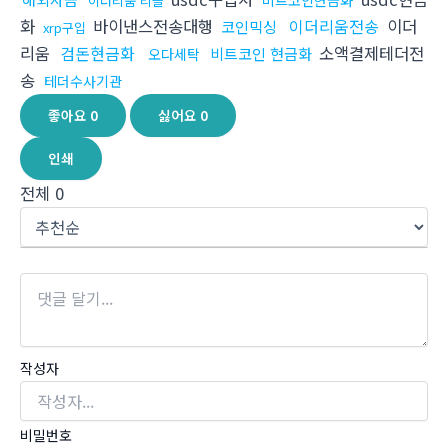
비트코인현금화
이더리움 리플
화
바이낸스전송대행
이더리움전송
이더
코인믹싱
xrp구입
리움
검돈현금화
소액결제테더전
비트코인 현금화
오다세탁
송
테더수사기관
좋아요
0
싫어요
0
인쇄
전체
0
작성자
비밀번호