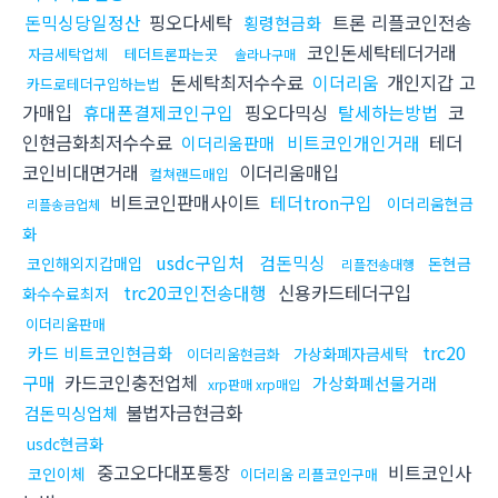
돈믹싱당일정산
핑오다세탁
트론 리플코인전송
횡령현금화
코인돈세탁테더거래
자금세탁업체
테더트론파는곳
솔라나구매
돈세탁최저수수료
이더리움
개인지갑 고
카드로테더구입하는법
가매입
휴대폰결제코인구입
핑오다믹싱
탈세하는방법
코
인현금화최저수수료
비트코인개인거래
테더
이더리움판매
코인비대면거래
이더리움매입
컬쳐랜드매입
비트코인판매사이트
테더tron구입
이더리움현금
리플송금업체
화
usdc구입처
검돈믹싱
코인해외지갑매입
돈현금
리플전송대행
trc20코인전송대행
신용카드테더구입
화수수료최저
이더리움판매
trc20
카드 비트코인현금화
가상화폐자금세탁
이더리움현금화
구매
카드코인충전업체
가상화폐선물거래
xrp판매 xrp매입
불법자금현금화
검돈믹싱업체
usdc현금화
중고오다대포통장
비트코인사
코인이체
이더리움 리플코인구매