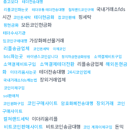
중고오다
테더전송대행
국내거래소fds
리플코인파는곳
테더무통 테더전송대행
컬쳐랜드코인구매
시간
핑세탁
테더현금화
코인돈세탁
잡코인판매
모든코인현금화
핑현금화
테더수사기관
가상화폐선물거래
밈코인구매대행
리플송금업체
코인돈세탁
이체코인
btc파는곳
바이낸스코인삽니다
소액결제비트구입
정치자금현금화방법
소액결제테더전환
리플송금업체
해외돈현금
소액결제비트구입
화
테더전송대행
이더리움사는곳
24시코인업체
장외거래업체
국내거래소fds깨는법
코인이체구입
sol판매처
코인구매사이트
장외거래
암호화폐전송대행
코인
코인원화구입
구매사이트
컬쳐랜드세탁
이더리움리플
비트코인판매사이트
비트코인송금대행
돈믹
코인 계좌이체구입