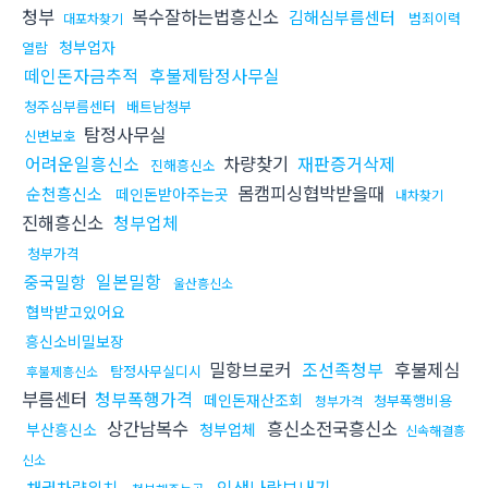
청부
복수잘하는법흥신소
김해심부름센터
범죄이력
대포차찾기
청부업자
열람
떼인돈자금추적
후불제탐정사무실
청주심부름센터
배트남청부
탐정사무실
신변보호
어려운일흥신소
차량찾기
재판증거삭제
진해흥신소
몸캠피싱협박받을때
순천흥신소
떼인돈받아주는곳
내차찾기
진해흥신소
청부업체
청부가격
일본밀항
중국밀항
울산흥신소
협박받고있어요
흥신소비밀보장
밀항브로커
조선족청부
후불제심
탐정사무실디시
후불제흥신소
부름센터
청부폭행가격
떼인돈재산조회
청부폭행비용
청부가격
상간남복수
흥신소전국흥신소
부산흥신소
청부업체
신속해결흥
신소
인생나락보내기
채권차량위치