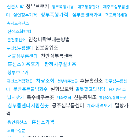
청부브로커
신분세탁
청부폭행비용
대포통장판매
제주도심부름센
청부폭행가격
심부름센터가격
살인청부가격
터
학교폭력해결
충청도흥신소
신상조회방법
인생나락보내는방법
춘천흥신소
신분증위조
부산심부름센터
천안심부름센터
서울심부름센터
흥신소이용후기
탐정사무실비용
청부브로커
차량조회
후불흥신소
흥신소저렴한곳
광주심부름센
청부해주는곳
밀항브로커
못받은돈불법회수
말못할고민상담
터
음지흥신소
복수해주는곳
신분증위조
납치찾기
계좌추적
흥신소일잘하는곳
심부름센터저렴한곳
공주심부름센터
밀항가
계좌내역보기
격
흥신소가격
용인흥신소
도와주실분