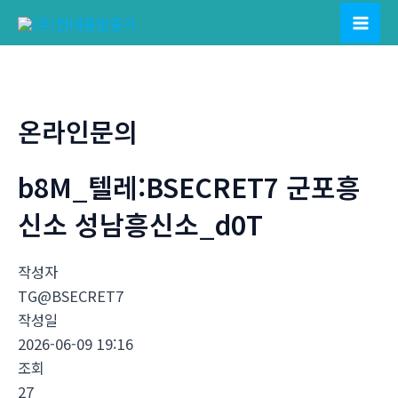
콘
텐
Mai
츠
Men
로
건
온라인문의
너
뛰
b8M_텔레:BSECRET7 군포흥
기
신소 성남흥신소_d0T
작성자
TG@BSECRET7
작성일
2026-06-09 19:16
조회
27