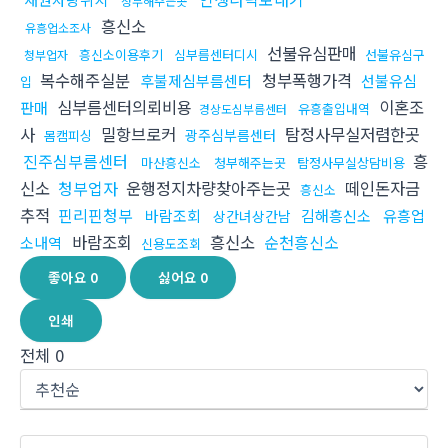
청부해주는곳
흥신소
유흥업소조사
선불유심판매
흥신소이용후기
심부름센터디시
선불유심구
청부업자
복수해주실분
청부폭행가격
후불제심부름센터
선불유심
입
심부름센터의뢰비용
이혼조
판매
유흥출입내역
경상도심부름센터
사
밀항브로커
탐정사무실저렴한곳
광주심부름센터
몸캠피싱
진주심부름센터
흥
마산흥신소
청부해주는곳
탐정사무실상담비용
신소
청부업자
운행정지차량찾아주는곳
떼인돈자금
흥신소
추적
핀리핀청부
바람조회
김해흥신소
유흥업
상간녀상간남
바람조회
흥신소
순천흥신소
소내역
신용도조회
좋아요
0
싫어요
0
인쇄
전체
0