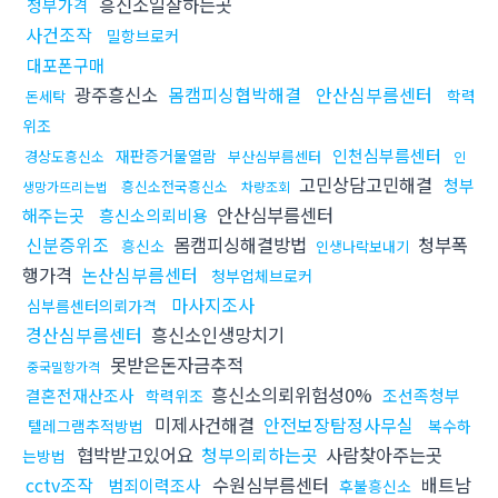
흥신소일잘하는곳
청부가격
사건조작
밀항브로커
대포폰구매
광주흥신소
몸캠피싱협박해결
안산심부름센터
학력
돈세탁
위조
인천심부름센터
재판증거물열람
경상도흥신소
부산심부름센터
인
고민상담고민해결
청부
흥신소전국흥신소
생망가뜨리는법
차량조회
안산심부름센터
해주는곳
흥신소의뢰비용
신분증위조
몸캠피싱해결방법
청부폭
흥신소
인생나락보내기
행가격
논산심부름센터
청부업체브로커
마사지조사
심부름센터의뢰가격
경산심부름센터
흥신소인생망치기
못받은돈자금추적
중국밀항가격
흥신소의뢰위험성0%
결혼전재산조사
조선족청부
학력위조
미제사건해결
안전보장탐정사무실
텔레그램추적방법
복수하
협박받고있어요
청부의뢰하는곳
사람찾아주는곳
는방법
cctv조작
수원심부름센터
배트남
범죄이력조사
후불흥신소