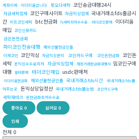
코인송금대행24시
핑오다세탁
계좌이체
이더리움삽니다
코인구매사이트
국내거래소fds출금시
자금세탁업체
자금믹싱업체
간
btc현금화
이더리움
비트코인세탁
fx세탁최저수수료
테더코인판매
매입
코인신용카드
금은돈현금화
파이코인전송대행
해외선물현금인출
코인믹싱
코인돈
코인카드구매
이체코인
자금믹싱문의
코인돈현금화
세탁
밈코인구매
자금믹싱업체
돈믹싱수수료최저
재정거래현금화대행사
대행
테더코인매입
usdc판매처
블테판매
국내거래소fds시간
해외선물현금인출
국내거래소fds뚫
이더리움현금화
돈믹싱당일정산
국내거래소fds뚫는법
어주는곳
코인카드구매
세탁재테크
돈현금화최저수수료
좋아요
0
싫어요
0
인쇄
전체
0