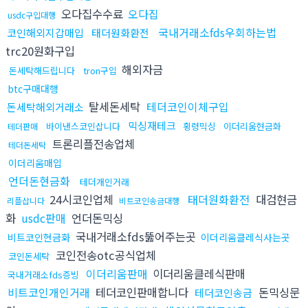
오다집수수료
오다집
usdc구입대행
국내거래소fds우회하는법
코인해외지갑매입
태더원화환전
trc20원화구입
해외자금
돈세탁해드립니다
tron구입
btc구매대행
탈세돈세탁
테더코인이체구입
돈세탁해외거래소
믹싱재테크
바이낸스코인삽니다
횡령믹싱
이더리움현금화
테더판매
트론리플전송업체
테더돈세탁
이더리움매입
언더돈현금화
테더개인거래
24시코인업체
태더원화환전
대검현금
리플삽니다
비트코인송금대행
화
usdc판매
언더돈믹싱
국내거래소fds뚫어주는곳
비트코인현금화
이더리움클레식사는곳
코인전송otc공식업체
코인돈세탁
이더리움판매
이더리움클레식판매
국내거래소fds증빙
비트코인개인거래
테더코인판매합니다
돈믹싱문
테더코인송금