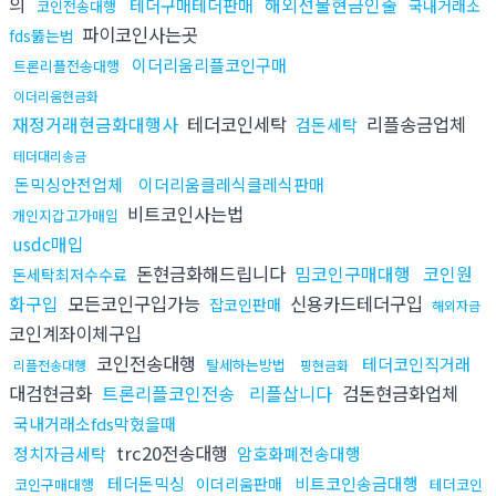
의
해외선물현금인출
테더구매테더판매
국내거래소
코인전송대행
파이코인사는곳
fds뚫는법
이더리움리플코인구매
트론리플전송대행
이더리움현금화
재정거래현금화대행사
테더코인세탁
리플송금업체
검돈세탁
테더대리송금
돈믹싱안전업체
이더리움클레식클레식판매
비트코인사는법
개인지갑고가매입
usdc매입
돈현금화해드립니다
밈코인구매대행
코인원
돈세탁최저수수료
화구입
모든코인구입가능
신용카드테더구입
잡코인판매
해외자금
코인계좌이체구입
코인전송대행
테더코인직거래
탈세하는방법
리플전송대행
핑현금화
대검현금화
트론리플코인전송
리플삽니다
검돈현금화업체
국내거래소fds막혔을때
trc20전송대행
정치자금세탁
암호화폐전송대행
테더돈믹싱
비트코인송금대행
이더리움판매
코인구매대행
테더코인