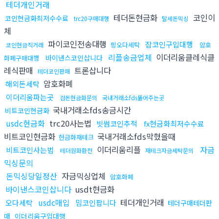
테더개인거래
테더돈현금화
코인이
코인현금화최저수수료
trc20구매대행
탈세돈믹싱
체
파이코인전송대행
잡코인구입대행
핑오다세탁
암호
코인현금직거래
리플송금업체
이더리움클레식클
바이낸스코인삽니다
화폐구매대행
레식판매
트론삽니다
테더코인판매
암호화폐
해외돈세탁
이더리움파는곳
검돈현금화문의
국내거래소fds뚫어주는곳
국내거래소fds송금시간
비트코인현금화
usdc현금화
trc20사는법
빗썸코인추적
fx현금화최저수수료
비트코인현금화
국내거래소fds막혔을때
현금화재테크
이더리움리플
자금
비트코인사는법
테더원화환전
재테크자금세탁문의
믹싱문의
돈믹싱당일정산
자금믹싱업체
암호화폐
바이낸스코인삽니다
usdt현금화
usdc매입
테더개인거래
오다세탁
밈코인팝니다
테더구매테더판
매
이더리움구입대행